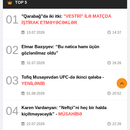
TOP 5
01
"Qarabağ"da iki itki:
"VESTRİ" İLƏ MATÇDA
İŞTİRAK ETMƏYƏCƏKLƏR
13.07.2026
14:37
02
Elmar Baxşıyev: “Bu nəticə hamı üçün
gözlənilməz oldu”
31.07.2026
16:26
03
Tofiq Musayevdən UFC-də ikinci qələbə -
YENİLƏNİB
01.08.2026
20:52
04
Karen Vardanyan: “Neftçi”ni heç bir halda
kiçiltməyəcəyik” -
MÜSAHİBƏ
22.07.2026
22:26