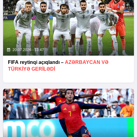
20.07.2026 - 13:47
FIFA reytinqi açıqlandı –
AZƏRBAYCAN VƏ
TÜRKIYƏ GERILƏDI