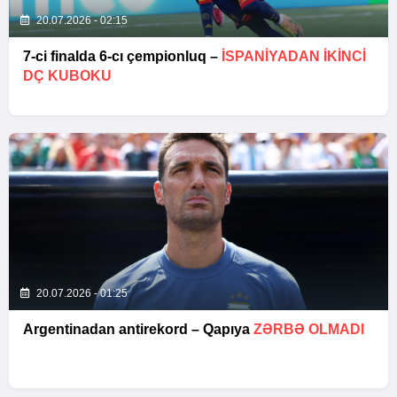
20.07.2026 - 02:15
7-ci finalda 6-cı çempionluq –
İSPANIYADAN IKINCI
DÇ KUBOKU
20.07.2026 - 01:25
Argentinadan antirekord – Qapıya
ZƏRBƏ OLMADI