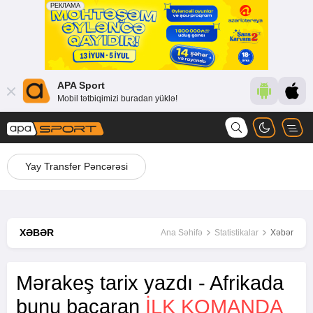
APA Sport
Mobil tətbiqimizi buradan yüklə!
Yay Transfer Pəncərəsi
XƏBƏR
Ana Səhifə
Statistikalar
Xəbər
Mərakeş tarix yazdı - Afrikada
bunu bacaran
ILK KOMANDA