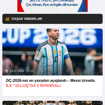
OXŞAR XƏBƏRLƏR
23.07.2026 - 17:21
DÇ-2026-nın ən yaxşıları açıqlandı – Messi zirvədə,
ILK "10-LUQ"DA 5 ISPANIYALI