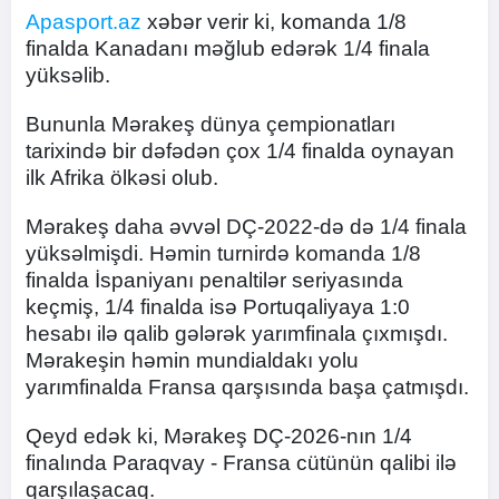
Apasport.az
xəbər verir ki, komanda 1/8
finalda Kanadanı məğlub edərək 1/4 finala
yüksəlib.
Bununla Mərakeş dünya çempionatları
tarixində bir dəfədən çox 1/4 finalda oynayan
ilk Afrika ölkəsi olub.
Mərakeş daha əvvəl DÇ-2022-də də 1/4 finala
yüksəlmişdi. Həmin turnirdə komanda 1/8
finalda İspaniyanı penaltilər seriyasında
keçmiş, 1/4 finalda isə Portuqaliyaya 1:0
hesabı ilə qalib gələrək yarımfinala çıxmışdı.
Mərakeşin həmin mundialdakı yolu
yarımfinalda Fransa qarşısında başa çatmışdı.
Qeyd edək ki, Mərakeş DÇ-2026-nın 1/4
finalında Paraqvay - Fransa cütünün qalibi ilə
qarşılaşacaq.