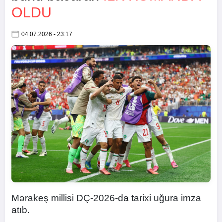
OLDU
04.07.2026 - 23:17
Mərakeş millisi DÇ-2026-da tarixi uğura imza
atıb.