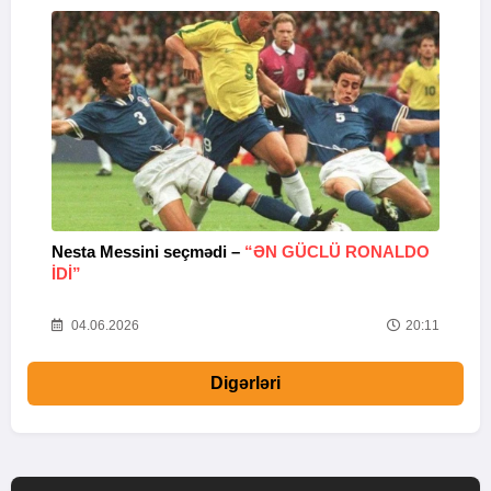
Nesta Messini seçmədi –
“ƏN GÜCLÜ RONALDO
“
IDI”
V
20
04.06.2026
20:11
Digərləri