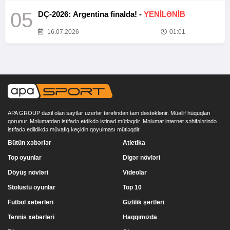
05
DÇ-2026: Argentina finalda! -
YENİLƏNİB
16.07.2026
01:01
APA GROUP daxil olan saytlar uzerlər tərəfindən tam dəstəklənir. Müəllif hüquqları
qorunur. Məlumatdan istifadə etdikdə istinad mütləqdir. Məlumat internet səhifələrində
istifadə edildikdə müvafiq keçidin qoyulması mütləqdir.
Bütün xəbərlər
Atletika
Top oyunlar
Digər növləri
Döyüş növləri
Videolar
Stolüstü oyunlar
Top 10
Futbol xəbərləri
Gizlilik şərtləri
Tennis xəbərləri
Haqqımızda