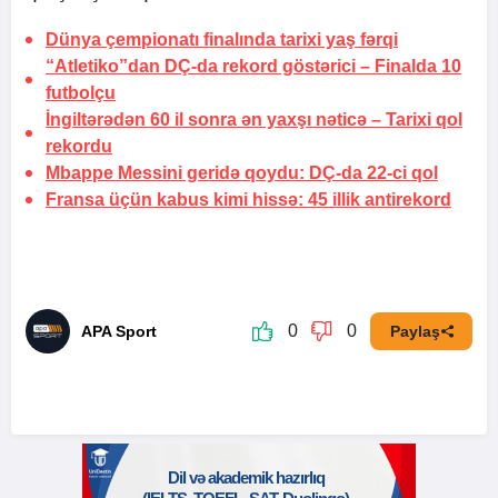
Dünya çempionatı finalında
tarixi yaş fərqi
“Atletiko”dan DÇ-da rekord göstərici –
Finalda 10
futbolçu
İngiltərədən 60 il sonra ən yaxşı nəticə –
Tarixi qol
rekordu
Mbappe Messini geridə qoydu:
DÇ-da 22-ci qol
Fransa üçün kabus kimi hissə:
45 illik antirekord
0
0
APA Sport
Paylaş