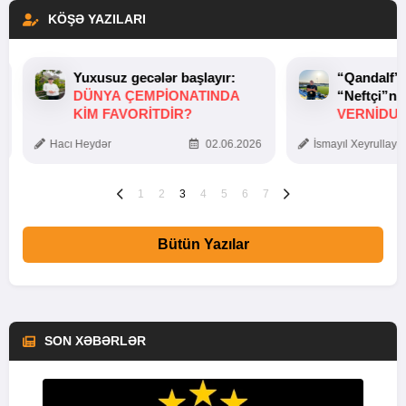
KÖŞƏ YAZILARI
Yuxusuz gecələr başlayır:
“Qandalf”
DÜNYA ÇEMPIONATINDA
“Neftçi”ni
KIM FAVORITDIR?
VERNİDUB
TOXUNUŞ
Hacı Heydər
02.06.2026
İsmayıl Xeyrullaye
1
2
3
4
5
6
7
Bütün Yazılar
SON XƏBƏRLƏR