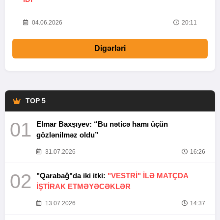
20
04.06.2026
20:11
Digərləri
TOP 5
01
Elmar Baxşıyev: “Bu nəticə hamı üçün
gözlənilməz oldu”
31.07.2026
16:26
02
"Qarabağ"da iki itki:
"VESTRİ" İLƏ MATÇDA
İŞTİRAK ETMƏYƏCƏKLƏR
13.07.2026
14:37