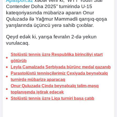
Apasport.az
xəbər verir ki, “WTT Youth Star
Contender Doha 2025” turnirində U-15
kateqoriyasında mübarizə aparan Onur
Quluzadə ilə Yağmur Məmmədli qarışıq-qoşa
yarışlarında üçüncü yerə sahib çıxıblar.
Qeyd edək ki, yarışa fevralın 2-də yekun
vurulacaq.
Stolüstü tennis üzrə Respublika birinciliyi start
götürüb
Leyla Camalzadə Serbiyada bürünc medal qazanıb
Parastolüstü tennisçilərimiz Çexiyada beynəlxalq
turnirdə mübarizə aparacaq
Onur Quluzadə Çində beynəlxalq təlim-məşq
toplanışında iştirak edəcək
Stolüstü tennis üzrə Liqa turniri başa çatıb