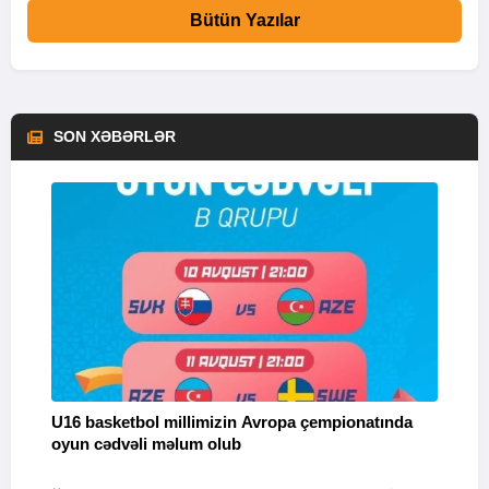
Bütün Yazılar
SON XƏBƏRLƏR
U16 basketbol millimizin Avropa çempionatında
M
oyun cədvəli məlum olub