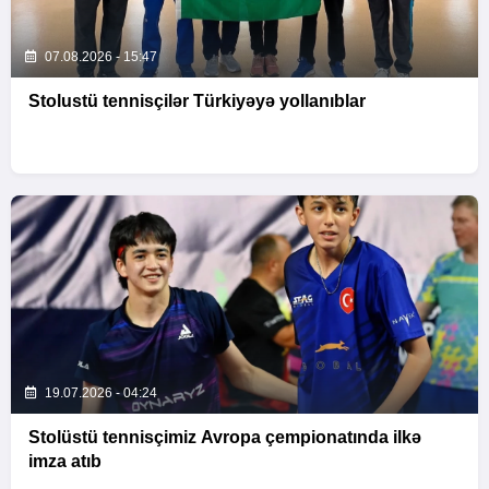
07.08.2026 - 15:47
Stolustü tennisçilər Türkiyəyə yollanıblar
19.07.2026 - 04:24
Stolüstü tennisçimiz Avropa çempionatında ilkə
imza atıb