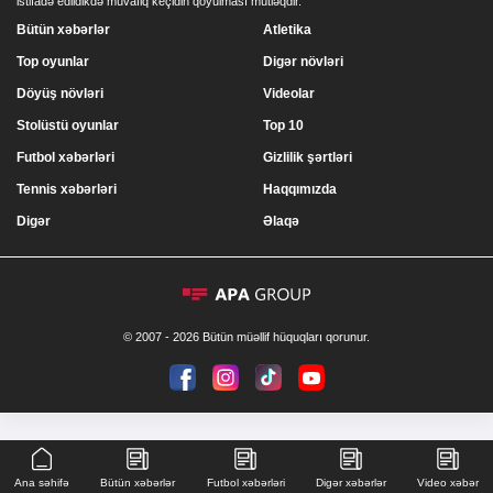
istifadə edildikdə müvafiq keçidin qoyulması mütləqdir.
Bütün xəbərlər
Atletika
Top oyunlar
Digər növləri
Döyüş növləri
Videolar
Stolüstü oyunlar
Top 10
Futbol xəbərləri
Gizlilik şərtləri
Tennis xəbərləri
Haqqımızda
Digər
Əlaqə
© 2007 - 2026 Bütün müəllif hüquqları qorunur.
Ana səhifə
Bütün xəbərlər
Futbol xəbərləri
Digər xəbərlər
Video xəbər