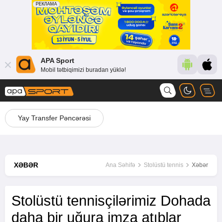
APA Sport
Mobil tətbiqimizi buradan yüklə!
Yay Transfer Pəncərəsi
XƏBƏR
Ana Səhifə
Stolüstü tennis
Xəbər
Stolüstü tennisçilərimiz Dohada
daha bir uğura imza atıblar