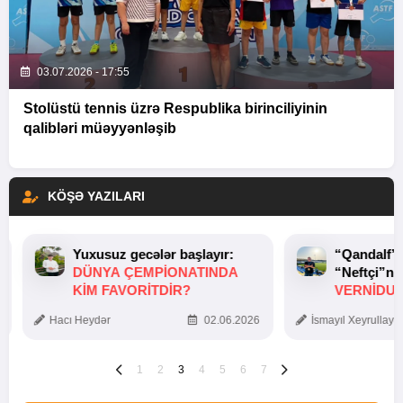
03.07.2026 - 17:55
Stolüstü tennis üzrə Respublika birinciliyinin
qalibləri müəyyənləşib
KÖŞƏ YAZILARI
Yuxusuz gecələr başlayır:
“Qandalf”
DÜNYA ÇEMPIONATINDA
“Neftçi”ni
KIM FAVORITDIR?
VERNİDUB
TOXUNUŞ
Hacı Heydər
02.06.2026
İsmayıl Xeyrullaye
1
2
3
4
5
6
7