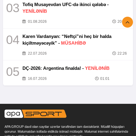
03
Tofiq Musayevdən UFC-də ikinci qələbə -
YENİLƏNİB
01.08.2026
20:52
04
Karen Vardanyan: “Neftçi”ni heç bir halda
kiçiltməyəcəyik” -
MÜSAHİBƏ
22.07.2026
22:26
05
DÇ-2026: Argentina finalda! -
YENİLƏNİB
16.07.2026
01:01
APA GROUP daxil olan saytlar uzerlər tərəfindən tam dəstəklənir. Müəllif hüquqları
qorunur. Məlumatdan istifadə etdikdə istinad mütləqdir. Məlumat internet səhifələrində