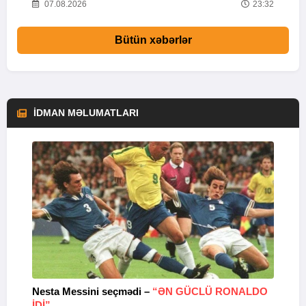
58
07.08.2026
23:32
Bütün xəbərlər
İDMAN MƏLUMATLARI
Nesta Messini seçmədi –
“ƏN GÜCLÜ RONALDO
“
IDI”
V