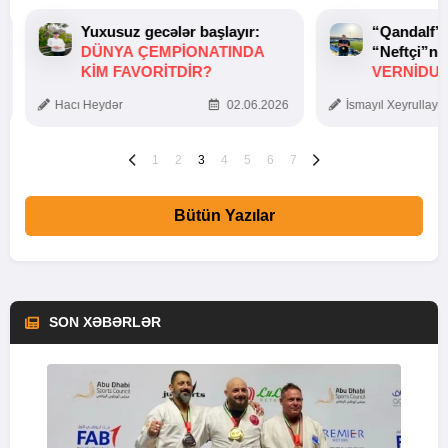
Yuxusuz gecələr başlayır:
“Qandalf”
DÜNYA ÇEMPIONATINDA
“Neftçi”ni
KIM FAVORITDIR?
VERNİDUB
TOXUNUŞ
Hacı Heydər
02.06.2026
İsmayıl Xeyrullaye
1
2
3
4
5
6
7
Bütün Yazılar
SON XƏBƏRLƏR