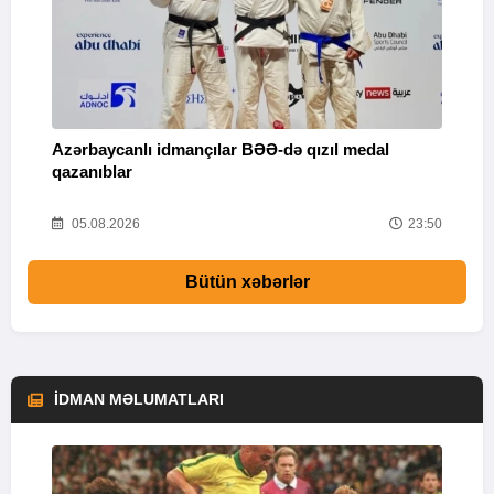
Azərbaycanlı idmançılar BƏƏ-də qızıl medal
Ç
qazanıblar
Y
01
05.08.2026
23:50
Bütün xəbərlər
İDMAN MƏLUMATLARI