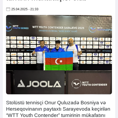
25.04.2025 - 21:33
Stolüstü tennisçi Onur Quluzadə Bosniya və
Herseqovinanın paytaxtı Sarayevoda keçirilən
“WTT Youth Contender” turnirinin mükafatını