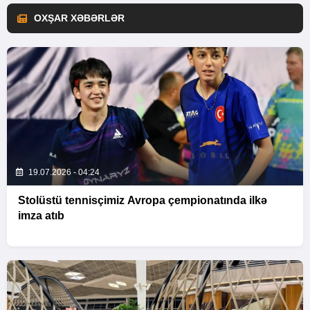
OXŞAR XƏBƏRLƏR
19.07.2026 - 04:24
Stolüstü tennisçimiz Avropa çempionatında ilkə
imza atıb