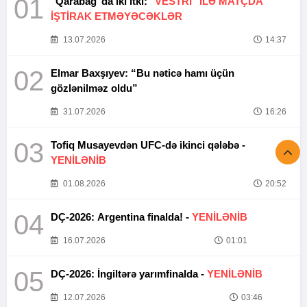
01
"Qarabağ"da iki itki:
"VESTRİ" İLƏ MATÇDA
İŞTİRAK ETMƏYƏCƏKLƏR
13.07.2026
14:37
02
Elmar Baxşıyev: “Bu nəticə hamı üçün
gözlənilməz oldu”
31.07.2026
16:26
03
Tofiq Musayevdən UFC-də ikinci qələbə -
YENİLƏNİB
01.08.2026
20:52
04
DÇ-2026: Argentina finalda! -
YENİLƏNİB
16.07.2026
01:01
05
DÇ-2026: İngiltərə yarımfinalda -
YENİLƏNİB
12.07.2026
03:46