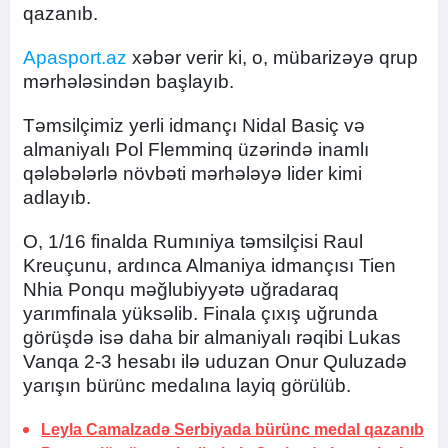
qazanıb.
Apasport.az
xəbər verir ki, o, mübarizəyə qrup
mərhələsindən başlayıb.
Təmsilçimiz yerli idmançı Nidal Basiç və
almaniyalı Pol Flemminq üzərində inamlı
qələbələrlə növbəti mərhələyə lider kimi
adlayıb.
O, 1/16 finalda Rumıniya təmsilçisi Raul
Kreuçunu, ardınca Almaniya idmançısı Tien
Nhia Ponqu məğlubiyyətə uğradaraq
yarımfinala yüksəlib. Finala çıxış uğrunda
görüşdə isə daha bir almaniyalı rəqibi Lukas
Vanqa 2-3 hesabı ilə uduzan Onur Quluzadə
yarışın bürünc medalına layiq görülüb.
Leyla Camalzadə Serbiyada bürünc medal qazanıb