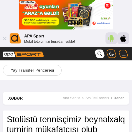
APA Sport
Mobil tətbiqimizi buradan yüklə!
Yay Transfer Pəncərəsi
XƏBƏR
Ana Səhifə
Stolüstü tennis
Xəbər
Stolüstü tennisçimiz beynəlxalq
turnirin mükafatçısı olub