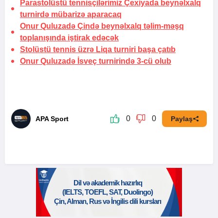
Parastolüstü tennisçilərimiz Çexiyada beynəlxalq
turnirdə mübarizə aparacaq
Onur Quluzadə Çində beynəlxalq təlim-məşq
toplanışında iştirak edəcək
Stolüstü tennis üzrə Liqa turniri başa çatıb
Onur Quluzadə İsveç turnirində 3-cü olub
0
0
APA Sport
Paylaş