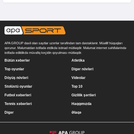
APA GROUP daxil olan saytlar uzerlər tərəfindən tam dəstəklənir. Müəllif hüquqları
qorunur. Məlumatdan istifadə etdikdə istinad mütləqdir. Məlumat internet səhifələrində
istifadə edildikdə müvafiq keçidin qoyulması mütləqdir.
Bütün xəbərlər
Atletika
Top oyunlar
Digər növləri
Döyüş növləri
Videolar
Stolüstü oyunlar
Top 10
Futbol xəbərləri
Gizlilik şərtləri
Tennis xəbərləri
Haqqımızda
Digər
Əlaqə