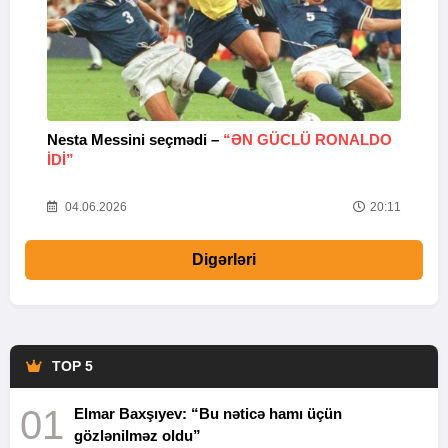
Nesta Messini seçmədi –
“ƏN GÜCLÜ RONALDO
“
IDI”
V
20
04.06.2026
20:11
Digərləri
TOP 5
01
Elmar Baxşıyev: “Bu nəticə hamı üçün
gözlənilməz oldu”