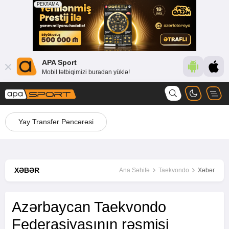
APA Sport
Mobil tətbiqimizi buradan yüklə!
Yay Transfer Pəncərəsi
XƏBƏR
Ana Səhifə
Taekvondo
Xəbər
Azərbaycan Taekvondo
Federasiyasının rəsmisi