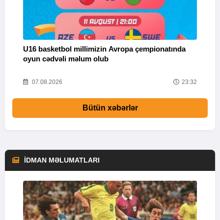
U16 basketbol millimizin Avropa çempionatında
M
oyun cədvəli məlum olub
58
07.08.2026
23:32
Bütün xəbərlər
İDMAN MƏLUMATLARI