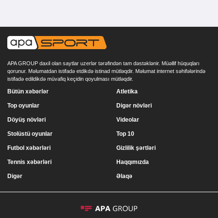
APA GROUP daxil olan saytlar uzerlər tərəfindən tam dəstəklənir. Müəllif hüquqları
qorunur. Məlumatdan istifadə etdikdə istinad mütləqdir. Məlumat internet səhifələrində
istifadə edildikdə müvafiq keçidin qoyulması mütləqdir.
Bütün xəbərlər
Atletika
Top oyunlar
Digər növləri
Döyüş növləri
Videolar
Stolüstü oyunlar
Top 10
Futbol xəbərləri
Gizlilik şərtləri
Tennis xəbərləri
Haqqımızda
Digər
Əlaqə