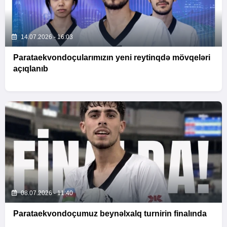
14.07.2026 - 16:03
Parataekvondoçularımızın yeni reytinqdə mövqeləri
açıqlanıb
08.07.2026 - 11:40
Parataekvondoçumuz beynəlxalq turnirin finalında