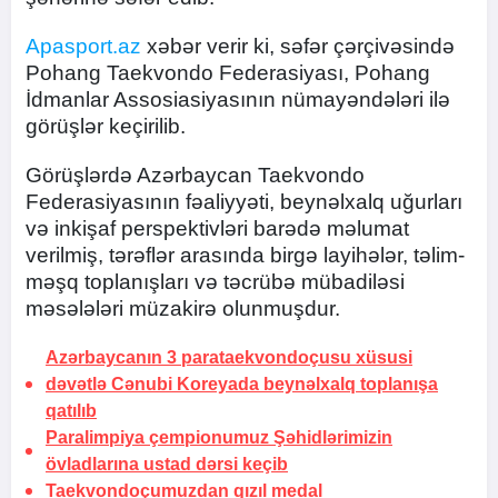
Apasport.az
xəbər verir ki, səfər çərçivəsində
Pohang Taekvondo Federasiyası, Pohang
İdmanlar Assosiasiyasının nümayəndələri ilə
görüşlər keçirilib.
Görüşlərdə Azərbaycan Taekvondo
Federasiyasının fəaliyyəti, beynəlxalq uğurları
və inkişaf perspektivləri barədə məlumat
verilmiş, tərəflər arasında birgə layihələr, təlim-
məşq toplanışları və təcrübə mübadiləsi
məsələləri müzakirə olunmuşdur.
Azərbaycanın 3 parataekvondoçusu xüsusi
dəvətlə Cənubi Koreyada beynəlxalq toplanışa
qatılıb
Paralimpiya çempionumuz Şəhidlərimizin
övladlarına ustad dərsi keçib
Taekvondoçumuzdan qızıl medal