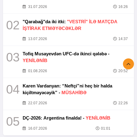
31.07.2026
16:26
02
"Qarabağ"da iki itki:
"VESTRİ" İLƏ MATÇDA
İŞTİRAK ETMƏYƏCƏKLƏR
13.07.2026
14:37
03
Tofiq Musayevdən UFC-də ikinci qələbə -
YENİLƏNİB
01.08.2026
20:52
04
Karen Vardanyan: “Neftçi”ni heç bir halda
kiçiltməyəcəyik” -
MÜSAHİBƏ
22.07.2026
22:26
05
DÇ-2026: Argentina finalda! -
YENİLƏNİB
16.07.2026
01:01