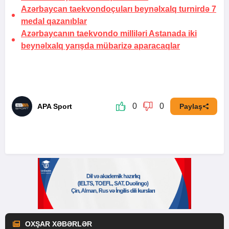
Azərbaycan taekvondoçuları beynəlxalq turnirdə 7
medal qazanıblar
Azərbaycanın taekvondo milliləri Astanada iki
beynəlxalq yarışda mübarizə aparacaqlar
0
0
APA Sport
Paylaş
OXŞAR XƏBƏRLƏR