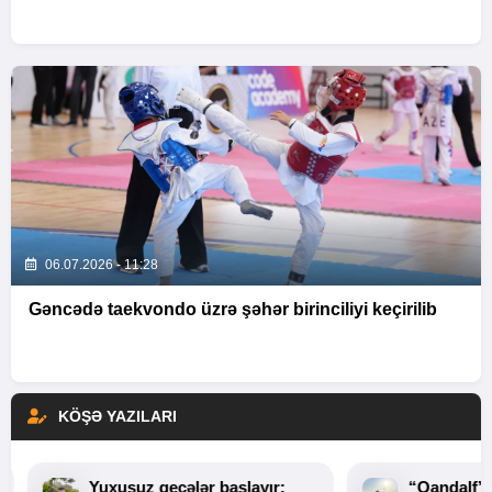
06.07.2026 - 11:28
Gəncədə taekvondo üzrə şəhər birinciliyi keçirilib
KÖŞƏ YAZILARI
Yuxusuz gecələr başlayır:
“Qandalf”