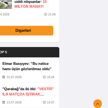
ciddi nöqsanlar:
15
MILYON MANAT!
4.2026
21:08
Digərləri
OP 5
Elmar Baxşıyev: “Bu nəticə
hamı üçün gözlənilməz oldu”
31.07.2026
16:26
"Qarabağ"da iki itki:
"VESTRİ"
İLƏ MATÇDA İŞTİRAK
ETMƏYƏCƏKLƏR
13.07.2026
14:37