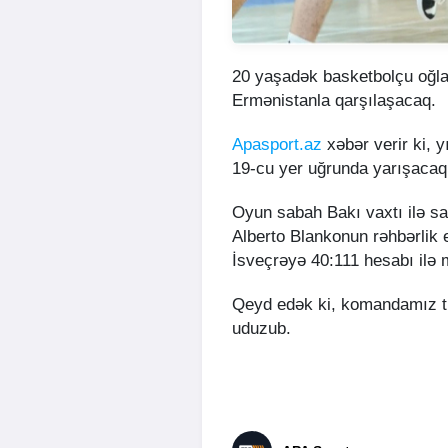
20 yaşadək basketbolçu oğlan
Ermənistanla qarşılaşacaq.
Apasport.az
xəbər verir ki, 
19-cu yer uğrunda yarışacaq
Oyun sabah Bakı vaxtı ilə sa
Alberto Blankonun rəhbərlik 
İsveçrəyə 40:111 hesabı ilə 
Qeyd edək ki, komandamız tu
uduzub.