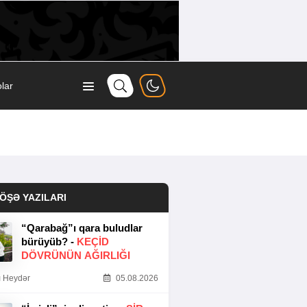
lar
ÖŞƏ YAZILARI
“Qarabağ”ı qara buludlar
bürüyüb? -
KEÇID
DÖVRÜNÜN AĞIRLIĞI
 Heydər
05.08.2026