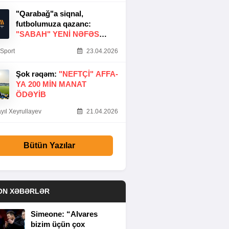
"Qarabağ"a siqnal,
futbolumuza qazanc:
"SABAH" YENI NƏFƏS
GƏTIRDI
Sport
23.04.2026
Şok rəqəm:
"NEFTÇI" AFFA-
YA 200 MIN MANAT
ÖDƏYIB
yıl Xeyrullayev
21.04.2026
Bütün Yazılar
ON XƏBƏRLƏR
Simeone: “Alvares
bizim üçün çox