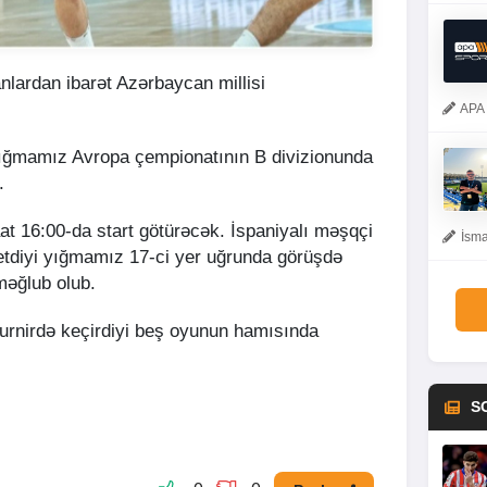
lardan ibarət Azərbaycan millisi
APA 
yığmamız Avropa çempionatının B divizionunda
.
at 16:00-da start götürəcək. İspaniyalı məşqçi
İsma
etdiyi yığmamız 17-ci yer uğrunda görüşdə
məğlub olub.
rnirdə keçirdiyi beş oyunun hamısında
S