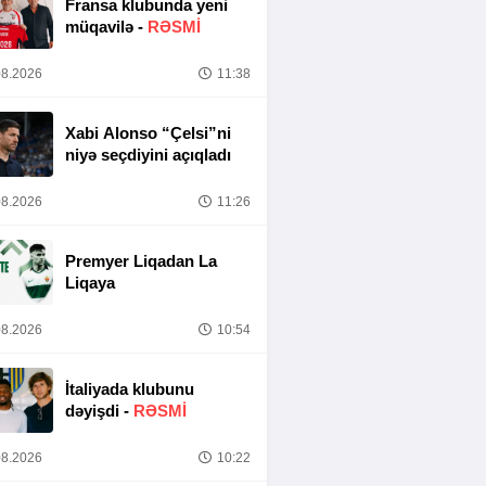
Fransa klubunda yeni
müqavilə -
RƏSMİ
8.2026
11:38
Xabi Alonso “Çelsi”ni
niyə seçdiyini açıqladı
8.2026
11:26
Premyer Liqadan La
Liqaya
8.2026
10:54
İtaliyada klubunu
dəyişdi -
RƏSMİ
8.2026
10:22