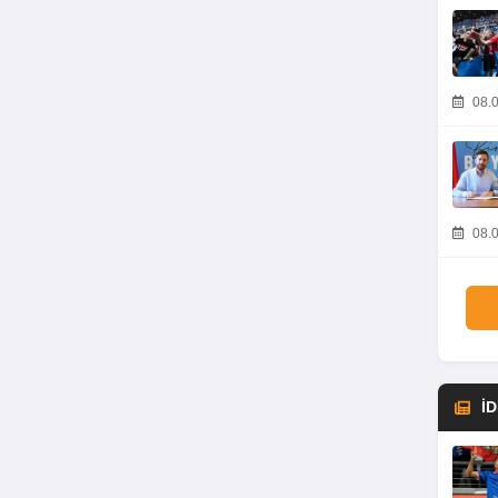
08.0
08.0
İ