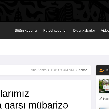
Bütün xəbərlər
Futbol xəbərləri
Digər xəbərlər
Video
Ana Səhifə
TOP OYUNLARI
Xəbər
K
larımız
Hacı
 qarşı mübarizə