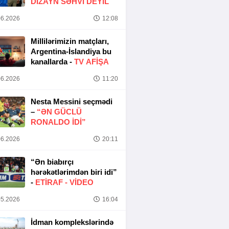
DIZAYN SƏHVI DEYIL
6.2026
12:08
Millilərimizin matçları,
Argentina-İslandiya bu
kanallarda -
TV AFİŞA
6.2026
11:20
Nesta Messini seçmədi
–
“ƏN GÜCLÜ
RONALDO IDI”
6.2026
20:11
“Ən biabırçı
hərəkətlərimdən biri idi”
-
ETIRAF -
VİDEO
5.2026
16:04
İdman komplekslərində