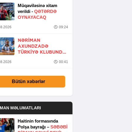
Müqaviləsinə xitam
verildi -
QƏTƏRDƏ
OYNAYACAQ
8.2026
09:24
NƏRIMAN
AXUNDZADƏ
TÜRKIYƏ KLUBUNDA
-
RƏSMİ
8.2026
00:41
Bütün xəbərlər
DMAN MƏLUMATLARI
Haitinin formasında
Polşa bayrağı –
SƏBƏBI