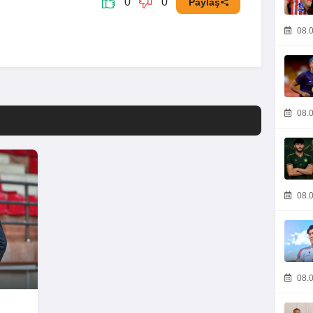
0
0
Paylaş
08.0
08.0
08.0
08.0