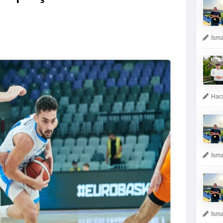
İsma
Hacı
İsma
İsma