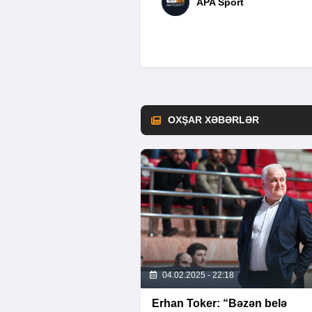
APA Sport
OXŞAR XƏBƏRLƏR
04.02.2025 - 22:18
Erhan Toker: “Bəzən belə