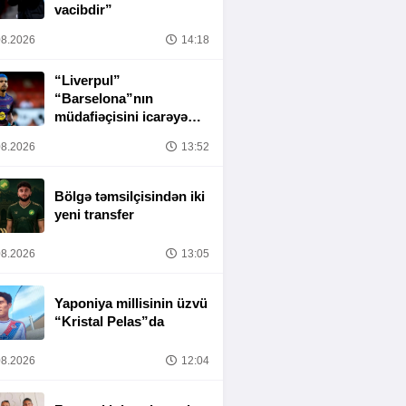
vacibdir”
8.2026
14:18
“Liverpul”
“Barselona”nın
müdafiəçisini icarəyə
götürür
8.2026
13:52
Bölgə təmsilçisindən iki
yeni transfer
8.2026
13:05
Yaponiya millisinin üzvü
“Kristal Pelas”da
8.2026
12:04