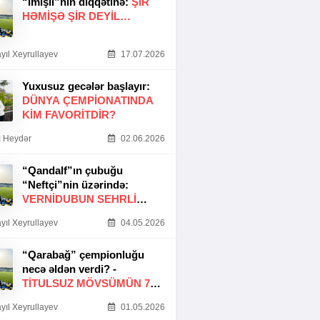
“İmişli”nin diqqətinə:
ŞIR
HƏMIŞƏ ŞIR DEYIL…
yıl Xeyrullayev
17.07.2026
Yuxusuz gecələr başlayır:
DÜNYA ÇEMPIONATINDA
KIM FAVORITDIR?
 Heydər
02.06.2026
“Qandalf”ın çubuğu
“Neftçi”nin üzərində:
VERNİDUBUN SEHRLİ
TOXUNUŞU
yıl Xeyrullayev
04.05.2026
“Qarabağ” çempionluğu
necə əldən verdi? -
TITULSUZ MÖVSÜMÜN 7
SƏBƏBI
yıl Xeyrullayev
01.05.2026