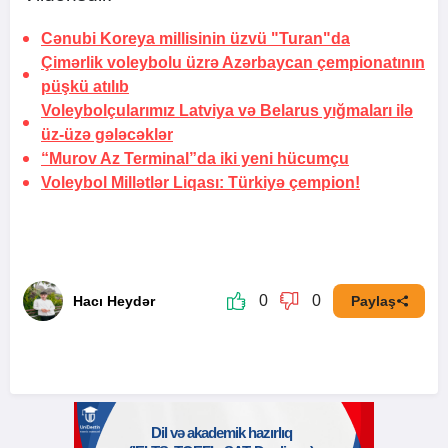
Cənubi Koreya millisinin üzvü "Turan"da
Çimərlik voleybolu üzrə Azərbaycan çempionatının
püşkü atılıb
Voleybolçularımız Latviya və Belarus yığmaları ilə
üz-üzə gələcəklər
“Murov Az Terminal”da iki yeni hücumçu
Voleybol Millətlər Liqası:
Türkiyə çempion!
0
0
Hacı Heydər
Paylaş