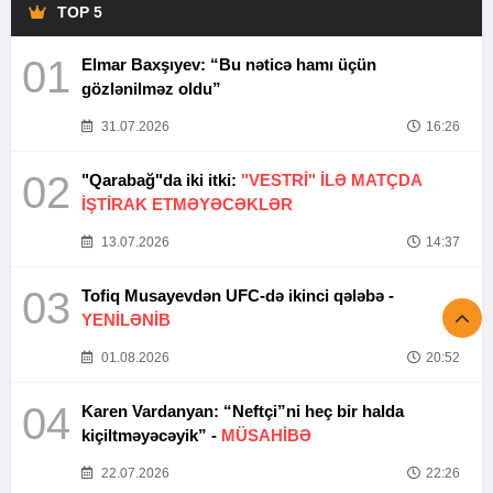
TOP 5
01
Elmar Baxşıyev: “Bu nəticə hamı üçün
gözlənilməz oldu”
31.07.2026
16:26
02
"Qarabağ"da iki itki:
"VESTRİ" İLƏ MATÇDA
İŞTİRAK ETMƏYƏCƏKLƏR
13.07.2026
14:37
03
Tofiq Musayevdən UFC-də ikinci qələbə -
YENİLƏNİB
01.08.2026
20:52
04
Karen Vardanyan: “Neftçi”ni heç bir halda
kiçiltməyəcəyik” -
MÜSAHİBƏ
22.07.2026
22:26