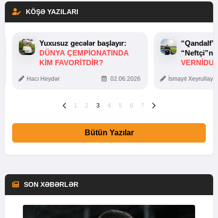
KÖŞƏ YAZILARI
Yuxusuz gecələr başlayır:
“Qandalf”
DÜNYA ÇEMPIONATINDA
“Neftçi”ni
KIM FAVORITDIR?
VERNİDUB
TOXUNUŞ
Hacı Heydər
02.06.2026
İsmayıl Xeyrullaye
1
2
3
4
5
6
7
Bütün Yazılar
SON XƏBƏRLƏR