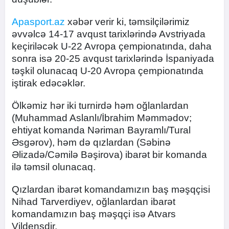
Apasport.az
xəbər verir ki, təmsilçilərimiz
əvvəlcə 14-17 avqust tarixlərində Avstriyada
keçiriləcək U-22 Avropa çempionatında, daha
sonra isə 20-25 avqust tarixlərində İspaniyada
təşkil olunacaq U-20 Avropa çempionatında
iştirak edəcəklər.
Ölkəmiz hər iki turnirdə həm oğlanlardan
(Muhammad Aslanlı/İbrahim Məmmədov;
ehtiyat komanda Nəriman Bayramlı/Tural
Əsgərov), həm də qızlardan (Səbinə
Əlizadə/Cəmilə Bəşirova) ibarət bir komanda
ilə təmsil olunacaq.
Qızlardan ibarət komandamızın baş məşqçisi
Nihad Tarverdiyev, oğlanlardan ibarət
komandamızın baş məşqçi isə Atvars
Vildensdir.