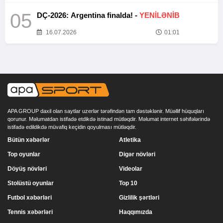
05
DÇ-2026: Argentina finalda! -
YENİLƏNİB
16.07.2026
01:01
APA GROUP daxil olan saytlar uzerlər tərəfindən tam dəstəklənir. Müəllif hüquqları
qorunur. Məlumatdan istifadə etdikdə istinad mütləqdir. Məlumat internet səhifələrində
istifadə edildikdə müvafiq keçidin qoyulması mütləqdir.
Bütün xəbərlər
Atletika
Top oyunlar
Digər növləri
Döyüş növləri
Videolar
Stolüstü oyunlar
Top 10
Futbol xəbərləri
Gizlilik şərtləri
Tennis xəbərləri
Haqqımızda