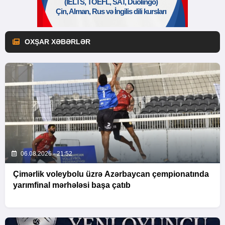
OXŞAR XƏBƏRLƏR
06.08.2026 - 21:52
Çimərlik voleybolu üzrə Azərbaycan çempionatında
yarımfinal mərhələsi başa çatıb