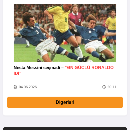
Nesta Messini seçmədi –
“ƏN GÜCLÜ RONALDO
“
IDI”
V
20
04.06.2026
20:11
Digərləri