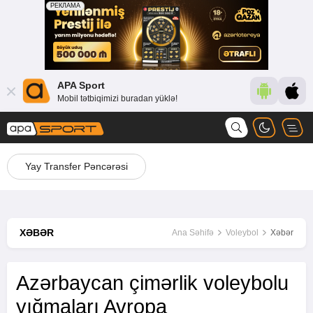
APA Sport
Mobil tətbiqimizi buradan yüklə!
Yay Transfer Pəncərəsi
XƏBƏR
Ana Səhifə
Voleybol
Xəbər
Azərbaycan çimərlik voleybolu
yığmaları Avropa