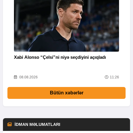
Xabi Alonso “Çelsi”ni niyə seçdiyini açıqladı
P
38
08.08.2026
11:26
Bütün xəbərlər
İDMAN MƏLUMATLARI