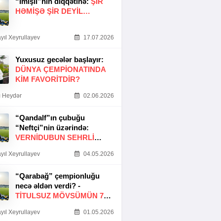
“İmişli”nin diqqətinə:
ŞIR
HƏMIŞƏ ŞIR DEYIL…
yıl Xeyrullayev
17.07.2026
Yuxusuz gecələr başlayır:
DÜNYA ÇEMPIONATINDA
KIM FAVORITDIR?
 Heydər
02.06.2026
“Qandalf”ın çubuğu
“Neftçi”nin üzərində:
VERNİDUBUN SEHRLİ
TOXUNUŞU
yıl Xeyrullayev
04.05.2026
“Qarabağ” çempionluğu
necə əldən verdi? -
TITULSUZ MÖVSÜMÜN 7
SƏBƏBI
yıl Xeyrullayev
01.05.2026