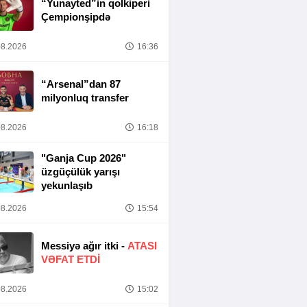
“Yunayted”in qolkiperi
Çempionşipdə
8.2026
16:36
“Arsenal”dan 87
milyonluq transfer
8.2026
16:18
"Ganja Cup 2026"
üzgüçülük yarışı
yekunlaşıb
8.2026
15:54
Messiyə ağır itki -
ATASI
VƏFAT ETDI
8.2026
15:02