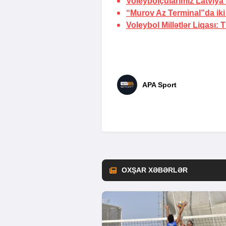
Voleybolçularımız Latviya 
“Murov Az Terminal”da ik
Voleybol Millətlər Liqası:
T
APA Sport
OXŞAR XƏBƏRLƏR