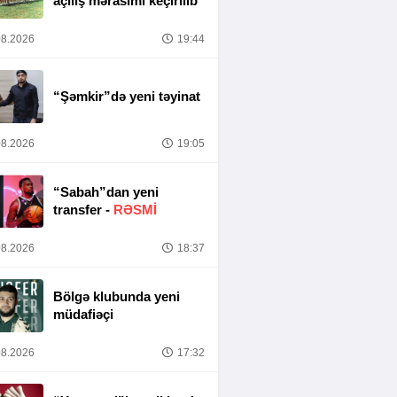
açılış mərasimi keçirilib
8.2026
19:44
“Şəmkir”də yeni təyinat
8.2026
19:05
“Sabah”dan yeni
transfer -
RƏSMİ
8.2026
18:37
Bölgə klubunda yeni
müdafiəçi
8.2026
17:32