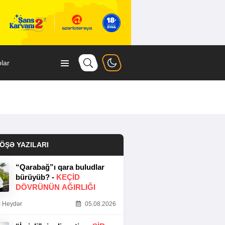
lar
ÖŞƏ YAZILARI
“Qarabağ”ı qara buludlar
bürüyüb? -
KEÇID
DÖVRÜNÜN AĞIRLIĞI
 Heydər
05.08.2026