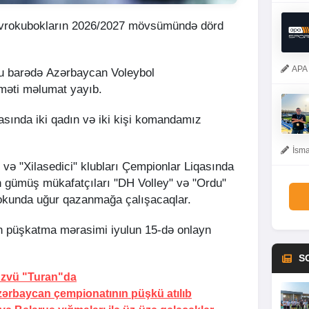
avrokubokların 2026/2027 mövsümündə dörd
APA 
bu barədə Azərbaycan Voleybol
məti məlumat yayıb.
ında iki qadın və iki kişi komandamız
İsma
 və "Xilasedici" klubları Çempionlar Liqasında
n gümüş mükafatçıları "DH Volley" və "Ordu"
okunda uğur qazanmağa çalışacaqlar.
n püşkatma mərasimi iyulun 15-də onlayn
S
 üzvü "Turan"da
zərbaycan çempionatının püşkü atılıb