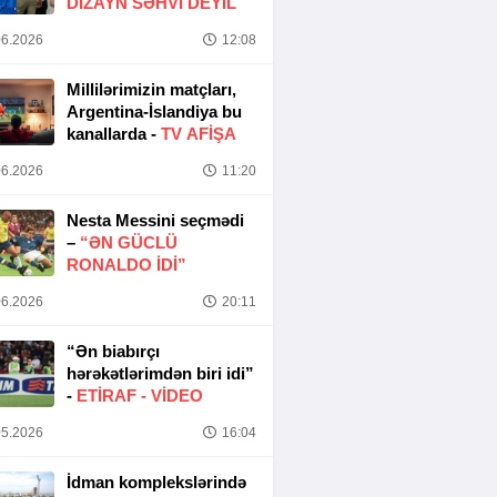
DIZAYN SƏHVI DEYIL
6.2026
12:08
Millilərimizin matçları,
Argentina-İslandiya bu
kanallarda -
TV AFİŞA
6.2026
11:20
Nesta Messini seçmədi
–
“ƏN GÜCLÜ
RONALDO IDI”
6.2026
20:11
“Ən biabırçı
hərəkətlərimdən biri idi”
-
ETIRAF -
VİDEO
5.2026
16:04
İdman komplekslərində