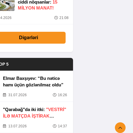
ciddi nöqsanlar:
15
MILYON MANAT!
4.2026
21:08
Digərləri
OP 5
Elmar Baxşıyev: “Bu nəticə
hamı üçün gözlənilməz oldu”
31.07.2026
16:26
"Qarabağ"da iki itki:
"VESTRİ"
İLƏ MATÇDA İŞTİRAK
ETMƏYƏCƏKLƏR
13.07.2026
14:37