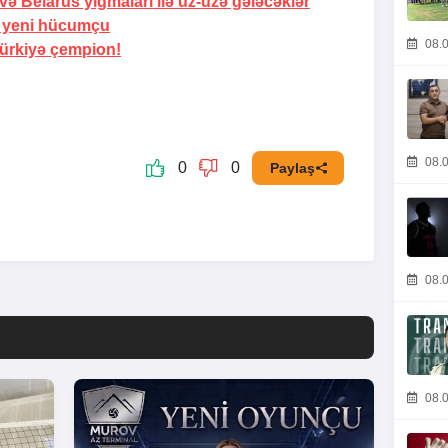
və Belarus yığmaları ilə üz-üzə gələcəklər
i yeni hücumçu
08.0
ürkiyə çempion!
08.0
0
0
Paylaş
08.0
08.0