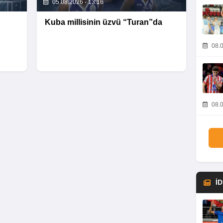
05.08.2026 - 13:16
Kuba millisinin üzvü “Turan”da
08.0
08.0
İ