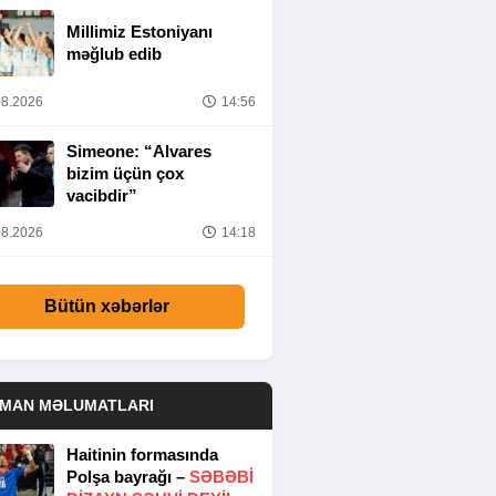
Millimiz Estoniyanı
məğlub edib
8.2026
14:56
Simeone: “Alvares
bizim üçün çox
vacibdir”
8.2026
14:18
Bütün xəbərlər
DMAN MƏLUMATLARI
Haitinin formasında
Polşa bayrağı –
SƏBƏBI