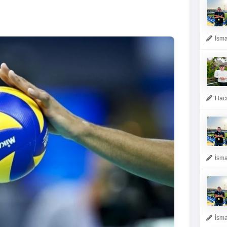
İsma
Hacı
İsma
İsma