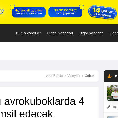
Bütün xəbərlər
Futbol xəbərləri
Digər xəbərlər
Video
Ana Səhifə
Voleybol
Xəbər
K
 avrokuboklarda 4
Hacı
msil edəcək