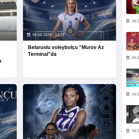
08.0
06.08.2026 - 14:07
Belaruslu voleybolçu "Murov Az
Terminal"da
08.0
b
08.0
08.0