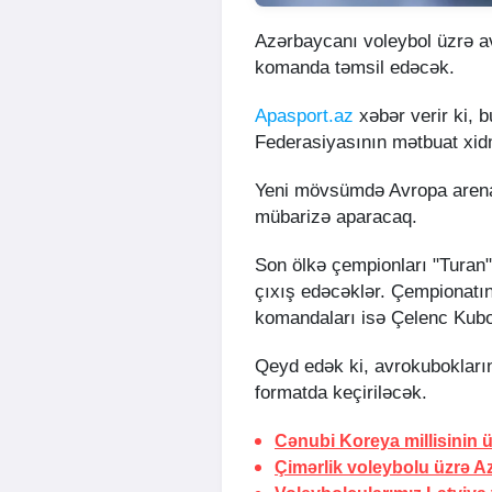
Azərbaycanı voleybol üzrə 
komanda təmsil edəcək.
Apasport.az
xəbər verir ki, 
Federasiyasının mətbuat xid
Yeni mövsümdə Avropa arenas
mübarizə aparacaq.
Son ölkə çempionları "Turan"
çıxış edəcəklər. Çempionatı
komandaları isə Çelenc Kub
Qeyd edək ki, avrokubokları
formatda keçiriləcək.
Cənubi Koreya millisinin
Çimərlik voleybolu üzrə A