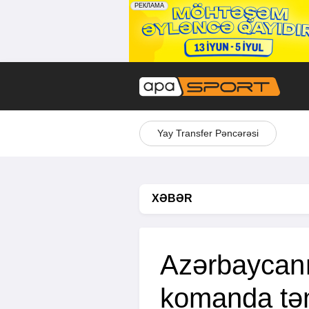
Yay Transfer Pəncərəsi
XƏBƏR
Azərbaycanı
komanda tə