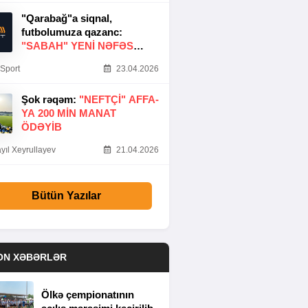
"Qarabağ"a siqnal,
futbolumuza qazanc:
"SABAH" YENI NƏFƏS
GƏTIRDI
Sport
23.04.2026
Şok rəqəm:
"NEFTÇI" AFFA-
YA 200 MIN MANAT
ÖDƏYIB
yıl Xeyrullayev
21.04.2026
Bütün Yazılar
ON XƏBƏRLƏR
Ölkə çempionatının