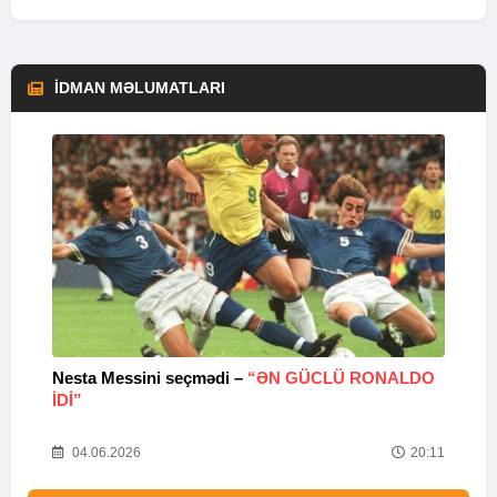
İDMAN MƏLUMATLARI
Nesta Messini seçmədi –
“ƏN GÜCLÜ RONALDO
“
IDI”
V
20
04.06.2026
20:11