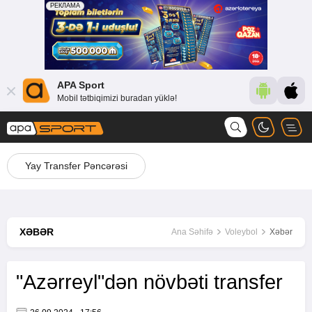
APA Sport
Mobil tətbiqimizi buradan yüklə!
Yay Transfer Pəncərəsi
XƏBƏR
Ana Səhifə
Voleybol
Xəbər
"Azərreyl"dən növbəti transfer