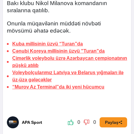
Bakı klubu Nikol Milanova komandanın
sıralarına qatılıb.
Onunla müqavilənin müddəti növbəti
mövsümü əhatə edəcək.
Kuba millisinin üzvü “Turan”da
Cənubi Koreya millisinin üzvü "Turan"da
Çimərlik voleybolu üzrə Azərbaycan çempionatının
püşkü atılıb
Voleybolçularımız Latviya və Belarus yığmaları ilə
üz-üzə gələcəklər
“Murov Az Terminal”da iki yeni hücumçu
0
0
APA Sport
Paylaş