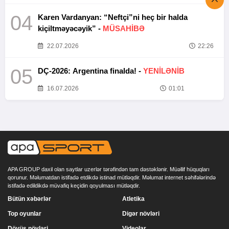
04
Karen Vardanyan: “Neftçi”ni heç bir halda
kiçiltməyəcəyik” -
MÜSAHİBƏ
22.07.2026
22:26
05
DÇ-2026: Argentina finalda! -
YENİLƏNİB
16.07.2026
01:01
APA GROUP daxil olan saytlar uzerlər tərəfindən tam dəstəklənir. Müəllif hüquqları
qorunur. Məlumatdan istifadə etdikdə istinad mütləqdir. Məlumat internet səhifələrində
istifadə edildikdə müvafiq keçidin qoyulması mütləqdir.
Bütün xəbərlər
Atletika
Top oyunlar
Digər növləri
Döyüş növləri
Videolar