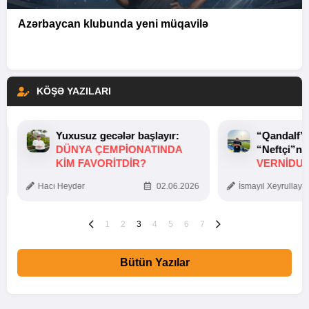
Azərbaycan klubunda yeni müqavilə
KÖŞƏ YAZILARI
Yuxusuz gecələr başlayır:
“Qandalf”
DÜNYA ÇEMPIONATINDA
“Neftçi”ni
KIM FAVORITDIR?
VERNİDUB
TOXUNUŞ
Hacı Heydər
02.06.2026
İsmayıl Xeyrullaye
1
2
3
4
5
6
7
Bütün Yazılar