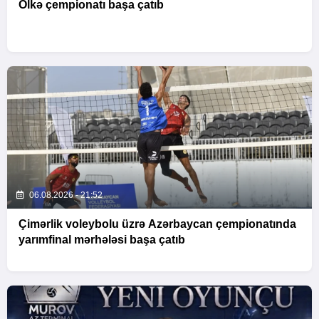
Ölkə çempionatı başa çatıb
06.08.2026 - 21:52
Çimərlik voleybolu üzrə Azərbaycan çempionatında
yarımfinal mərhələsi başa çatıb