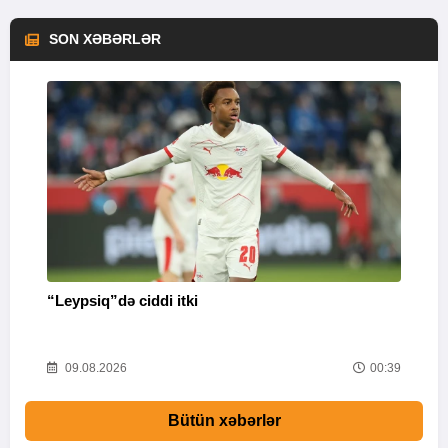
SON XƏBƏRLƏR
“Leypsiq”də ciddi itki
“
46
09.08.2026
00:39
Bütün xəbərlər