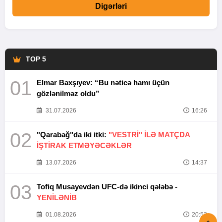
Digərləri
TOP 5
01
Elmar Baxşıyev: “Bu nəticə hamı üçün
gözlənilməz oldu”
31.07.2026
16:26
02
"Qarabağ"da iki itki:
"VESTRİ" İLƏ MATÇDA
İŞTİRAK ETMƏYƏCƏKLƏR
13.07.2026
14:37
03
Tofiq Musayevdən UFC-də ikinci qələbə -
YENİLƏNİB
01.08.2026
20:52