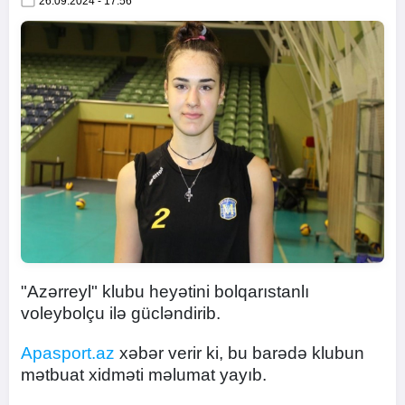
26.09.2024 - 17:56
"Azərreyl" klubu heyətini bolqarıstanlı
voleybolçu ilə gücləndirib.
Apasport.az
xəbər verir ki, bu barədə klubun
mətbuat xidməti məlumat yayıb.