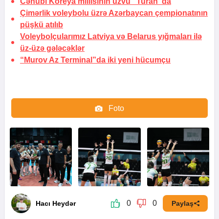
Cənubi Koreya millisinin üzvü "Turan"da
Çimərlik voleybolu üzrə Azərbaycan çempionatının
püşkü atılıb
Voleybolçularımız Latviya və Belarus yığmaları ilə
üz-üzə gələcəklər
“Murov Az Terminal”da iki yeni hücumçu
Foto
Video
0
0
Hacı Heydər
Paylaş