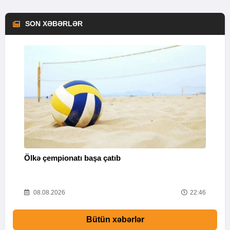
SON XƏBƏRLƏR
Ölkə çempionatı başa çatıb
T
37
08.08.2026
22:46
Bütün xəbərlər