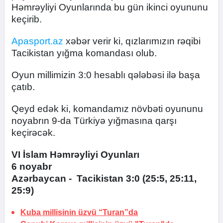
Həmrəyliyi Oyunlarında bu gün ikinci oyununu
keçirib.
Apasport.az
xəbər verir ki, qızlarımızın rəqibi
Tacikistan yığma komandası olub.
Oyun millimizin 3:0 hesablı qələbəsi ilə başa
çatıb.
Qeyd edək ki, komandamız növbəti oyununu
noyabrın 9-da Türkiyə yığmasına qarşı
keçirəcək.
VI İslam Həmrəyliyi Oyunları
6 noyabr
Azərbaycan - Tacikistan 3:0 (25:5, 25:11,
25:9)
Kuba millisinin üzvü “Turan”da