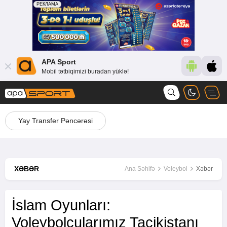
APA Sport
Mobil tətbiqimizi buradan yüklə!
Yay Transfer Pəncərəsi
XƏBƏR
Ana Səhifə
Voleybol
Xəbər
İslam Oyunları:
Voleybolçularımız Tacikistanı