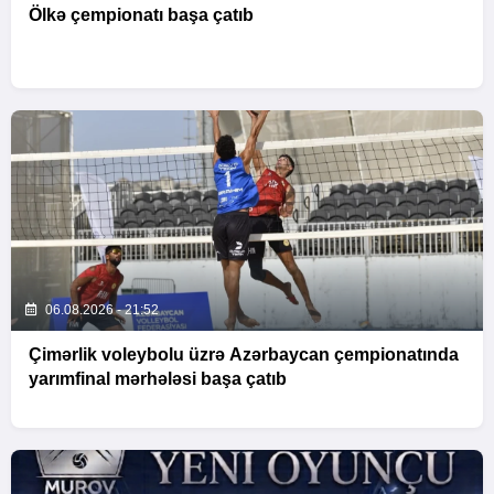
Ölkə çempionatı başa çatıb
06.08.2026 - 21:52
Çimərlik voleybolu üzrə Azərbaycan çempionatında
yarımfinal mərhələsi başa çatıb