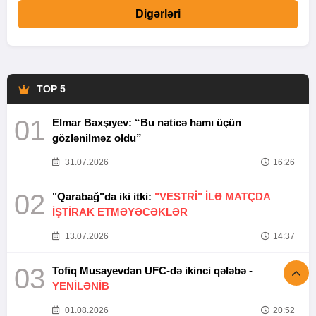
Digərləri
TOP 5
01
Elmar Baxşıyev: “Bu nəticə hamı üçün
gözlənilməz oldu”
31.07.2026
16:26
02
"Qarabağ"da iki itki:
"VESTRİ" İLƏ MATÇDA
İŞTİRAK ETMƏYƏCƏKLƏR
13.07.2026
14:37
03
Tofiq Musayevdən UFC-də ikinci qələbə -
YENİLƏNİB
01.08.2026
20:52