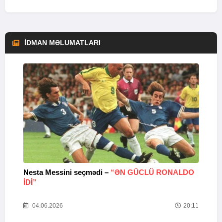
İDMAN MƏLUMATLARI
Nesta Messini seçmədi –
“ƏN GÜCLÜ RONALDO
“
IDI”
V
20
04.06.2026
20:11