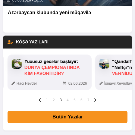
05.08.2026 - 18:56
Azərbaycan klubunda yeni müqavilə
KÖŞƏ YAZILARI
Yuxusuz gecələr başlayır:
“Qandalf”
DÜNYA ÇEMPIONATINDA
“Neftçi”ni
KIM FAVORITDIR?
VERNİDUB
TOXUNUŞ
Hacı Heydər
02.06.2026
İsmayıl Xeyrullaye
1
2
3
4
5
6
7
Bütün Yazılar