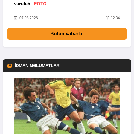
vurulub -
FOTO
s
56
07.08.2026
12:34
Bütün xəbərlər
İDMAN MƏLUMATLARI