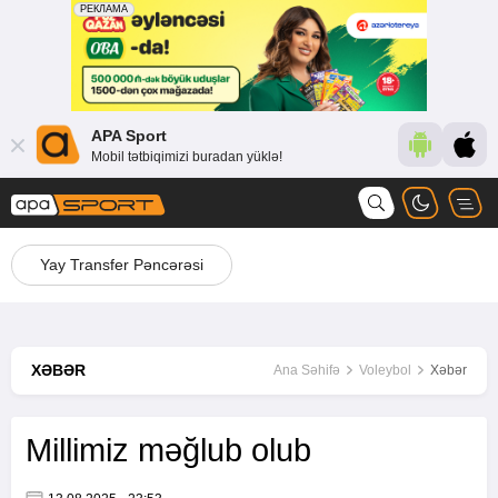
APA Sport
Mobil tətbiqimizi buradan yüklə!
Yay Transfer Pəncərəsi
XƏBƏR
Ana Səhifə
Voleybol
Xəbər
Millimiz məğlub olub