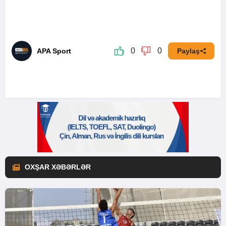
0
0
APA Sport
Paylaş
OXŞAR XƏBƏRLƏR