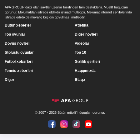
APA GROUP daxil olan saytlar uzerlər tərəfindən tam dəstəklənir. Müəllif hüquqları
qorunur. Məlumatdan istifadə etdikdə istinad mütləqdir. Məlumat internet səhifələrində
istifadə edildikdə müvafiq keçidin qoyulması mütləqdir.
Bütün xəbərlər
Atletika
Top oyunlar
Digər növləri
Döyüş növləri
Videolar
Stolüstü oyunlar
Top 10
Futbol xəbərləri
Gizlilik şərtləri
Tennis xəbərləri
Haqqımızda
Digər
Əlaqə
© 2007 - 2026 Bütün müəllif hüquqları qorunur.