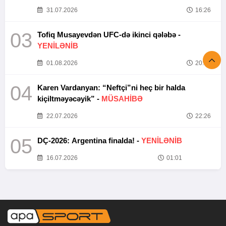
31.07.2026
16:26
03
Tofiq Musayevdən UFC-də ikinci qələbə -
YENİLƏNİB
01.08.2026
20:52
04
Karen Vardanyan: “Neftçi”ni heç bir halda
kiçiltməyəcəyik” -
MÜSAHİBƏ
22.07.2026
22:26
05
DÇ-2026: Argentina finalda! -
YENİLƏNİB
16.07.2026
01:01