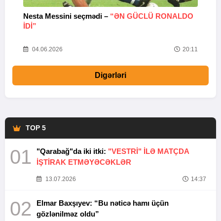
Nesta Messini seçmədi –
“ƏN GÜCLÜ RONALDO
“
IDI”
V
20
04.06.2026
20:11
Digərləri
TOP 5
01
"Qarabağ"da iki itki:
"VESTRİ" İLƏ MATÇDA
İŞTİRAK ETMƏYƏCƏKLƏR
13.07.2026
14:37
02
Elmar Baxşıyev: “Bu nəticə hamı üçün
gözlənilməz oldu”