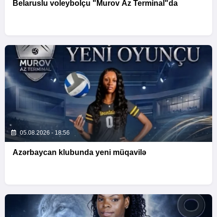
Belaruslu voleybolçu "Murov Az Terminal"da
05.08.2026 - 18:56
Azərbaycan klubunda yeni müqavilə