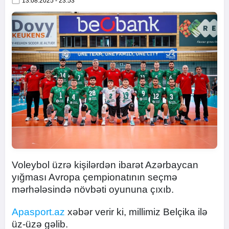
13.08.2025 - 23:53
Voleybol üzrə kişilərdən ibarət Azərbaycan
yığması Avropa çempionatının seçmə
mərhələsində növbəti oyununa çıxıb.
Apasport.az
xəbər verir ki, millimiz Belçika ilə
üz-üzə gəlib.