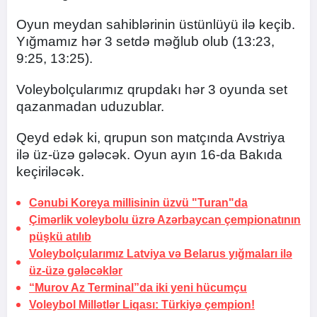
Oyun meydan sahiblərinin üstünlüyü ilə keçib.
Yığmamız hər 3 setdə məğlub olub (13:23,
9:25, 13:25).
Voleybolçularımız qrupdakı hər 3 oyunda set
qazanmadan uduzublar.
Qeyd edək ki, qrupun son matçında Avstriya
ilə üz-üzə gələcək. Oyun ayın 16-da Bakıda
keçiriləcək.
Cənubi Koreya millisinin üzvü "Turan"da
Çimərlik voleybolu üzrə Azərbaycan çempionatının
püşkü atılıb
Voleybolçularımız Latviya və Belarus yığmaları ilə
üz-üzə gələcəklər
“Murov Az Terminal”da iki yeni hücumçu
Voleybol Millətlər Liqası:
Türkiyə çempion!