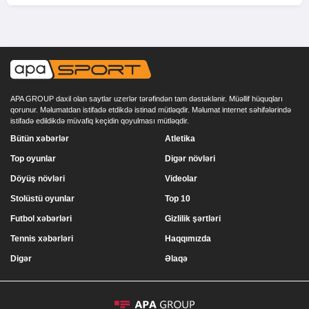
APA GROUP daxil olan saytlar uzerlər tərəfindən tam dəstəklənir. Müəllif hüquqları
qorunur. Məlumatdan istifadə etdikdə istinad mütləqdir. Məlumat internet səhifələrində
istifadə edildikdə müvafiq keçidin qoyulması mütləqdir.
Bütün xəbərlər
Atletika
Top oyunlar
Digər növləri
Döyüş növləri
Videolar
Stolüstü oyunlar
Top 10
Futbol xəbərləri
Gizlilik şərtləri
Tennis xəbərləri
Haqqımızda
Digər
Əlaqə