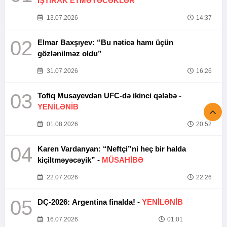
İŞTİRAK ETMƏYƏCƏKLƏR
13.07.2026
14:37
02
Elmar Baxşıyev: “Bu nəticə hamı üçün
gözlənilməz oldu”
31.07.2026
16:26
03
Tofiq Musayevdən UFC-də ikinci qələbə -
YENİLƏNİB
01.08.2026
20:52
04
Karen Vardanyan: “Neftçi”ni heç bir halda
kiçiltməyəcəyik” -
MÜSAHİBƏ
22.07.2026
22:26
05
DÇ-2026: Argentina finalda! -
YENİLƏNİB
16.07.2026
01:01