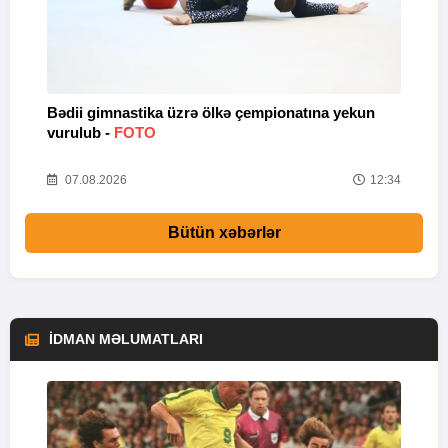
Bədii gimnastika üzrə ölkə çempionatına yekun
A
vurulub -
FOTO
s
56
07.08.2026
12:34
Bütün xəbərlər
İDMAN MƏLUMATLARI