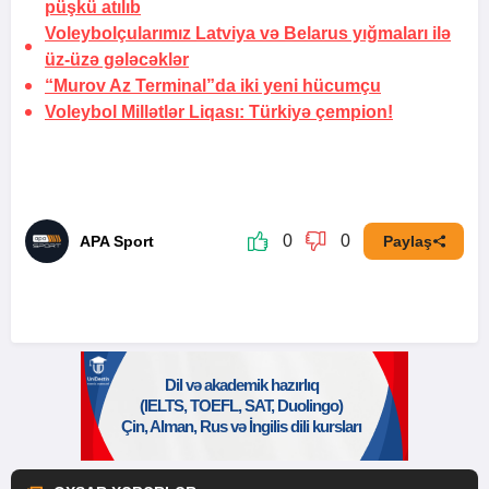
püşkü atılıb
Voleybolçularımız Latviya və Belarus yığmaları ilə
üz-üzə gələcəklər
“Murov Az Terminal”da iki yeni hücumçu
Voleybol Millətlər Liqası:
Türkiyə çempion!
0
0
APA Sport
Paylaş