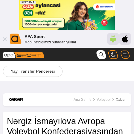
APA Sport
Mobil tətbiqimizi buradan yüklə!
Yay Transfer Pəncərəsi
XƏBƏR
Ana Səhifə
Voleybol
Xəbər
Nərgiz İsmayılova Avropa
Voleybol Konfederasiyasından