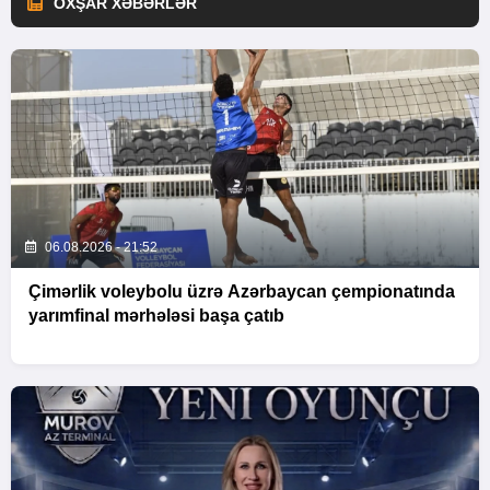
OXŞAR XƏBƏRLƏR
06.08.2026 - 21:52
Çimərlik voleybolu üzrə Azərbaycan çempionatında
yarımfinal mərhələsi başa çatıb