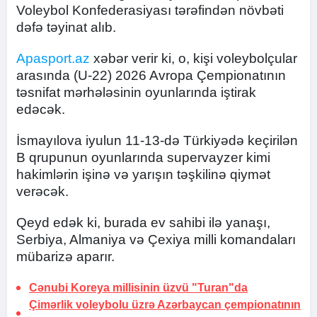
Voleybol Konfederasiyası tərəfindən növbəti
dəfə təyinat alıb.
Apasport.az
xəbər verir ki, o, kişi voleybolçular
arasında (U-22) 2026 Avropa Çempionatının
təsnifat mərhələsinin oyunlarında iştirak
edəcək.
İsmayılova iyulun 11-13-də Türkiyədə keçirilən
B qrupunun oyunlarında supervayzer kimi
hakimlərin işinə və yarışın təşkilinə qiymət
verəcək.
Qeyd edək ki, burada ev sahibi ilə yanaşı,
Serbiya, Almaniya və Çexiya milli komandaları
mübarizə aparır.
Cənubi Koreya millisinin üzvü "Turan"da
Çimərlik voleybolu üzrə Azərbaycan çempionatının