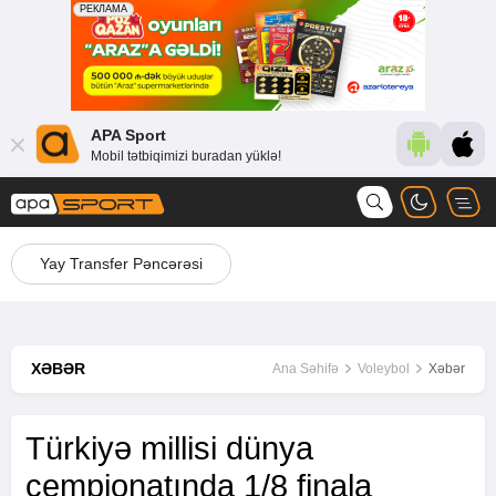
APA Sport
Mobil tətbiqimizi buradan yüklə!
Yay Transfer Pəncərəsi
XƏBƏR
Ana Səhifə
Voleybol
Xəbər
Türkiyə millisi dünya
çempionatında 1/8 finala