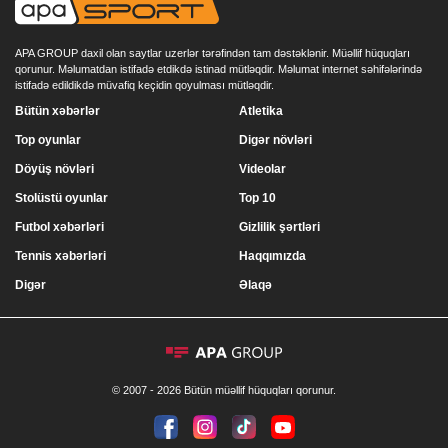
APA GROUP daxil olan saytlar uzerlər tərəfindən tam dəstəklənir. Müəllif hüquqları
qorunur. Məlumatdan istifadə etdikdə istinad mütləqdir. Məlumat internet səhifələrində
istifadə edildikdə müvafiq keçidin qoyulması mütləqdir.
Bütün xəbərlər
Atletika
Top oyunlar
Digər növləri
Döyüş növləri
Videolar
Stolüstü oyunlar
Top 10
Futbol xəbərləri
Gizlilik şərtləri
Tennis xəbərləri
Haqqımızda
Digər
Əlaqə
© 2007 - 2026 Bütün müəllif hüquqları qorunur.