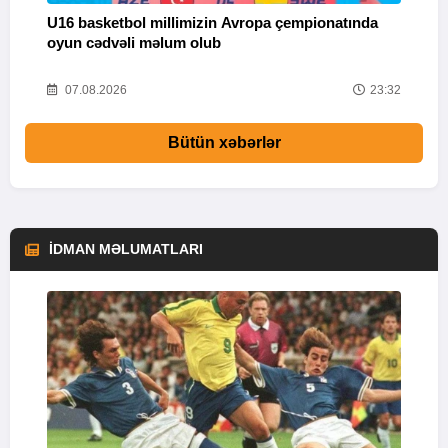
U16 basketbol millimizin Avropa çempionatında
M
oyun cədvəli məlum olub
58
07.08.2026
23:32
Bütün xəbərlər
İDMAN MƏLUMATLARI