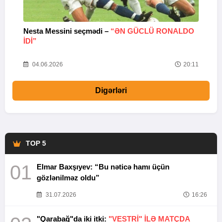
Nesta Messini seçmədi –
“ƏN GÜCLÜ RONALDO
“
IDI”
V
20
04.06.2026
20:11
Digərləri
TOP 5
01
Elmar Baxşıyev: “Bu nəticə hamı üçün
gözlənilməz oldu”
31.07.2026
16:26
"Qarabağ"da iki itki:
"VESTRİ" İLƏ MATÇDA