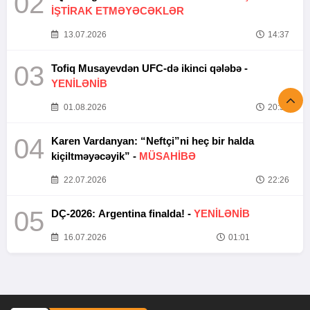
02
İŞTİRAK ETMƏYƏCƏKLƏR
13.07.2026
14:37
03
Tofiq Musayevdən UFC-də ikinci qələbə -
YENİLƏNİB
01.08.2026
20:52
04
Karen Vardanyan: “Neftçi”ni heç bir halda
kiçiltməyəcəyik” -
MÜSAHİBƏ
22.07.2026
22:26
05
DÇ-2026: Argentina finalda! -
YENİLƏNİB
16.07.2026
01:01