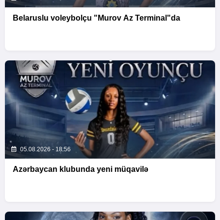
Belaruslu voleybolçu "Murov Az Terminal"da
05.08.2026 - 18:56
Azərbaycan klubunda yeni müqavilə