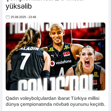
yüksəlib
25.08.2025 - 23:46
Qadın voleybolçulardan ibarət Türkiyə millisi
dünya çempionatında növbəti oyununu keçirib.