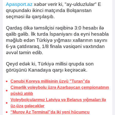
Apasport.az
xəbər verir ki, "ay-ulduzlular" E
qrupundakı ikinci matçında Bolqarıstan
seçməsi ilə qarşılaşıb.
Qardaş ölkə təmsilçisi rəqibinə 3:0 hesabı ilə
qalib gəlib. İlk turda İspaniyanı da eyni hesabla
məğlub edən Türkiyə yığması xallarının sayını
6-ya çatdıraraq, 1/8 finala vəsiqəni vaxtından
əvvəl təmin edib.
Qeyd edək ki, Türkiyə millisi qrupda son
görüşünü Kanadaya qarşı keçirəcək.
Cənubi Koreya millisinin üzvü "Turan"da
Çimərlik voleybolu üzrə Azərbaycan çempionatının
püşkü atılıb
Voleybolçularımız Latviya və Belarus yığmaları ilə
üz-üzə gələcəklər
“Murov Az Terminal”da iki yeni hücumçu