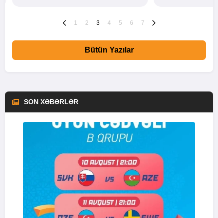
1
2
3
4
5
6
7
Bütün Yazılar
SON XƏBƏRLƏR