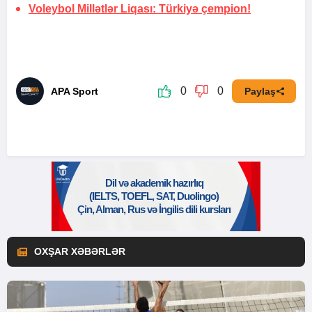
Voleybol Millətlər Liqası:
Türkiyə çempion!
0
0
APA Sport
Paylaş
OXŞAR XƏBƏRLƏR