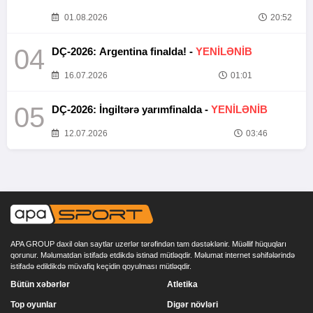
01.08.2026
20:52
04
DÇ-2026: Argentina finalda! -
YENİLƏNİB
16.07.2026
01:01
05
DÇ-2026: İngiltərə yarımfinalda -
YENİLƏNİB
12.07.2026
03:46
APA GROUP daxil olan saytlar uzerlər tərəfindən tam dəstəklənir. Müəllif hüquqları
qorunur. Məlumatdan istifadə etdikdə istinad mütləqdir. Məlumat internet səhifələrində
istifadə edildikdə müvafiq keçidin qoyulması mütləqdir.
Bütün xəbərlər
Atletika
Top oyunlar
Digər növləri