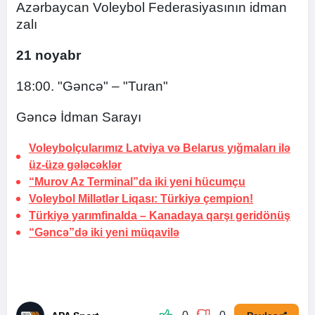
Azərbaycan Voleybol Federasiyasının idman
zalı
21 noyabr
18:00. "Gəncə" – "Turan"
Gəncə İdman Sarayı
Voleybolçularımız Latviya və Belarus yığmaları ilə
üz-üzə gələcəklər
“Murov Az Terminal”da iki yeni hücumçu
Voleybol Millətlər Liqası:
Türkiyə çempion!
Türkiyə yarımfinalda –
Kanadaya qarşı geridönüş
“Gəncə”də iki yeni müqavilə