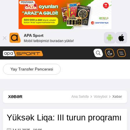
APA Sport
Mobil tətbiqimizi buradan yüklə!
Yay Transfer Pəncərəsi
XƏBƏR
Ana Səhifə
Voleybol
Xəbər
Yüksək Liqa: III turun proqramı