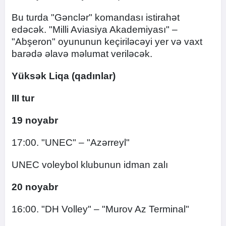
Bu turda "Gənclər" komandası istirahət
edəcək. "Milli Aviasiya Akademiyası" –
"Abşeron" oyununun keçiriləcəyi yer və vaxt
barədə əlavə məlumat veriləcək.
Yüksək Liqa (qadınlar)
III tur
19 noyabr
17:00. "UNEC" – "Azərreyl"
UNEC voleybol klubunun idman zalı
20 noyabr
16:00. "DH Volley" – "Murov Az Terminal"