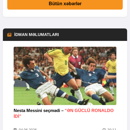
Bütün xəbərlər
İDMAN MƏLUMATLARI
Nesta Messini seçmədi –
“ƏN GÜCLÜ RONALDO
“
IDI”
V