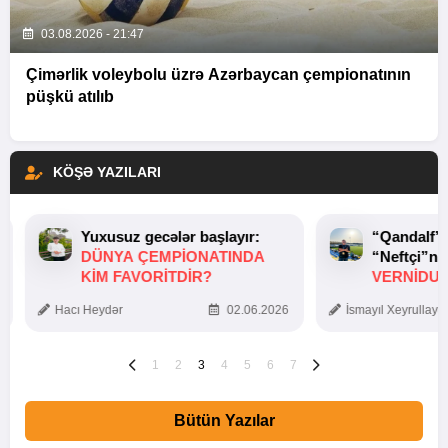
03.08.2026 - 21:47
Çimərlik voleybolu üzrə Azərbaycan çempionatının
püşkü atılıb
KÖŞƏ YAZILARI
Yuxusuz gecələr başlayır:
“Qandalf”
DÜNYA ÇEMPIONATINDA
“Neftçi”ni
KIM FAVORITDIR?
VERNİDUB
TOXUNUŞ
Hacı Heydər
02.06.2026
İsmayıl Xeyrullaye
1
2
3
4
5
6
7
Bütün Yazılar