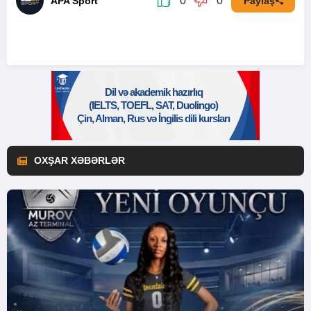
0
0
APA Sport
Paylaş
OXŞAR XƏBƏRLƏR