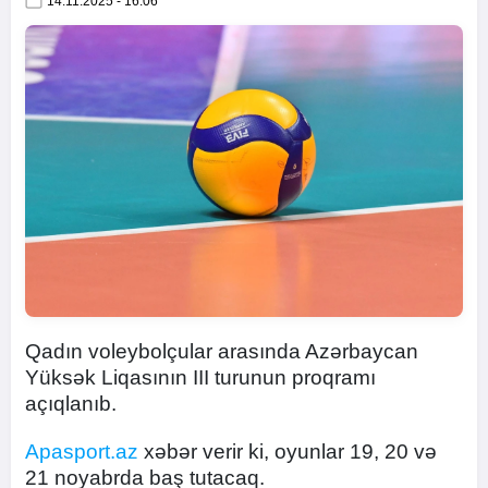
14.11.2025 - 16:06
Qadın voleybolçular arasında Azərbaycan
Yüksək Liqasının III turunun proqramı
açıqlanıb.
Apasport.az
xəbər verir ki, oyunlar 19, 20 və
21 noyabrda baş tutacaq.