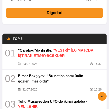
20
04.06.2026
20:11
Digərləri
TOP 5
01
"Qarabağ"da iki itki:
"VESTRİ" İLƏ MATÇDA
İŞTİRAK ETMƏYƏCƏKLƏR
13.07.2026
14:37
02
Elmar Baxşıyev: “Bu nəticə hamı üçün
gözlənilməz oldu”
31.07.2026
16:26
03
Tofiq Musayevdən UFC-də ikinci qələbə -
YENİLƏNİB