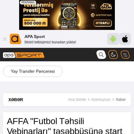
APA Sport
Mobil tətbiqimizi buradan yüklə!
Yay Transfer Pəncərəsi
XƏBƏR
Ana Səhifə
Azərbaycan
Xəbər
AFFA "Futbol Təhsili
Vebinarları" təşəbbüsünə start