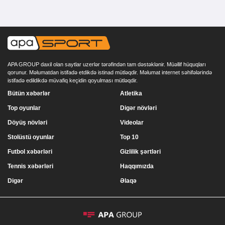
APA GROUP daxil olan saytlar uzerlər tərəfindən tam dəstəklənir. Müəllif hüquqları
qorunur. Məlumatdan istifadə etdikdə istinad mütləqdir. Məlumat internet səhifələrində
istifadə edildikdə müvafiq keçidin qoyulması mütləqdir.
Bütün xəbərlər
Atletika
Top oyunlar
Digər növləri
Döyüş növləri
Videolar
Stolüstü oyunlar
Top 10
Futbol xəbərləri
Gizlilik şərtləri
Tennis xəbərləri
Haqqımızda
Digər
Əlaqə