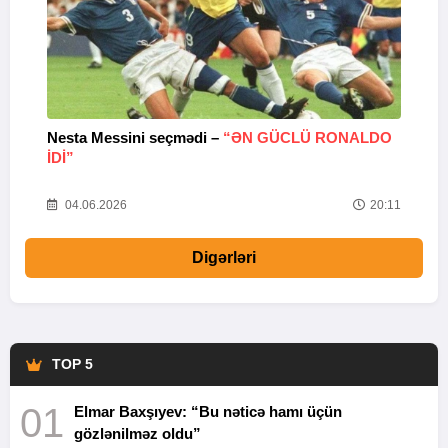
Nesta Messini seçmədi –
“ƏN GÜCLÜ RONALDO
“
IDI”
V
20
04.06.2026
20:11
Digərləri
TOP 5
01
Elmar Baxşıyev: “Bu nəticə hamı üçün
gözlənilməz oldu”