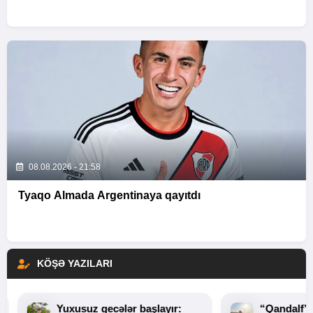
08.08.2026 - 21:58
Tyaqo Almada Argentinaya qayıtdı
KÖŞƏ YAZILARI
Yuxusuz gecələr başlayır:
“Qandalf”