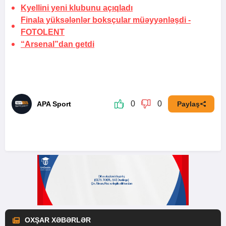
Kyellini yeni
klubunu açıqladı
Finala yüksələnlər boksçular müəyyənləşdi -
FOTOLENT
“Arsenal”dan
getdi
0
0
APA Sport
Paylaş
OXŞAR XƏBƏRLƏR