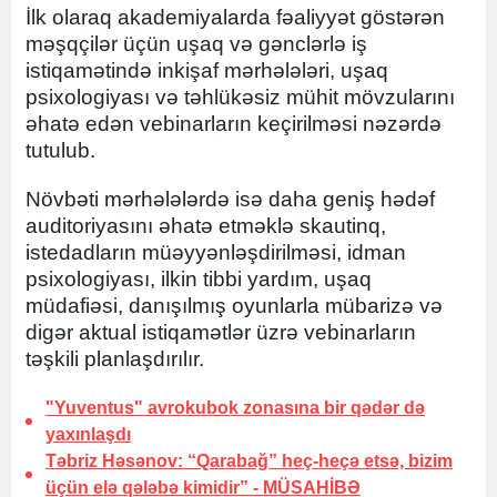
İlk olaraq akademiyalarda fəaliyyət göstərən
məşqçilər üçün uşaq və gənclərlə iş
istiqamətində inkişaf mərhələləri, uşaq
psixologiyası və təhlükəsiz mühit mövzularını
əhatə edən vebinarların keçirilməsi nəzərdə
tutulub.
Növbəti mərhələlərdə isə daha geniş hədəf
auditoriyasını əhatə etməklə skautinq,
istedadların müəyyənləşdirilməsi, idman
psixologiyası, ilkin tibbi yardım, uşaq
müdafiəsi, danışılmış oyunlarla mübarizə və
digər aktual istiqamətlər üzrə vebinarların
təşkili planlaşdırılır.
"Yuventus" avrokubok zonasına bir qədər də
yaxınlaşdı
Təbriz Həsənov: “Qarabağ” heç-heçə etsə, bizim
üçün elə qələbə kimidir” -
MÜSAHİBƏ