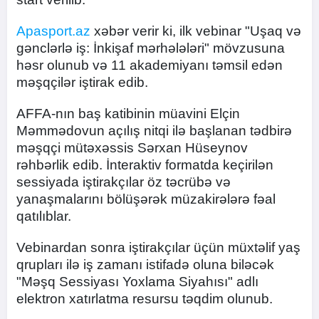
Apasport.az
xəbər verir ki, ilk vebinar "Uşaq və
gənclərlə iş: İnkişaf mərhələləri" mövzusuna
həsr olunub və 11 akademiyanı təmsil edən
məşqçilər iştirak edib.
AFFA-nın baş katibinin müavini Elçin
Məmmədovun açılış nitqi ilə başlanan tədbirə
məşqçi mütəxəssis Sərxan Hüseynov
rəhbərlik edib. İnteraktiv formatda keçirilən
sessiyada iştirakçılar öz təcrübə və
yanaşmalarını bölüşərək müzakirələrə fəal
qatılıblar.
Vebinardan sonra iştirakçılar üçün müxtəlif yaş
qrupları ilə iş zamanı istifadə oluna biləcək
"Məşq Sessiyası Yoxlama Siyahısı" adlı
elektron xatırlatma resursu təqdim olunub.