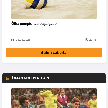
Ölkə çempionatı başa çatıb
T
37
08.08.2026
22:46
Bütün xəbərlər
İDMAN MƏLUMATLARI