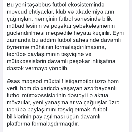
Bu yeni təşəbbüs futbol ekosistemində
mövcud ehtiyaclar, klub və akademiyaların
çağırışları, həmçinin futbol sahəsində bilik
mübadiləsinin və peşəkar şəbəkələşmənin
gücləndirilməsi məqsədilə həyata keçirilir. Eyni
zamanda bu addım futbol sahəsində davamlı
öyrənmə mühitinin formalaşdırılmasına,
təcrübə paylaşımının təşviqinə və
mütəxəssislərin davamlı peşəkar inkişafına
dəstək verməyə yönəlib.
Əsas məqsəd müxtəlif istiqamətlər üzrə həm
yerli, həm də xaricdə yaşayan azərbaycanlı
futbol mütəxəssislərinin dəstəyi ilə aktual
mövzular, yeni yanaşmalar və çağırışlar üzrə
təcrübə paylaşımını təşviq etmək, futbol
biliklərinin paylaşılması üçün davamlı
platforma formalaşdırmaqdır.