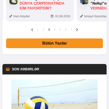
DÜNYA ÇEMPIONATINDA
“Neftçi”ni
KIM FAVORITDIR?
VERNİDUB
TOXUNUŞ
Hacı Heydər
02.06.2026
İsmayıl Xeyrullaye
1
2
3
4
5
6
7
Bütün Yazılar
SON XƏBƏRLƏR