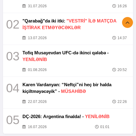
31.07.2026
16:26
02
"Qarabağ"da iki itki:
"VESTRİ" İLƏ MATÇDA
İŞTİRAK ETMƏYƏCƏKLƏR
13.07.2026
14:37
03
Tofiq Musayevdən UFC-də ikinci qələbə -
YENİLƏNİB
01.08.2026
20:52
04
Karen Vardanyan: “Neftçi”ni heç bir halda
kiçiltməyəcəyik” -
MÜSAHİBƏ
22.07.2026
22:26
05
DÇ-2026: Argentina finalda! -
YENİLƏNİB
16.07.2026
01:01