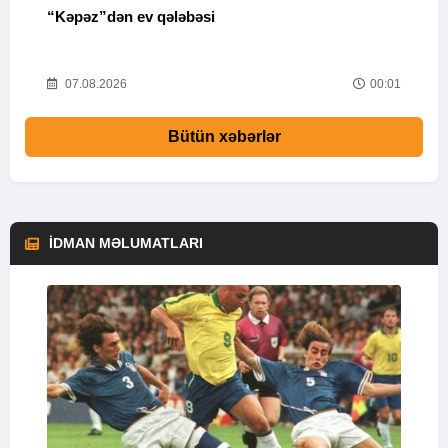
“Kəpəz”dən ev qələbəsi
Q
i
52
07.08.2026
00:01
Bütün xəbərlər
İDMAN MƏLUMATLARI