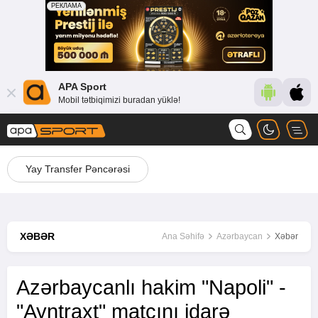
APA Sport
Mobil tətbiqimizi buradan yüklə!
Yay Transfer Pəncərəsi
XƏBƏR
Ana Səhifə
Azərbaycan
Xəbər
Azərbaycanlı hakim "Napoli" -
"Ayntraxt" matçını idarə