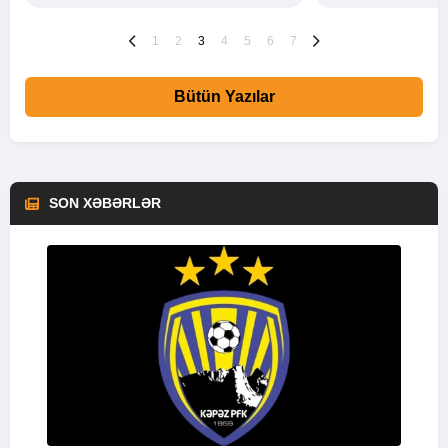
1
2
3
4
5
6
7
Bütün Yazılar
SON XƏBƏRLƏR