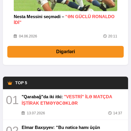
Nesta Messini seçmədi –
“ƏN GÜCLÜ RONALDO
“
IDI”
V
20
04.06.2026
20:11
Digərləri
TOP 5
01
"Qarabağ"da iki itki:
"VESTRİ" İLƏ MATÇDA
İŞTİRAK ETMƏYƏCƏKLƏR
13.07.2026
14:37
02
Elmar Baxşıyev: “Bu nəticə hamı üçün