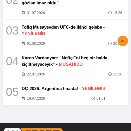
gözlənilməz oldu”
31.07.2026
16:26
03
Tofiq Musayevdən UFC-də ikinci qələbə -
YENİLƏNİB
01.08.2026
20:52
04
Karen Vardanyan: “Neftçi”ni heç bir halda
kiçiltməyəcəyik” -
MÜSAHİBƏ
22.07.2026
22:26
05
DÇ-2026: Argentina finalda! -
YENİLƏNİB
16.07.2026
01:01