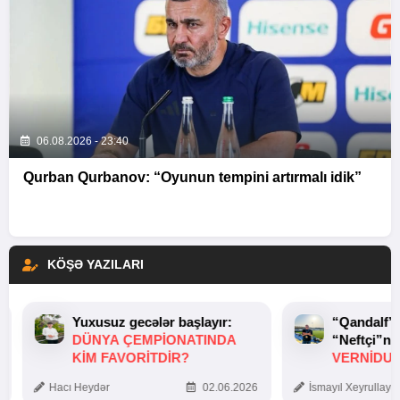
06.08.2026 - 23:40
Qurban Qurbanov: “Oyunun tempini artırmalı idik”
KÖŞƏ YAZILARI
Yuxusuz gecələr başlayır:
“Qandalf”
DÜNYA ÇEMPIONATINDA
“Neftçi”ni
KIM FAVORITDIR?
VERNİDUB
TOXUNUŞ
Hacı Heydər
02.06.2026
İsmayıl Xeyrullaye