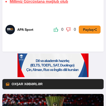
Millimiz Gürcüstana məğlub olub
0
0
APA Sport
Paylaş
OXŞAR XƏBƏRLƏR