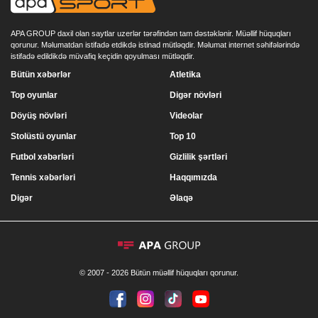
APA GROUP daxil olan saytlar uzerlər tərəfindən tam dəstəklənir. Müəllif hüquqları
qorunur. Məlumatdan istifadə etdikdə istinad mütləqdir. Məlumat internet səhifələrində
istifadə edildikdə müvafiq keçidin qoyulması mütləqdir.
Bütün xəbərlər
Atletika
Top oyunlar
Digər növləri
Döyüş növləri
Videolar
Stolüstü oyunlar
Top 10
Futbol xəbərləri
Gizlilik şərtləri
Tennis xəbərləri
Haqqımızda
Digər
Əlaqə
© 2007 - 2026 Bütün müəllif hüquqları qorunur.