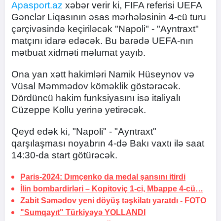
Apasport.az
xəbər verir ki, FIFA referisi UEFA
Gənclər Liqasının əsas mərhələsinin 4-cü turu
çərçivəsində keçiriləcək "Napoli" - "Ayntraxt"
matçını idarə edəcək. Bu barədə UEFA-nın
mətbuat xidməti məlumat yayıb.
Ona yan xətt hakimləri Namik Hüseynov və
Vüsal Məmmədov köməklik göstərəcək.
Dördüncü hakim funksiyasını isə italiyalı
Cüzeppe Kollu yerinə yetirəcək.
Qeyd edək ki, "Napoli" - "Ayntraxt"
qarşılaşması noyabrın 4-də Bakı vaxtı ilə saat
14:30-da start götürəcək.
Paris-2024:
Dımçenko da medal şansını itirdi
İlin bombardirləri –
Kopitoviç 1-ci, Mbappe 4-cü…
Zabit Səmədov yeni döyüş təşkilatı yaratdı -
FOTO
"Sumqayıt" Türkiyəyə
YOLLANDI