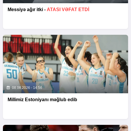
Messiyə ağır itki -
ATASI VƏFAT ETDI
08.08.2026 - 14:56
Millimiz Estoniyanı məğlub edib