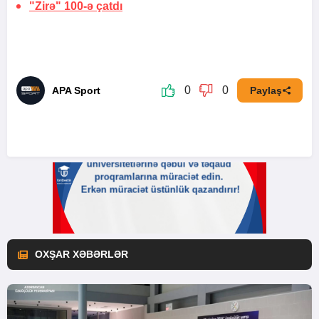
"Zirə"
100-ə çatdı
0
0
APA Sport
Paylaş
OXŞAR XƏBƏRLƏR