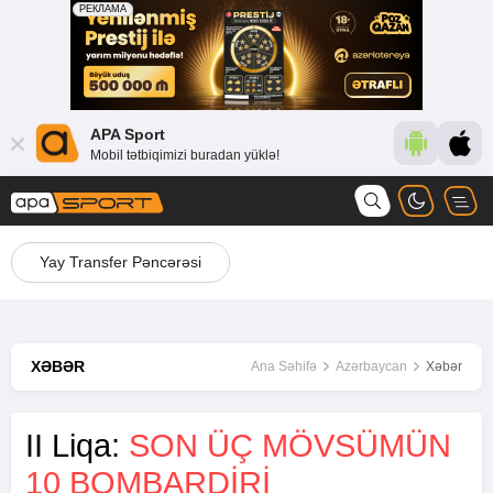
APA Sport
Mobil tətbiqimizi buradan yüklə!
Yay Transfer Pəncərəsi
XƏBƏR
Ana Səhifə
Azərbaycan
Xəbər
II Liqa:
SON ÜÇ MÖVSÜMÜN
10 BOMBARDIRI