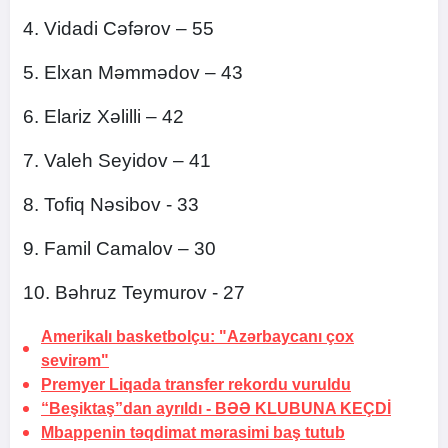
4. Vidadi Cəfərov – 55
5. Elxan Məmmədov – 43
6. Elariz Xəlilli – 42
7. Valeh Seyidov – 41
8. Tofiq Nəsibov - 33
9. Famil Camalov – 30
10. Bəhruz Teymurov - 27
Amerikalı basketbolçu: "Azərbaycanı çox
sevirəm"
Premyer Liqada
transfer rekordu vuruldu
“Beşiktaş”dan ayrıldı -
BƏƏ KLUBUNA KEÇDİ
Mbappenin təqdimat mərasimi baş tutub