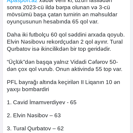
Apasport.az
xəbər verir ki, uzun fasilədən
sonra 2023-cü ildə bərpa olunan və 3-cü
mövsümü başa çatan turnirin ən məhsuldar
oyunçusunun hesabında 65 qol var.
Daha iki futbolçu 60 qol səddini arxada qoyub.
Elvin Nəsibovu rekordçudan 2 qol ayırır. Tural
Qurbatov isə ikincilikdən bir top geridədir.
“Üçlük”dən başqa yalnız Vidadi Cəfərov 50-
dən çox qol vurub. Onun aktivində 55 top var.
PFL bayrağı altında keçirilən II Liqanın 10 ən
yaxşı bombardiri
1. Cavid İmamverdiyev - 65
2. Elvin Nəsibov – 63
3. Tural Qurbatov – 62