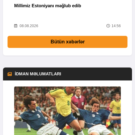
Millimiz Estoniyanı məğlub edib
S
02
08.08.2026
14:56
Bütün xəbərlər
İDMAN MƏLUMATLARI