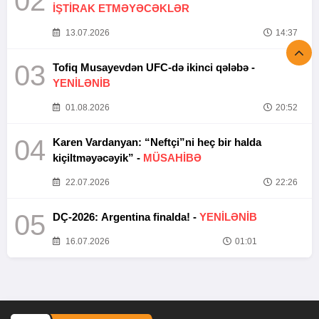
02
İŞTİRAK ETMƏYƏCƏKLƏR
13.07.2026
14:37
03
Tofiq Musayevdən UFC-də ikinci qələbə -
YENİLƏNİB
01.08.2026
20:52
04
Karen Vardanyan: “Neftçi”ni heç bir halda
kiçiltməyəcəyik” -
MÜSAHİBƏ
22.07.2026
22:26
05
DÇ-2026: Argentina finalda! -
YENİLƏNİB
16.07.2026
01:01