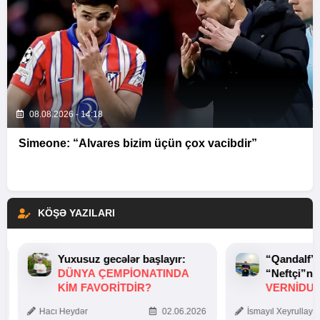
08.08.2026 - 14:18
Simeone: “Alvares bizim üçün çox vacibdir”
KÖŞƏ YAZILARI
Yuxusuz gecələr başlayır:
“Qandalf”
DÜNYA ÇEMPIONATINDA
“Neftçi”ni
KIM FAVORITDIR?
VERNİDUB
TOXUNUŞ
Hacı Heydər
02.06.2026
İsmayıl Xeyrullaye