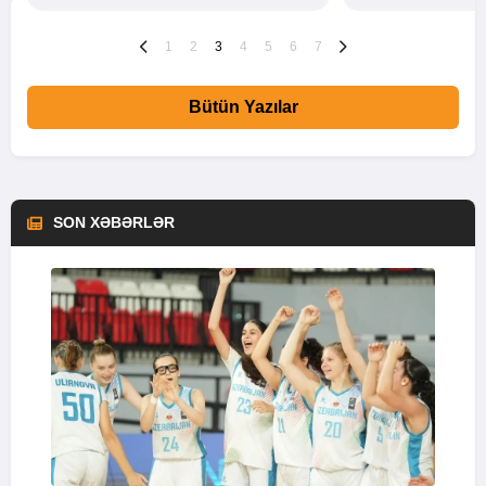
1
2
3
4
5
6
7
Bütün Yazılar
SON XƏBƏRLƏR