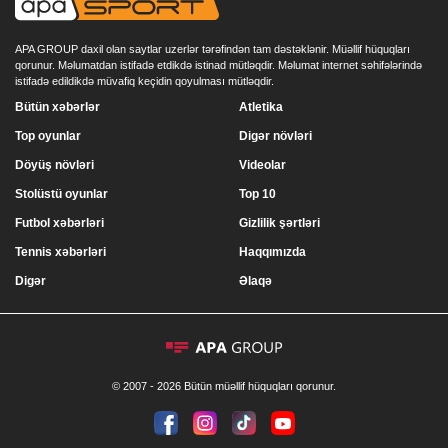
APA GROUP daxil olan saytlar uzerlər tərəfindən tam dəstəklənir. Müəllif hüquqları
qorunur. Məlumatdan istifadə etdikdə istinad mütləqdir. Məlumat internet səhifələrində
istifadə edildikdə müvafiq keçidin qoyulması mütləqdir.
Bütün xəbərlər
Atletika
Top oyunlar
Digər növləri
Döyüş növləri
Videolar
Stolüstü oyunlar
Top 10
Futbol xəbərləri
Gizlilik şərtləri
Tennis xəbərləri
Haqqımızda
Digər
Əlaqə
© 2007 - 2026 Bütün müəllif hüquqları qorunur.