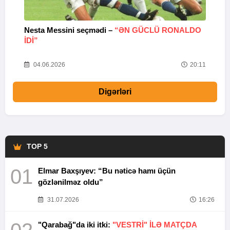
Nesta Messini seçmədi –
“ƏN GÜCLÜ RONALDO
“
IDI”
V
20
04.06.2026
20:11
Digərləri
TOP 5
01
Elmar Baxşıyev: “Bu nəticə hamı üçün
gözlənilməz oldu”
31.07.2026
16:26
"Qarabağ"da iki itki:
"VESTRİ" İLƏ MATÇDA