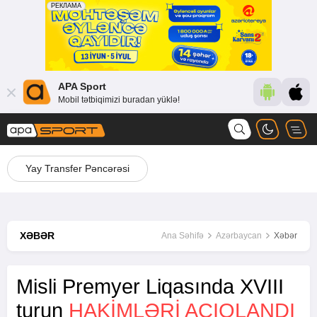
APA Sport
Mobil tətbiqimizi buradan yüklə!
Yay Transfer Pəncərəsi
XƏBƏR
Ana Səhifə
Azərbaycan
Xəbər
Misli Premyer Liqasında XVIII
turun
HAKIMLƏRI AÇIQLANDI