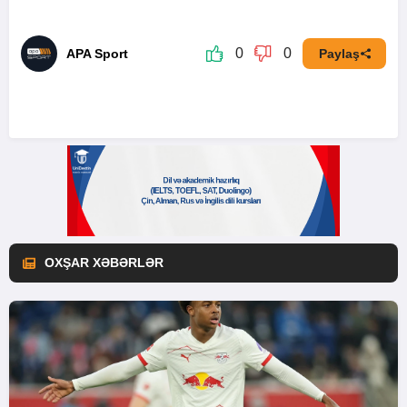
0
0
APA Sport
Paylaş
OXŞAR XƏBƏRLƏR