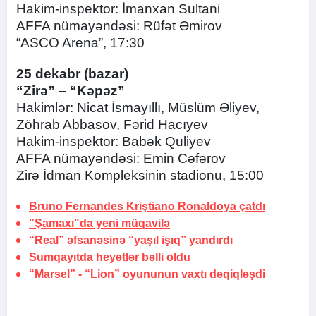
Hakim-inspektor: İmanxan Sultani
AFFA nümayəndəsi: Rüfət Əmirov
“ASCO Arena”, 17:30
25 dekabr (bazar)
“Zirə” – “Kəpəz”
Hakimlər: Nicat İsmayıllı, Müslüm Əliyev,
Zöhrab Abbasov, Fərid Hacıyev
Hakim-inspektor: Babək Quliyev
AFFA nümayəndəsi: Emin Cəfərov
Zirə İdman Kompleksinin stadionu, 15:00
Bruno Fernandes
Kriştiano Ronaldoya çatdı
"Şamaxı"da yeni müqavilə
“Real” əfsanəsinə “yaşıl işıq”
yandırdı
Sumqayıtda heyətlər bəlli oldu
“Marsel” - “Lion” oyununun
vaxtı dəqiqləşdi