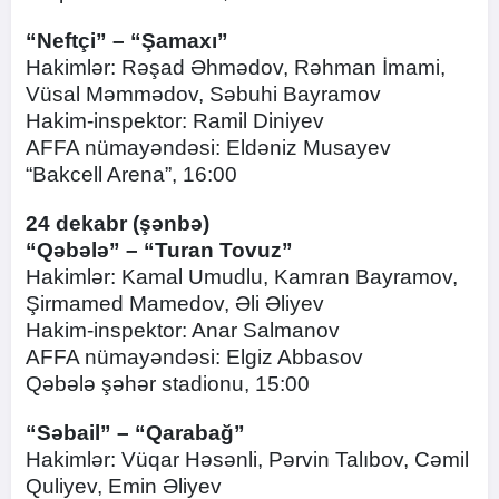
“Neftçi” – “Şamaxı”
Hakimlər: Rəşad Əhmədov, Rəhman İmami,
Vüsal Məmmədov, Səbuhi Bayramov
Hakim-inspektor: Ramil Diniyev
AFFA nümayəndəsi: Eldəniz Musayev
“Bakcell Arena”, 16:00
24 dekabr (şənbə)
“Qəbələ” – “Turan Tovuz”
Hakimlər: Kamal Umudlu, Kamran Bayramov,
Şirmamed Mamedov, Əli Əliyev
Hakim-inspektor: Anar Salmanov
AFFA nümayəndəsi: Elgiz Abbasov
Qəbələ şəhər stadionu, 15:00
“Səbail” – “Qarabağ”
Hakimlər: Vüqar Həsənli, Pərvin Talıbov, Cəmil
Quliyev, Emin Əliyev