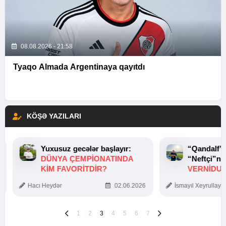
08.08.2026 - 21:58
Tyaqo Almada Argentinaya qayıtdı
KÖŞƏ YAZILARI
Yuxusuz gecələr başlayır:
“Qandalf”
DÜNYA ÇEMPIONATINDA
“Neftçi”ni
KIM FAVORITDIR?
VERNİDUB
TOXUNUŞ
Hacı Heydər
02.06.2026
İsmayıl Xeyrullaye
1
2
3
4
5
6
7