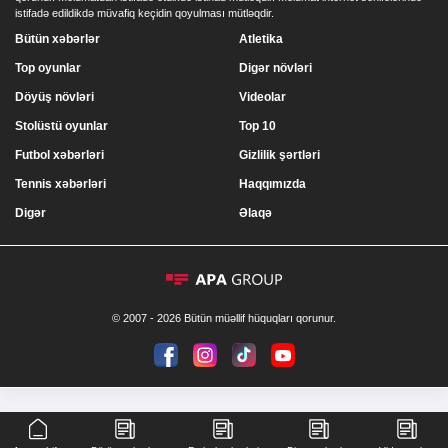
istifadə edildikdə müvafiq keçidin qoyulması mütləqdir.
Bütün xəbərlər
Atletika
Top oyunlar
Digər növləri
Döyüş növləri
Videolar
Stolüstü oyunlar
Top 10
Futbol xəbərləri
Gizlilik şərtləri
Tennis xəbərləri
Haqqımızda
Digər
Əlaqə
© 2007 - 2026 Bütün müəllif hüquqları qorunur.