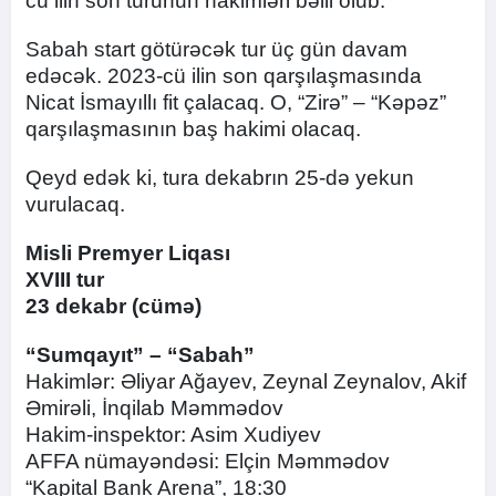
cü ilin son turunun hakimləri bəlli olub.
Sabah start götürəcək tur üç gün davam
edəcək. 2023-cü ilin son qarşılaşmasında
Nicat İsmayıllı fit çalacaq. O, “Zirə” – “Kəpəz”
qarşılaşmasının baş hakimi olacaq.
Qeyd edək ki, tura dekabrın 25-də yekun
vurulacaq.
Misli Premyer Liqası
XVIII tur
23 dekabr (cümə)
“Sumqayıt” – “Sabah”
Hakimlər: Əliyar Ağayev, Zeynal Zeynalov, Akif
Əmirəli, İnqilab Məmmədov
Hakim-inspektor: Asim Xudiyev
AFFA nümayəndəsi: Elçin Məmmədov
“Kapital Bank Arena”, 18:30