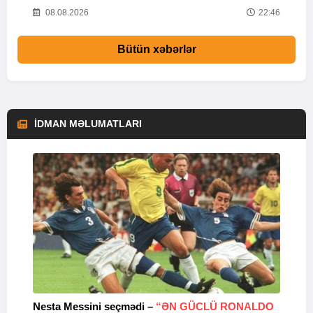
37
08.08.2026
22:46
Bütün xəbərlər
İDMAN MƏLUMATLARI
Nesta Messini seçmədi –
“ƏN GÜCLÜ RONALDO
“