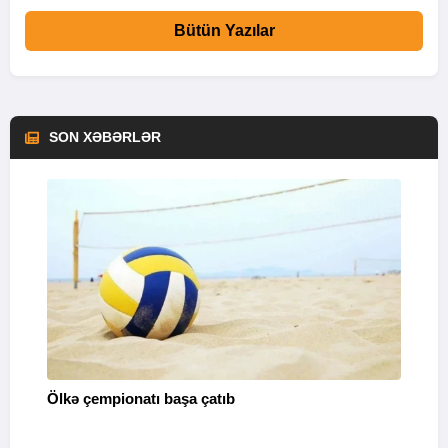
Bütün Yazılar
SON XƏBƏRLƏR
Ölkə çempionatı başa çatıb
T