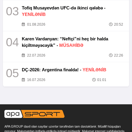
03
Tofiq Musayevdən UFC-də ikinci qələbə -
YENİLƏNİB
01.08.2026
20:52
04
Karen Vardanyan: “Neftçi”ni heç bir halda
kiçiltməyəcəyik” -
MÜSAHİBƏ
22.07.2026
22:26
05
DÇ-2026: Argentina finalda! -
YENİLƏNİB
16.07.2026
01:01
APA GROUP daxil olan saytlar uzerlər tərəfindən tam dəstəklənir. Müəllif hüquqları
qorunur. Məlumatdan istifadə etdikdə istinad mütləqdir. Məlumat internet səhifələrində