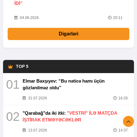
IDI”
V
20
04.06.2026
20:11
Digərləri
TOP 5
01
Elmar Baxşıyev: “Bu nəticə hamı üçün
gözlənilməz oldu”
31.07.2026
16:26
02
"Qarabağ"da iki itki:
"VESTRİ" İLƏ MATÇDA
İŞTİRAK ETMƏYƏCƏKLƏR
13.07.2026
14:37