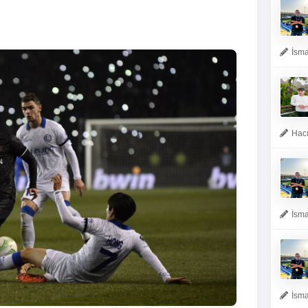
İsma
Hacı
İsma
İsma