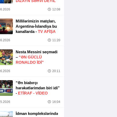
DIZAYN SƏHVI DEYIL
6.2026
12:08
Millilərimizin matçları,
Argentina-İslandiya bu
kanallarda -
TV AFİŞA
6.2026
11:20
Nesta Messini seçmədi
–
“ƏN GÜCLÜ
RONALDO IDI”
6.2026
20:11
“Ən biabırçı
hərəkətlərimdən biri idi”
-
ETIRAF -
VİDEO
5.2026
16:04
İdman komplekslərində