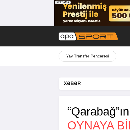
Yay Transfer Pəncərəsi
XƏBƏR
“Qarabağ”ın 
OYNAYA B