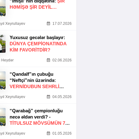
“İmişli”nin diqqətinə:
ŞIR
HƏMIŞƏ ŞIR DEYIL…
yıl Xeyrullayev
17.07.2026
Yuxusuz gecələr başlayır:
DÜNYA ÇEMPIONATINDA
KIM FAVORITDIR?
 Heydər
02.06.2026
“Qandalf”ın çubuğu
“Neftçi”nin üzərində:
VERNİDUBUN SEHRLİ
TOXUNUŞU
yıl Xeyrullayev
04.05.2026
“Qarabağ” çempionluğu
necə əldən verdi? -
TITULSUZ MÖVSÜMÜN 7
SƏBƏBI
yıl Xeyrullayev
01.05.2026