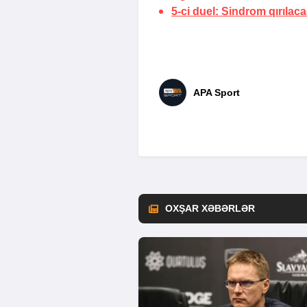
5-ci duel: Sindrom
qırılac
APA Sport
OXŞAR XƏBƏRLƏR