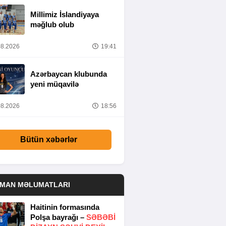
Millimiz İslandiyaya
məğlub olub
8.2026
19:41
Azərbaycan klubunda
yeni müqavilə
8.2026
18:56
Bütün xəbərlər
DMAN MƏLUMATLARI
Haitinin formasında
Polşa bayrağı –
SƏBƏBI