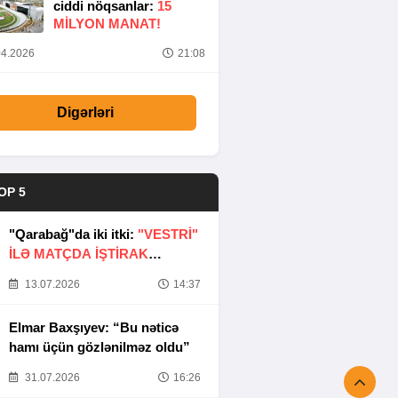
ciddi nöqsanlar:
15
MILYON MANAT!
4.2026
21:08
Digərləri
OP 5
"Qarabağ"da iki itki:
"VESTRİ"
İLƏ MATÇDA İŞTİRAK
ETMƏYƏCƏKLƏR
13.07.2026
14:37
Elmar Baxşıyev: “Bu nəticə
hamı üçün gözlənilməz oldu”
31.07.2026
16:26