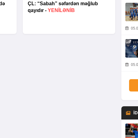
də
ÇL: “Sabah” səfərdən məğlub
qayıdır -
YENİLƏNİB
05.0
05.0
İ