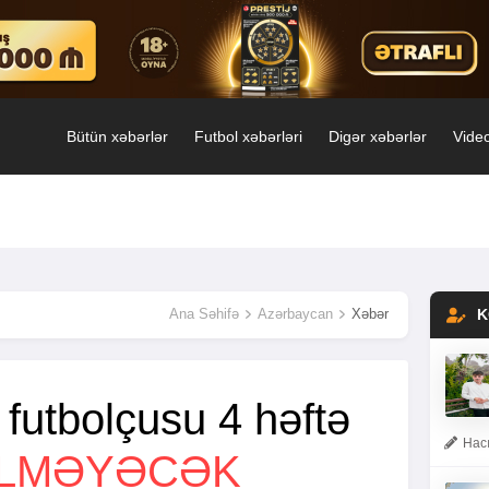
Bütün xəbərlər
Futbol xəbərləri
Digər xəbərlər
Video
Ana Səhifə
Azərbaycan
Xəbər
K
futbolçusu 4 həftə
Hacı
ILMƏYƏCƏK