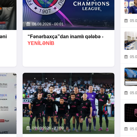
05.0
06.08.2026 - 00:01
əni
“Fənərbaxça”dan inamlı qələbə -
YENİLƏNİB
05.0
05.0
05.08.2026 - 23:09
05.0