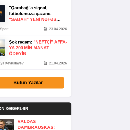
"Qarabağ"a siqnal,
futbolumuza qazanc:
"SABAH" YENI NƏFƏS
GƏTIRDI
Sport
23.04.2026
Şok rəqəm:
"NEFTÇI" AFFA-
YA 200 MIN MANAT
ÖDƏYIB
yıl Xeyrullayev
21.04.2026
Bütün Yazılar
ON XƏBƏRLƏR
VALDAS
DAMBRAUSKAS: