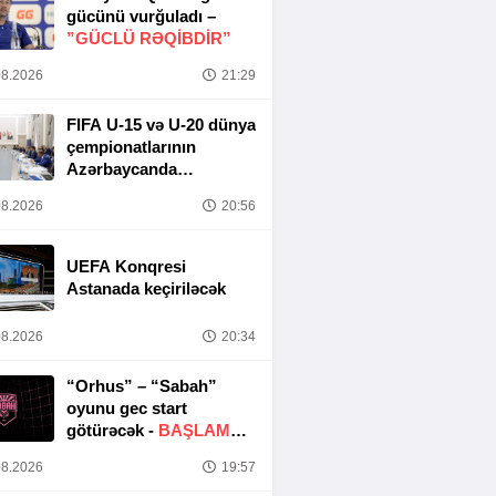
gücünü vurğuladı –
”GÜCLÜ RƏQİBDİR”
8.2026
21:29
FIFA U-15 və U-20 dünya
çempionatlarının
Azərbaycanda
keçirilməsi ilə bağlı
8.2026
20:56
Təşkilat Komitəsinin
iclası baş tutub
UEFA Konqresi
Astanada keçiriləcək
8.2026
20:34
“Orhus” – “Sabah”
oyunu gec start
götürəcək -
BAŞLAMA
SAATI DƏYIŞDIRILDI
8.2026
19:57