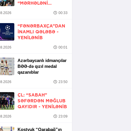
“MƏRHƏLƏNI
KEÇMƏK ŞANSIMIZ
8.2026
00:33
VAR”
“FƏNƏRBAXÇA”DAN
INAMLI QƏLƏBƏ -
YENİLƏNİB
8.2026
00:01
Azərbaycanlı idmançılar
BƏƏ-də qızıl medal
qazanıblar
8.2026
23:50
ÇL: “SABAH”
SƏFƏRDƏN MƏĞLUB
QAYIDIR -
YENİLƏNİB
8.2026
23:09
Kostyuk “Qarabağ”ın