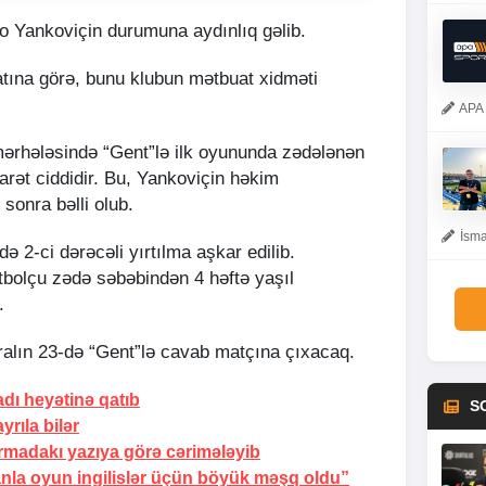
o Yankoviçin durumuna aydınlıq gəlib.
tına görə, bunu klubun mətbuat xidməti
APA 
mərhələsində “Gent”lə ilk oyununda zədələnən
arət ciddidir. Bu, Yankoviçin həkim
onra bəlli olub.
İsma
ə 2-ci dərəcəli yırtılma aşkar edilib.
tbolçu zədə səbəbindən 4 həftə yaşıl
.
ralın 23-də “Gent”lə cavab matçına çıxacaq.
adı heyətinə qatıb
S
rıla bilər
rmadakı yazıya görə cərimələyib
anla oyun
ingilislər üçün böyük məşq oldu”