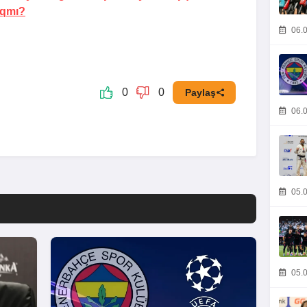
aqmı?
06.0
0
0
Paylaş
06.0
05.0
05.0