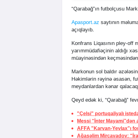
“Qarabağ”ın futbolçusu Mark
Apasport.az
saytının məluma
açıqlayıb.
Konfrans Liqasının pley-off 
yarımmüdafiəçinin aldığı xəs
müayinəsindən keçməsindən s
Markonun sol baldır əzələsind
Həkimlərin rəyinə əsasən, fu
meydanlardan kənar qalacaq
Qeyd edək ki, “Qarabağ” fev
"Çelsi" portuqaliyalı isted
Messi “İnter Mayami”dən ay
AFFA "Karvan-Yevlax"ı fo
Ağasəlim Mircavadov: “İr