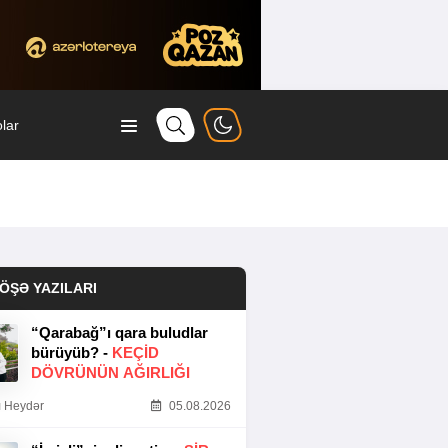
lar
ÖŞƏ YAZILARI
“Qarabağ”ı qara buludlar
bürüyüb? -
KEÇID
DÖVRÜNÜN AĞIRLIĞI
 Heydər
05.08.2026