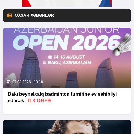
OXŞAR XƏBƏRLƏR
07.08.2026 - 10:18
Bakı beynəlxalq badminton turnirinə ev sahibliyi
edəcək -
İLK DƏFƏ