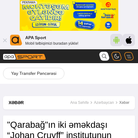
APA Sport
Mobil tətbiqimizi buradan yüklə!
Yay Transfer Pəncərəsi
XƏBƏR
Ana Səhifə
Azərbaycan
Xəbər
"Qarabağ"ın iki əməkdaşı
“Johan Cruyff” institutunun