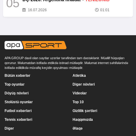
05
16.07.2026
01:01
APA GROUP daxil olan saytlar uzerlər tərəfindən tam dəstəklənir. Müəllif hüquqları
qorunur. Məlumatdan istifadə etdikdə istinad mütləqdir. Məlumat internet səhifələrində
istifadə edildikdə müvafiq keçidin qoyulması mütləqdir.
Bütün xəbərlər
Atletika
Top oyunlar
Digər növləri
Döyüş növləri
Videolar
Stolüstü oyunlar
Top 10
Futbol xəbərləri
Gizlilik şərtləri
Tennis xəbərləri
Haqqımızda
Digər
Əlaqə