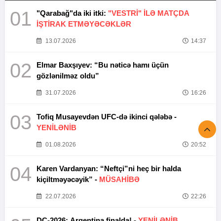
01
"Qarabağ"da iki itki:
"VESTRİ" İLƏ MATÇDA
İŞTİRAK ETMƏYƏCƏKLƏR
13.07.2026
14:37
02
Elmar Baxşıyev: “Bu nəticə hamı üçün
gözlənilməz oldu”
31.07.2026
16:26
03
Tofiq Musayevdən UFC-də ikinci qələbə -
YENİLƏNİB
01.08.2026
20:52
04
Karen Vardanyan: “Neftçi”ni heç bir halda
kiçiltməyəcəyik” -
MÜSAHİBƏ
22.07.2026
22:26
DÇ-2026: Argentina finalda! -
YENİLƏNİB