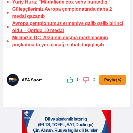
Yuriy Hura: "Müdafiədə çox səhv buraxdıq"
Güləşçilərimiz Avropa çempionatında daha 2
medal qazanıb
Avropa çempionumuz erməniyə qalib gəlib birinci
oldu –
Qoridə 10 medal
Millimizin DÇ-2026-nın seçmə mərhələsinin
püşkatmada yer alacağı səbət dəqiqləşib
0
0
APA Sport
Paylaş