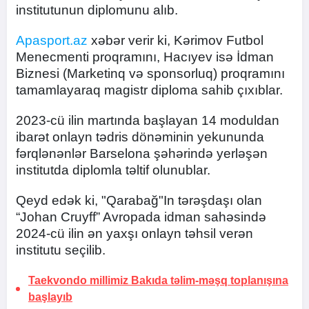
institutunun diplomunu alıb.
Apasport.az
xəbər verir ki, Kərimov Futbol
Menecmenti proqramını, Hacıyev isə İdman
Biznesi (Marketinq və sponsorluq) proqramını
tamamlayaraq magistr diploma sahib çıxıblar.
2023-cü ilin martında başlayan 14 moduldan
ibarət onlayn tədris dönəminin yekununda
fərqlənənlər Barselona şəhərində yerləşən
institutda diplomla təltif olunublar.
Qeyd edək ki, "Qarabağ"In tərəşdaşı olan
“Johan Cruyff” Avropada idman sahəsində
2024-cü ilin ən yaxşı onlayn təhsil verən
institutu seçilib.
Taekvondo millimiz Bakıda təlim-məşq toplanışına
başlayıb