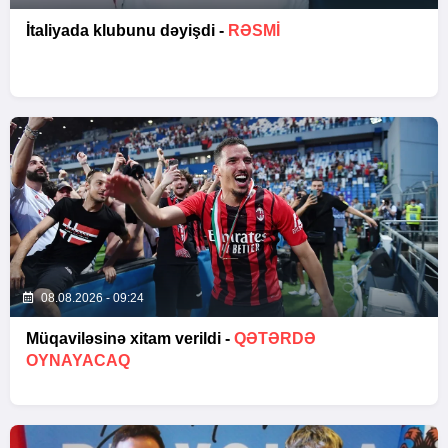
İtaliyada klubunu dəyişdi -
RƏSMİ
08.08.2026 - 09:24
Müqaviləsinə xitam verildi -
QƏTƏRDƏ
OYNAYACAQ