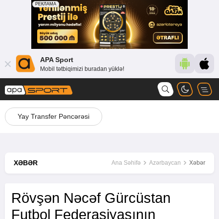
APA Sport
Mobil tətbiqimizi buradan yüklə!
Yay Transfer Pəncərəsi
XƏBƏR
Ana Səhifə
Azərbaycan
Xəbər
Rövşən Nəcəf Gürcüstan
Futbol Federasiyasının