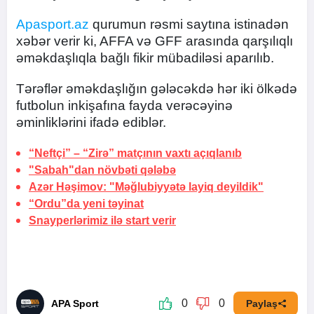
Apasport.az
qurumun rəsmi saytına istinadən
xəbər verir ki, AFFA və GFF arasında qarşılıqlı
əməkdaşlıqla bağlı fikir mübadiləsi aparılıb.
Tərəflər əməkdaşlığın gələcəkdə hər iki ölkədə
futbolun inkişafına fayda verəcəyinə
əminliklərini ifadə ediblər.
“Neftçi” – “Zirə” matçının vaxtı
açıqlanıb
"Sabah"dan növbəti
qələbə
Azər Həşimov: "Məğlubiyyətə layiq deyildik"
“Ordu”da yeni təyinat
Snayperlərimiz ilə start verir
0
0
APA Sport
Paylaş