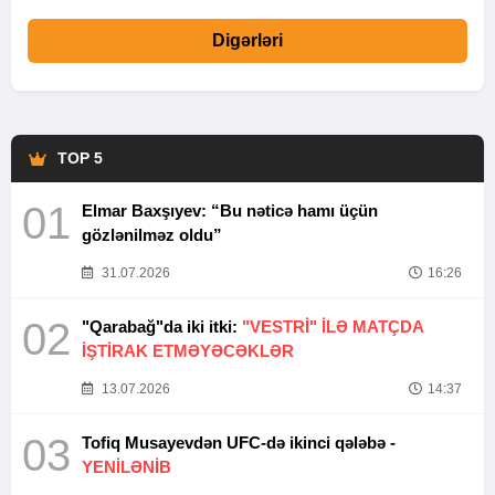
Digərləri
TOP 5
01
Elmar Baxşıyev: “Bu nəticə hamı üçün
gözlənilməz oldu”
31.07.2026
16:26
02
"Qarabağ"da iki itki:
"VESTRİ" İLƏ MATÇDA
İŞTİRAK ETMƏYƏCƏKLƏR
13.07.2026
14:37
03
Tofiq Musayevdən UFC-də ikinci qələbə -
YENİLƏNİB