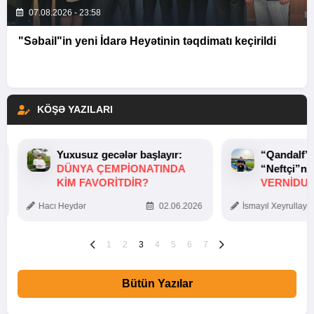
07.08.2026 - 23:58
"Səbail"in yeni İdarə Heyətinin təqdimatı keçirildi
KÖŞƏ YAZILARI
Yuxusuz gecələr başlayır:
“Qandalf”
DÜNYA ÇEMPIONATINDA
“Neftçi”ni
KIM FAVORITDIR?
VERNİDUB
TOXUNUŞ
Hacı Heydər
02.06.2026
İsmayıl Xeyrullaye
1
2
3
4
5
6
7
Bütün Yazılar