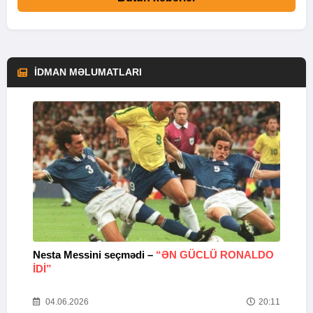
İDMAN MƏLUMATLARI
Nesta Messini seçmədi –
“ƏN GÜCLÜ RONALDO
“
IDI”
V
20
04.06.2026
20:11