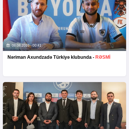
08.08.2026 - 00:41
Nəriman Axundzadə Türkiyə klubunda -
RƏSMİ