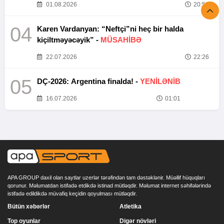
01.08.2026
20:52
04
Karen Vardanyan: “Neftçi”ni heç bir halda
kiçiltməyəcəyik” -
MÜSAHİBƏ
22.07.2026
22:26
05
DÇ-2026: Argentina finalda! -
YENİLƏNİB
16.07.2026
01:01
APA GROUP daxil olan saytlar uzerlər tərəfindən tam dəstəklənir. Müəllif hüquqları
qorunur. Məlumatdan istifadə etdikdə istinad mütləqdir. Məlumat internet səhifələrində
istifadə edildikdə müvafiq keçidin qoyulması mütləqdir.
Bütün xəbərlər
Atletika
Top oyunlar
Digər növləri