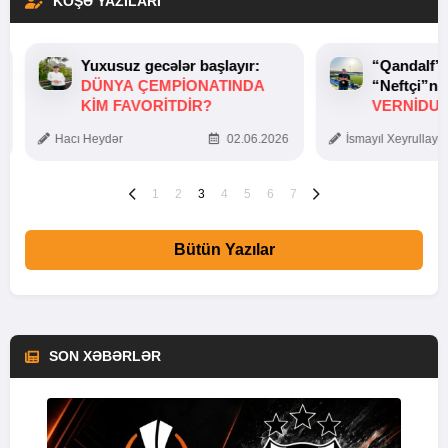
KÖŞƏ YAZILARI
Yuxusuz gecələr başlayır:
“Qandalf”
DÜNYA ÇEMPIONATINDA
“Neftçi”ni
KIM FAVORITDIR?
VERNİDUB
TOXUNUŞ
Hacı Heydər
02.06.2026
İsmayıl Xeyrullaye
1
2
3
4
5
6
7
Bütün Yazılar
SON XƏBƏRLƏR