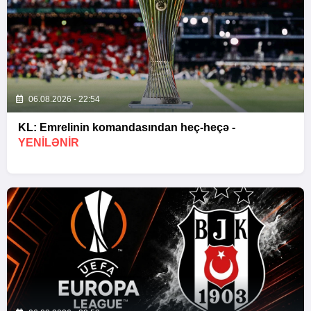
06.08.2026 - 22:54
KL: Emrelinin komandasından heç-heçə -
YENİLƏNİR