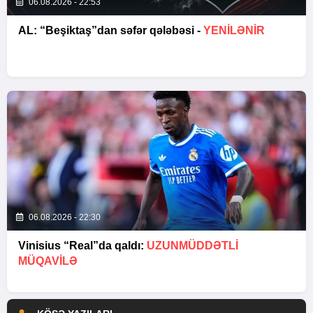
06.08.2026 - 22:53
AL: “Beşiktaş”dan səfər qələbəsi -
YENİLƏNİR
06.08.2026 - 22:30
Vinisius “Real”da qaldı:
UZUNMÜDDƏTLİ
MÜQAVİLƏ