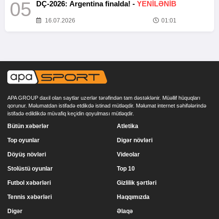
05
DÇ-2026: Argentina finalda! -
YENİLƏNİB
16.07.2026
01:01
APA GROUP daxil olan saytlar uzerlər tərəfindən tam dəstəklənir. Müəllif hüquqları
qorunur. Məlumatdan istifadə etdikdə istinad mütləqdir. Məlumat internet səhifələrində
istifadə edildikdə müvafiq keçidin qoyulması mütləqdir.
Bütün xəbərlər
Atletika
Top oyunlar
Digər növləri
Döyüş növləri
Videolar
Stolüstü oyunlar
Top 10
Futbol xəbərləri
Gizlilik şərtləri
Tennis xəbərləri
Haqqımızda
Digər
Əlaqə