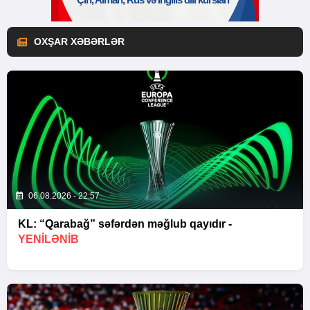
OXŞAR XƏBƏRLƏR
06.08.2026 - 22:57
KL: “Qarabağ” səfərdən məğlub qayıdır -
YENİLƏNİB