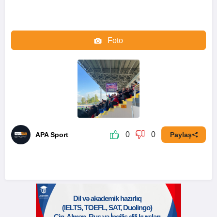
Foto
Video
0
0
APA Sport
Paylaş