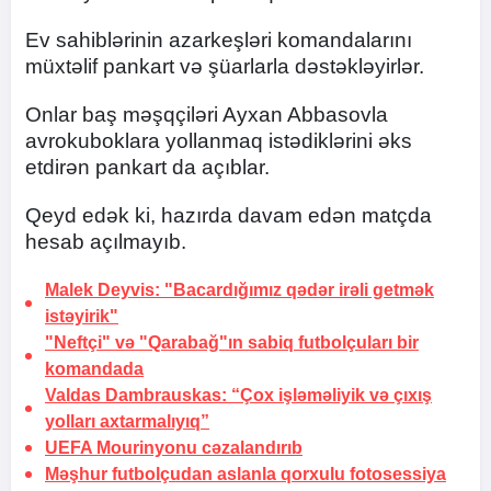
Ev sahiblərinin azarkeşləri komandalarını
müxtəlif pankart və şüarlarla dəstəkləyirlər.
Onlar baş məşqçiləri Ayxan Abbasovla
avrokuboklara yollanmaq istədiklərini əks
etdirən pankart da açıblar.
Qeyd edək ki, hazırda davam edən matçda
hesab açılmayıb.
Malek Deyvis: "Bacardığımız qədər irəli getmək
istəyirik"
"Neftçi" və "Qarabağ"ın sabiq futbolçuları bir
komandada
Valdas Dambrauskas: “Çox işləməliyik və çıxış
yolları axtarmalıyıq”
UEFA Mourinyonu
cəzalandırıb
Məşhur futbolçudan aslanla
qorxulu fotosessiya