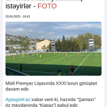
istəyirlər -
FOTO
20.04.2025 - 16:41
Misli Premyer Liqasında XXXI turun görüşləri
davam edir.
Apasport.az
xəbər verir ki, hazırda “Şamaxı”
öz meydanında “Kəpəz”i qəbul edir.