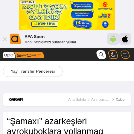
APA Sport
Mobil tətbiqimizi buradan yüklə!
Yay Transfer Pəncərəsi
XƏBƏR
Ana Səhifə
Azərbaycan
Xəbər
“Şamaxı” azarkeşləri
avrokuboklara yollanmaq