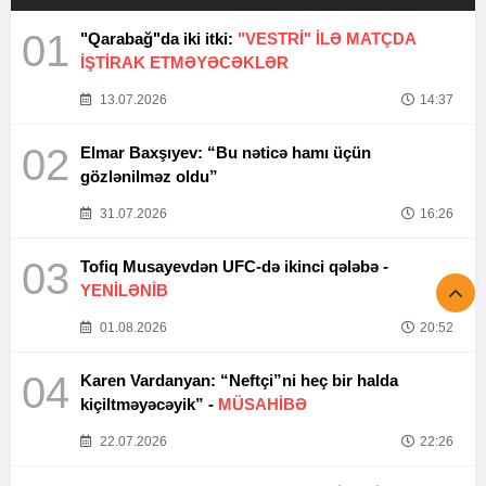
01
"Qarabağ"da iki itki:
"VESTRİ" İLƏ MATÇDA
İŞTİRAK ETMƏYƏCƏKLƏR
13.07.2026
14:37
02
Elmar Baxşıyev: “Bu nəticə hamı üçün
gözlənilməz oldu”
31.07.2026
16:26
03
Tofiq Musayevdən UFC-də ikinci qələbə -
YENİLƏNİB
01.08.2026
20:52
04
Karen Vardanyan: “Neftçi”ni heç bir halda
kiçiltməyəcəyik” -
MÜSAHİBƏ
22.07.2026
22:26