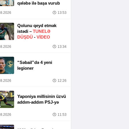
qələbə ilə başa vurub
8.2026
13:53
Qolunu qeyd etmək
istədi –
TUNELƏ
DÜŞDÜ
-
VİDEO
8.2026
13:34
“Səbail”də 4 yeni
legioner
8.2026
12:26
Yaponiya millisinin üzvü
addım-addım PSJ-yə
8.2026
11:53