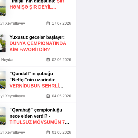
“İmişli”nin diqqətinə:
ŞIR
HƏMIŞƏ ŞIR DEYIL…
yıl Xeyrullayev
17.07.2026
Yuxusuz gecələr başlayır:
DÜNYA ÇEMPIONATINDA
KIM FAVORITDIR?
 Heydər
02.06.2026
“Qandalf”ın çubuğu
“Neftçi”nin üzərində:
VERNİDUBUN SEHRLİ
TOXUNUŞU
yıl Xeyrullayev
04.05.2026
“Qarabağ” çempionluğu
necə əldən verdi? -
TITULSUZ MÖVSÜMÜN 7
SƏBƏBI
yıl Xeyrullayev
01.05.2026