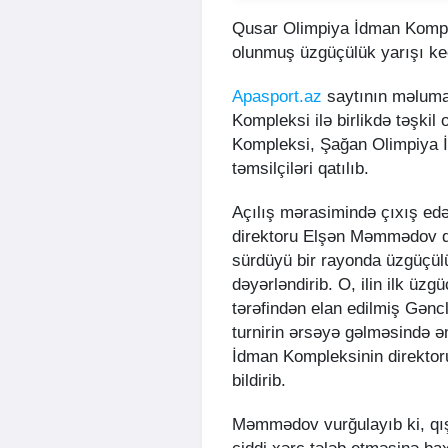
Qusar Olimpiya İdman Kompl
olunmuş üzgüçülük yarışı keç
Apasport.az
saytının məluma
Kompleksi ilə birlikdə təşki
Kompleksi, Şağan Olimpiya İ
təmsilçiləri qatılıb.
Açılış mərasimində çıxış e
direktoru Elşən Məmmədov qı
sürdüyü bir rayonda üzgüçülü
dəyərləndirib. O, ilin ilk üz
tərəfindən elan edilmiş Gəncl
turnirin ərsəyə gəlməsində 
İdman Kompleksinin direkt
bildirib.
Məmmədov vurğulayıb ki, qı