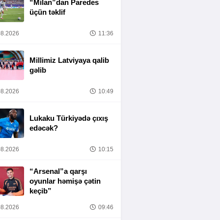
“Milan”dan Paredes
üçün təklif
8.2026
11:36
Millimiz Latviyaya qalib
gəlib
8.2026
10:49
Lukaku Türkiyədə çıxış
edəcək?
8.2026
10:15
“Arsenal”a qarşı
oyunlar həmişə çətin
keçib”
8.2026
09:46