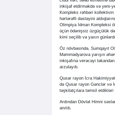
ciddi xərc tələb etməsinə 
inkişaf etdirməkdə və yeni-ye
Kompleks rəhbəri kollektivin 
hərtərəfli dəstəyini aldıqlar
Olimpiya İdman Kompleksi ölk
üçün ödənişsiz üzgüçülük dər
kimi seçilib və yaxın günlərd
Öz növbəsində, Sumqayıt Ol
Məmmədyarova yarışın əhəmi
inkişafına verəcəyi təkandan d
arzulayıb.
Qusar rayon İcra Hakimiyyət
də Qusar rayon Gənclər və İ
təşkilatçılara təmsil etdiklə
Ardından Dövlət Himni səsləndi
anılıb.