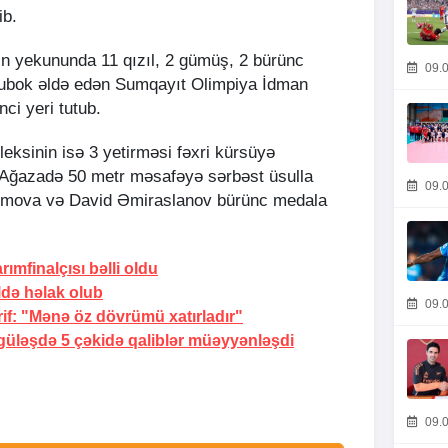
ib.
in yekununda 11 qızıl, 2 gümüş, 2 bürünc
09.0
kubok əldə edən Sumqayıt Olimpiya İdman
ci yeri tutub.
ksinin isə 3 yetirməsi fəxri kürsüyə
 Ağazadə 50 metr məsafəyə sərbəst üsulla
09.0
mova və David Əmiraslanov bürünc medala
mfinalçısı bəlli oldu
ldə həlak olub
09.0
if:
"Mənə öz dövrümü xatırladır"
güləşdə 5 çəkidə qaliblər müəyyənləşdi
09.0