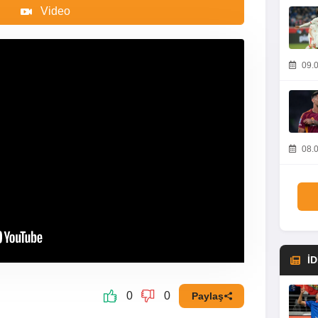
Video
09.0
08.0
İ
0
0
Paylaş