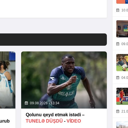
10.0
09.0
04.0
09.08.2026 - 13:34
21.0
Qolunu qeyd etmək istədi –
vurub
TUNELƏ DÜŞDÜ
-
VİDEO