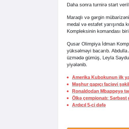
Daha sonra turnirə start veril
Maraqlı və gərgin mübarizən
medal və estafet yarışında 
Kompleksinin komandası birin
Qusar Olimpiya İdman Komple
yüksəlməyi bacarıb. Abdulla
üzmədə gümüş, Leyla Saydu
yiyələnib.
Amerika Kubokunun ilk yarı
Məşhur qapıçı faciəvi şəki
Ronaldodan Mbappeyə tər
Ölkə çempionatı: Sərbəst 
Ardıcıl
5-ci dəfə