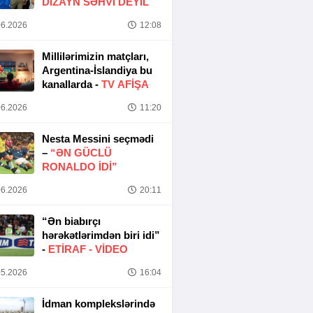
DIZAYN SƏHVI DEYIL
6.2026
12:08
Millilərimizin matçları,
Argentina-İslandiya bu
kanallarda -
TV AFİŞA
6.2026
11:20
Nesta Messini seçmədi
–
“ƏN GÜCLÜ
RONALDO IDI”
6.2026
20:11
“Ən biabırçı
hərəkətlərimdən biri idi”
-
ETIRAF -
VİDEO
5.2026
16:04
İdman komplekslərində