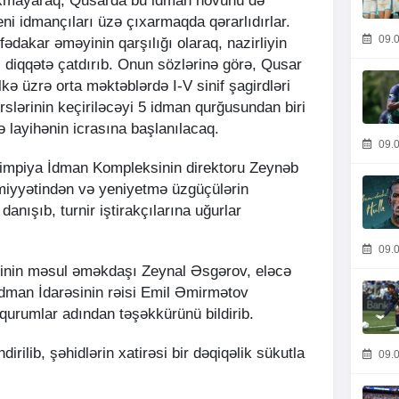
baxmayaraq, Qusarda bu idman növünü də
ni idmançıları üzə çıxarmaqda qərarlıdırlar.
09.0
fədakar əməyinin qarşılığı olaraq, nazirliyin
ını diqqətə çatdırıb. Onun sözlərinə görə, Qusar
ə üzrə orta məktəblərdə I-V sinif şagirdləri
slərinin keçiriləcəyi 5 idman qurğusundan biri
ə layihənin icrasına başlanılacaq.
09.0
impiya İdman Kompleksinin direktoru Zeynəb
yyətindən və yeniyetmə üzgüçülərin
anışıb, turnir iştirakçılarına uğurlar
09.0
inin məsul əməkdaşı Zeynal Əsgərov, eləcə
dman İdarəsinin rəisi Emil Əmirmətov
ri qurumlar adından təşəkkürünü bildirib.
rilib, şəhidlərin xatirəsi bir dəqiqəlik sükutla
09.0