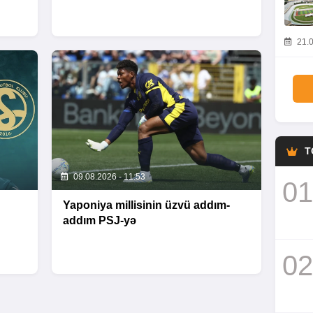
21.0
T
09.08.2026 - 11:53
01
Yaponiya millisinin üzvü addım-
addım PSJ-yə
02