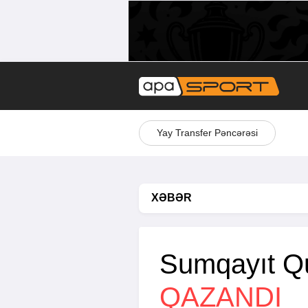
Yay Transfer Pəncərəsi
XƏBƏR
Sumqayıt Q
QAZANDI