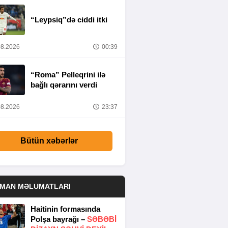
“Leypsiq”də ciddi itki
8.2026
00:39
“Roma” Pelleqrini ilə
bağlı qərarını verdi
8.2026
23:37
Bütün xəbərlər
DMAN MƏLUMATLARI
Haitinin formasında
Polşa bayrağı –
SƏBƏBI