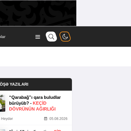
lar
ÖŞƏ YAZILARI
“Qarabağ”ı qara buludlar
bürüyüb? -
KEÇID
DÖVRÜNÜN AĞIRLIĞI
 Heydər
05.08.2026