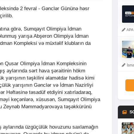
eksində 2 fevral - Gənclər Gününə həsr
irilib.
tına görə, Sumqayıt Olimpiya İdman
APA 
l olunmuş yarışa Abşeron Olimpiya İdman
dman Kompleksi və müxtəlif klubların da
dən Qusar Olimpiya İdman Kompleksinin
İsma
ş aylarında sərt hava şəraitinin hökm
k yarışının təşkilini əlamətdar hadisə kimi
güçülük yarışının Gənclər və İdman Nazirliyi
ər Həftəsinə təsadüf etdiyini xatırladaraq,
əməyi keçənlərə, xüsusən, Sumqayıt Olimpiya
oru Zeynəb Məmmədyarovaya təşəkkürünü
S
ş aylarında üzgüçülük hovuzunu saxlamağın