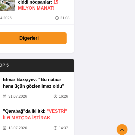
ciddi nöqsanlar:
15
MILYON MANAT!
4.2026
21:08
Digərləri
OP 5
Elmar Baxşıyev: “Bu nəticə
hamı üçün gözlənilməz oldu”
31.07.2026
16:26
"Qarabağ"da iki itki:
"VESTRİ"
İLƏ MATÇDA İŞTİRAK
ETMƏYƏCƏKLƏR
13.07.2026
14:37