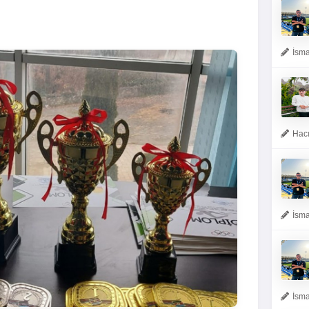
İsma
Hacı
İsma
İsma