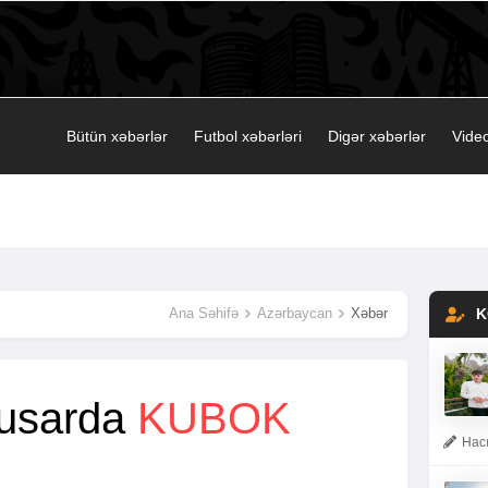
Bütün xəbərlər
Futbol xəbərləri
Digər xəbərlər
Video
Ana Səhifə
Azərbaycan
Xəbər
K
usarda
KUBOK
Hacı