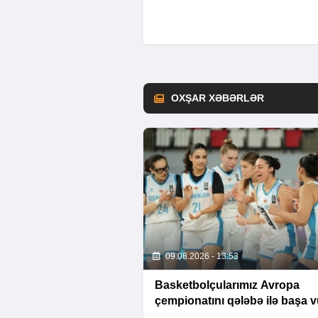
OXŞAR XƏBƏRLƏR
09.08.2026 - 13:53
Basketbolçularımız Avropa
çempionatını qələbə ilə başa 