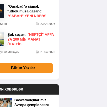
"Qarabağ"a siqnal,
futbolumuza qazanc:
"SABAH" YENI NƏFƏS
GƏTIRDI
Sport
23.04.2026
Şok rəqəm:
"NEFTÇI" AFFA-
YA 200 MIN MANAT
ÖDƏYIB
yıl Xeyrullayev
21.04.2026
Bütün Yazılar
ON XƏBƏRLƏR
Basketbolçularımız
Avropa çempionatını