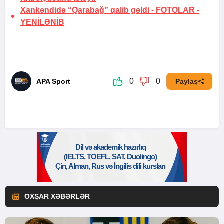
Xankəndidə “Qarabağ” qalib gəldi -
FOTOLAR
-
YENİLƏNİB
0
0
APA Sport
Paylaş
OXŞAR XƏBƏRLƏR