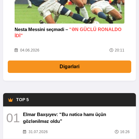
Nesta Messini seçmədi –
“ƏN GÜCLÜ RONALDO
“
IDI”
V
20
04.06.2026
20:11
Digərləri
TOP 5
01
Elmar Baxşıyev: “Bu nəticə hamı üçün
gözlənilməz oldu”
31.07.2026
16:26