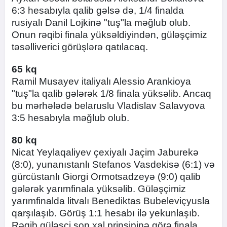
6:3 hesabıyla qalib gəlsə də, 1/4 finalda
rusiyalı Danil Lojkinə "tuş"la məğlub olub.
Onun rəqibi finala yüksəldiyindən, güləşçimiz
təsəlliverici görüşlərə qatılacaq.
65 kq
Ramil Musayev italiyalı Alessio Arankioya
"tuş"la qalib gələrək 1/8 finala yüksəlib. Ancaq
bu mərhələdə belaruslu Vladislav Salavyova
3:5 hesabıyla məğlub olub.
80 kq
Nicat Yeylaqaliyev çexiyalı Jaçim Jaburekə
(8:0), yunanıstanlı Stefanos Vasdekisə (6:1) və
gürcüstanlı Giorgi Ormotsadzeyə (9:0) qalib
gələrək yarımfinala yüksəlib. Güləşçimiz
yarımfinalda litvalı Benediktas Bubeleviçyusla
qarşılaşıb. Görüş 1:1 hesabı ilə yekunlaşıb.
Rəqib güləşçi son xal prinsipinə görə finala