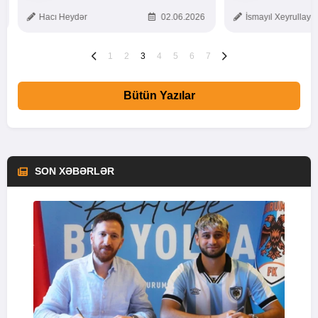
TOXUNUŞ
Hacı Heydər
02.06.2026
İsmayıl Xeyrullaye
1
2
3
4
5
6
7
Bütün Yazılar
SON XƏBƏRLƏR