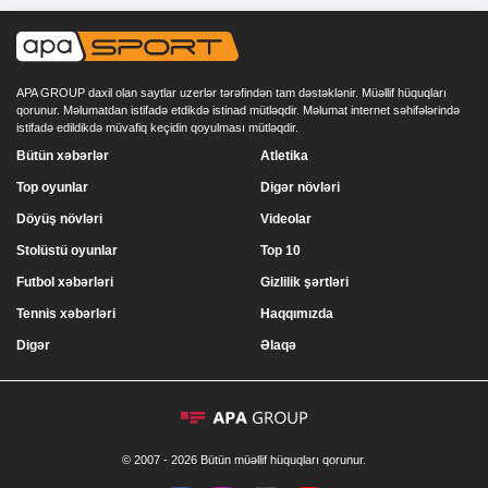
APA GROUP daxil olan saytlar uzerlər tərəfindən tam dəstəklənir. Müəllif hüquqları
qorunur. Məlumatdan istifadə etdikdə istinad mütləqdir. Məlumat internet səhifələrində
istifadə edildikdə müvafiq keçidin qoyulması mütləqdir.
Bütün xəbərlər
Atletika
Top oyunlar
Digər növləri
Döyüş növləri
Videolar
Stolüstü oyunlar
Top 10
Futbol xəbərləri
Gizlilik şərtləri
Tennis xəbərləri
Haqqımızda
Digər
Əlaqə
© 2007 - 2026 Bütün müəllif hüquqları qorunur.