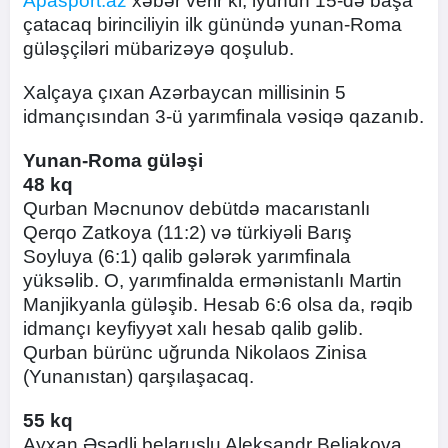
Apasport.az
xəbər verir ki, iyunun 15-də başa
çatacaq birinciliyin ilk günündə yunan-Roma
güləşçiləri mübarizəyə qoşulub.
Xalçaya çıxan Azərbaycan millisinin 5
idmançısından 3-ü yarımfinala vəsiqə qazanıb.
Yunan-Roma güləşi
48 kq
Qurban Məcnunov debütdə macarıstanlı
Qerqo Zatkoya (11:2) və türkiyəli Barış
Soyluya (6:1) qalib gələrək yarımfinala
yüksəlib. O, yarımfinalda ermənistanlı Martin
Manjikyanla güləşib. Hesab 6:6 olsa da, rəqib
idmançı keyfiyyət xalı hesab qalib gəlib.
Qurban bürünc uğrunda Nikolaos Zinisa
(Yunanıstan) qarşılaşacaq.
55 kq
Ayxan Əsədli belaruslu Aleksandr Beliakova