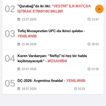
02
"Qarabağ"da iki itki:
"VESTRİ" İLƏ MATÇDA
İŞTİRAK ETMƏYƏCƏKLƏR
13.07.2026
14:37
03
Tofiq Musayevdən UFC-də ikinci qələbə -
YENİLƏNİB
01.08.2026
20:52
04
Karen Vardanyan: “Neftçi”ni heç bir halda
kiçiltməyəcəyik” -
MÜSAHİBƏ
22.07.2026
22:26
05
DÇ-2026: Argentina finalda! -
YENİLƏNİB
16.07.2026
01:01