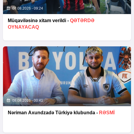
08.08.2026 - 09:24
Müqaviləsinə xitam verildi -
QƏTƏRDƏ
OYNAYACAQ
08.08.2026 - 00:41
Nəriman Axundzadə Türkiyə klubunda -
RƏSMİ