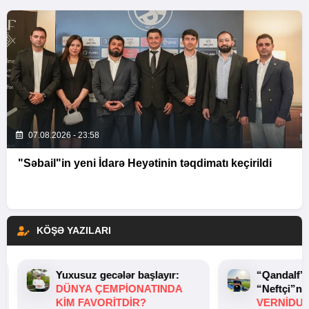
07.08.2026 - 23:58
"Səbail"in yeni İdarə Heyətinin təqdimatı keçirildi
KÖŞƏ YAZILARI
Yuxusuz gecələr başlayır:
“Qandalf”
DÜNYA ÇEMPIONATINDA
“Neftçi”ni
KIM FAVORITDIR?
VERNİDUB