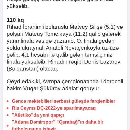
yüksəlib.
110 kq
Rihad İbrahimli belaruslu Matvey Silişə (5:1) və
polşalı Mateuş Tomelkaya (11:2) qalib gələrək
yarımfinala vəsiqə qazanıb. O, finala gedən
yolda ukraynalı Anatoli Novaçenkoyla üz-üzə
gəlib. 4:1 hesabı ilə qalib gələn təmsilçimiz
finala yüksələib. Rihadın rəqibi Denis Lazarov
(Bolqarıstan) olacaq.
Qeyd edək ki, Avropa çempionatında I dərəcəli
hakim Vüqar Şükürov ədaləti qoruyur.
Gəncə məktəbliləri sərbəst güləşdə fərqləniblər
Ris Ceyms DÇ-2022-yə
aparılmayacaq
"Atletiko"da
yeni qapıçı
"Adana Dəmirspor" “Qarabağ”ın daha bir
futbolçusunu
istəyir