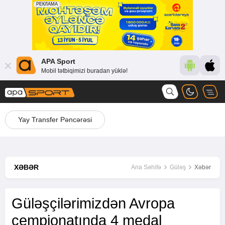
APA Sport
Mobil tətbiqimizi buradan yüklə!
Yay Transfer Pəncərəsi
XƏBƏR
Ana Səhifə
Güləş
Xəbər
Güləşçilərimizdən Avropa
çempionatında 4 medal