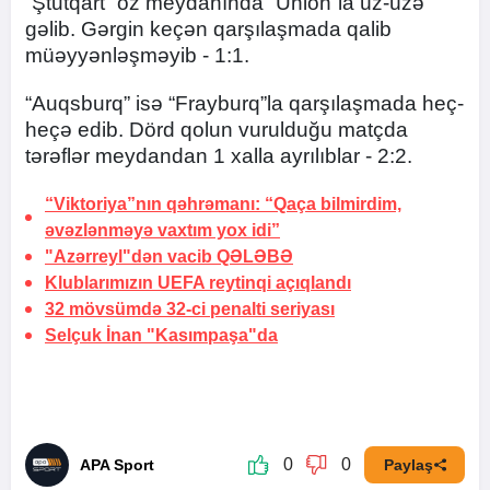
“Ştutqart” öz meydanında “Union”la üz-üzə
gəlib. Gərgin keçən qarşılaşmada qalib
müəyyənləşməyib - 1:1.
“Auqsburq” isə “Frayburq”la qarşılaşmada heç-
heçə edib. Dörd qolun vurulduğu matçda
tərəflər meydandan 1 xalla ayrılıblar - 2:2.
“Viktoriya”nın qəhrəmanı: “Qaça bilmirdim,
əvəzlənməyə
vaxtım yox idi”
"Azərreyl"dən vacib
QƏLƏBƏ
Klublarımızın UEFA reytinqi
açıqlandı
32 mövsümdə
32-ci penalti seriyası
Selçuk İnan
"Kasımpaşa"da
0
0
APA Sport
Paylaş