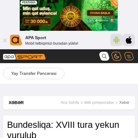
APA Sport
Mobil tətbiqimizi buradan yüklə!
Yay Transfer Pəncərəsi
XƏBƏR
Ana Səhifə
Milli çempionatlar
Xəbər
Bundesliqa: XVIII tura yekun
vurulub