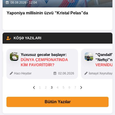
08.08.2026 - 12:04
Yaponiya millisinin üzvü “Kristal Pelas”da
KÖŞƏ YAZILARI
Yuxusuz gecələr başlayır:
“Qandalf”
DÜNYA ÇEMPIONATINDA
“Neftçi”ni
KIM FAVORITDIR?
VERNİDUB
TOXUNUŞ
Hacı Heydər
02.06.2026
İsmayıl Xeyrullaye
1
2
3
4
5
6
7
Bütün Yazılar