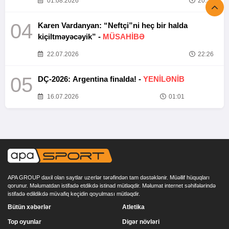
01.08.2026
20:52
04
Karen Vardanyan: “Neftçi”ni heç bir halda
kiçiltməyəcəyik” -
MÜSAHİBƏ
22.07.2026
22:26
05
DÇ-2026: Argentina finalda! -
YENİLƏNİB
16.07.2026
01:01
APA GROUP daxil olan saytlar uzerlər tərəfindən tam dəstəklənir. Müəllif hüquqları
qorunur. Məlumatdan istifadə etdikdə istinad mütləqdir. Məlumat internet səhifələrində
istifadə edildikdə müvafiq keçidin qoyulması mütləqdir.
Bütün xəbərlər
Atletika
Top oyunlar
Digər növləri