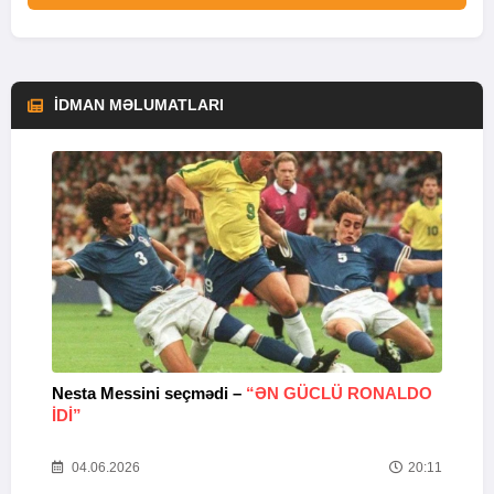
İDMAN MƏLUMATLARI
Nesta Messini seçmədi –
“ƏN GÜCLÜ RONALDO
“
IDI”
V
20
04.06.2026
20:11