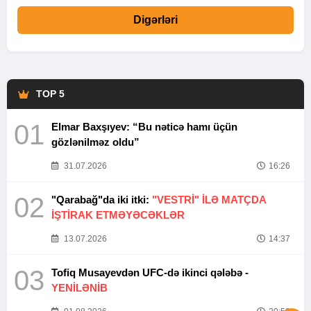
Digərləri
TOP 5
01
Elmar Baxşıyev: “Bu nəticə hamı üçün
gözlənilməz oldu”
31.07.2026
16:26
02
"Qarabağ"da iki itki:
"VESTRİ" İLƏ MATÇDA
İŞTİRAK ETMƏYƏCƏKLƏR
13.07.2026
14:37
03
Tofiq Musayevdən UFC-də ikinci qələbə -
YENİLƏNİB