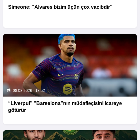
Simeone: “Alvares bizim üçün çox vacibdir”
08.08.2026 - 13:52
“Liverpul” “Barselona”nın müdafiəçisini icarəyə
götürür