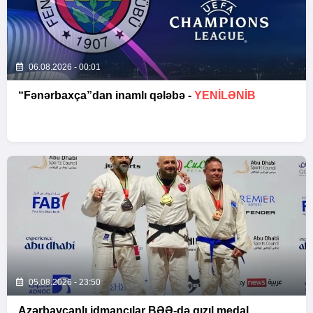
06.08.2026 - 00:01
“Fənərbaxça”dan inamlı qələbə -
YENİLƏNİB
05.08.2026 - 23:50
Azərbaycanlı idmançılar BƏƏ-də qızıl medal