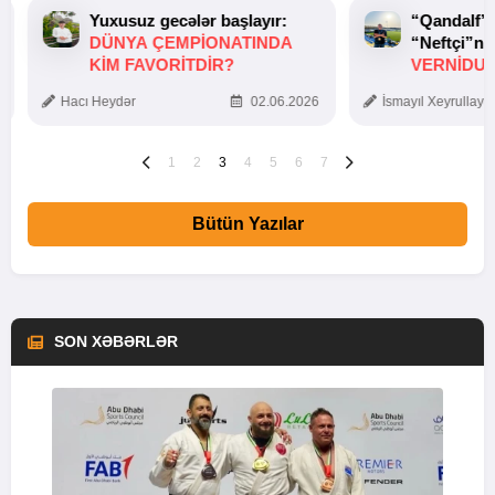
Yuxusuz gecələr başlayır:
“Qandalf”
DÜNYA ÇEMPIONATINDA
“Neftçi”ni
KIM FAVORITDIR?
VERNİDUB
TOXUNUŞ
Hacı Heydər
02.06.2026
İsmayıl Xeyrullaye
1
2
3
4
5
6
7
Bütün Yazılar
SON XƏBƏRLƏR