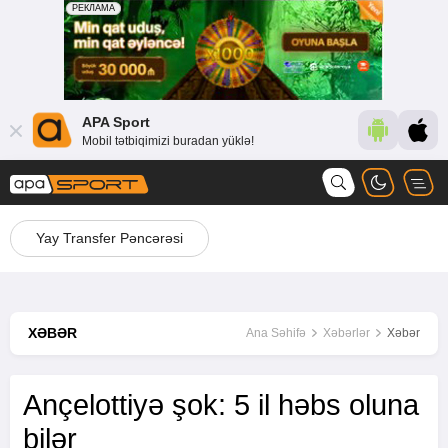
APA Sport
Mobil tətbiqimizi buradan yüklə!
Yay Transfer Pəncərəsi
XƏBƏR
Ana Səhifə
Xəbərlər
Xəbər
Ançelottiyə şok: 5 il həbs oluna
bilər