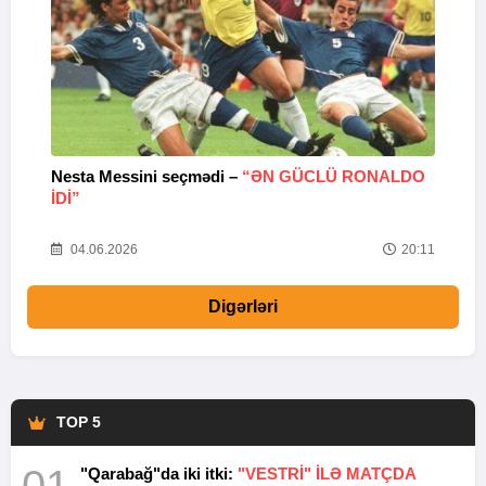
Nesta Messini seçmədi –
“ƏN GÜCLÜ RONALDO
“
IDI”
V
20
04.06.2026
20:11
Digərləri
TOP 5
"Qarabağ"da iki itki:
"VESTRİ" İLƏ MATÇDA