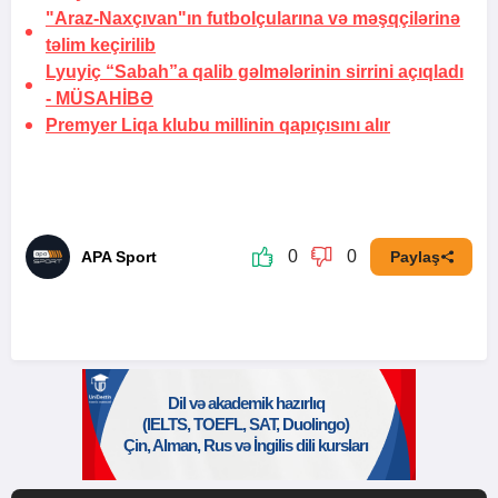
"Araz-Naxçıvan"ın futbolçularına və məşqçilərinə
təlim keçirilib
Lyuyiç “Sabah”a qalib gəlmələrinin sirrini açıqladı
-
MÜSAHİBƏ
Premyer Liqa klubu
millinin qapıçısını alır
0
0
APA Sport
Paylaş