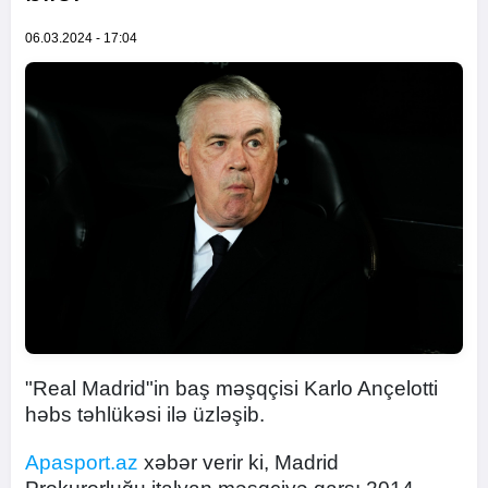
06.03.2024 - 17:04
"Real Madrid"in baş məşqçisi Karlo Ançelotti
həbs təhlükəsi ilə üzləşib.
Apasport.az
xəbər verir ki, Madrid