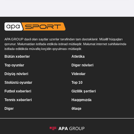
APA GROUP daxil olan saytlar uzerlər tərəfindən tam dəstəklənir. Müəllif hüquqları
qorunur. Məlumatdan istifadə etdikdə istinad mütləqdir. Məlumat internet səhifələrində
istifadə edildikdə müvafiq keçidin qoyulması mütləqdir.
Bütün xəbərlər
Atletika
Top oyunlar
Digər növləri
Döyüş növləri
Videolar
Stolüstü oyunlar
Top 10
Futbol xəbərləri
Gizlilik şərtləri
Tennis xəbərləri
Haqqımızda
Digər
Əlaqə