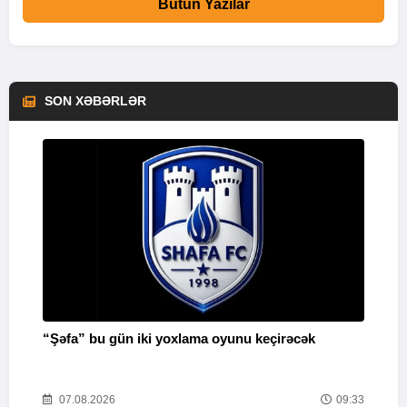
Bütün Yazılar
SON XƏBƏRLƏR
“Şəfa” bu gün iki yoxlama oyunu keçirəcək
F
51
07.08.2026
09:33