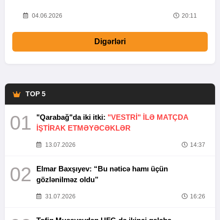
20
04.06.2026
20:11
Digərləri
TOP 5
01
"Qarabağ"da iki itki:
"VESTRİ" İLƏ MATÇDA
İŞTİRAK ETMƏYƏCƏKLƏR
13.07.2026
14:37
02
Elmar Baxşıyev: “Bu nəticə hamı üçün
gözlənilməz oldu”
31.07.2026
16:26