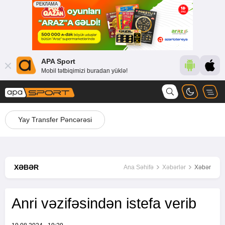
APA Sport
Mobil tətbiqimizi buradan yüklə!
Yay Transfer Pəncərəsi
XƏBƏR
Ana Səhifə
Xəbərlər
Xəbər
Anri vəzifəsindən istefa verib