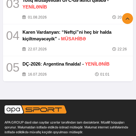
03
Tofiq Musayevdən UFC-də ikinci qələbə -
YENİLƏNİB
01.08.2026
20:52
04
Karen Vardanyan: “Neftçi”ni heç bir halda
kiçiltməyəcəyik” -
MÜSAHİBƏ
22.07.2026
22:26
05
DÇ-2026: Argentina finalda! -
YENİLƏNİB
16.07.2026
01:01
APA GROUP daxil olan saytlar uzerlər tərəfindən tam dəstəklənir. Müəllif hüquqları
qorunur. Məlumatdan istifadə etdikdə istinad mütləqdir. Məlumat internet səhifələrində
istifadə edildikdə müvafiq keçidin qoyulması mütləqdir.