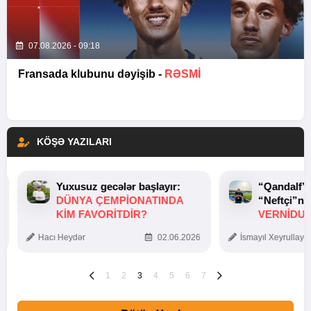
07.08.2026 - 09:18
Fransada klubunu dəyişib -
RƏSMİ
KÖŞƏ YAZILARI
Yuxusuz gecələr başlayır:
“Qandalf”
DÜNYA ÇEMPIONATINDA
“Neftçi”ni
KIM FAVORITDIR?
VERNİDUB
TOXUNUŞ
Hacı Heydər
02.06.2026
İsmayıl Xeyrullaye
1
2
3
4
5
6
7