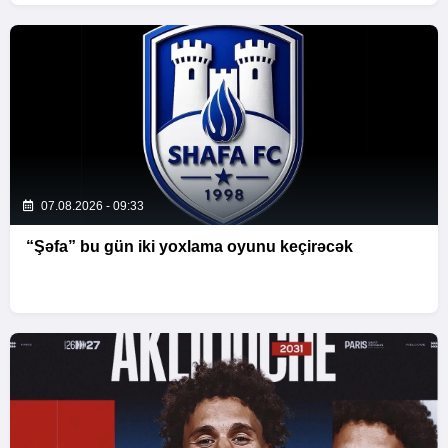
07.08.2026 - 09:33
“Şəfa” bu gün iki yoxlama oyunu keçirəcək