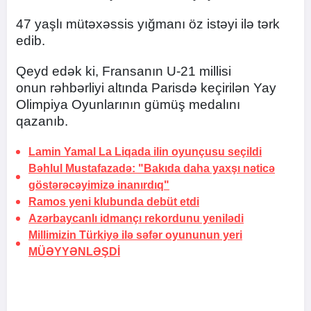
47 yaşlı mütəxəssis yığmanı öz istəyi ilə tərk
edib.
Qeyd edək ki, Fransanın U-21 millisi
onun rəhbərliyi altında Parisdə keçirilən Yay
Olimpiya Oyunlarının gümüş medalını
qazanıb.
Lamin Yamal La Liqada ilin oyunçusu seçildi
Bəhlul Mustafazadə: "Bakıda daha yaxşı nəticə
göstərəcəyimizə inanırdıq"
Ramos yeni klubunda debüt etdi
Azərbaycanlı idmançı rekordunu yenilədi
Millimizin Türkiyə ilə səfər oyununun yeri
MÜƏYYƏNLƏŞDİ