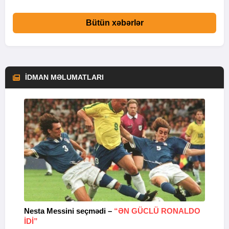
Bütün xəbərlər
İDMAN MƏLUMATLARI
Nesta Messini seçmədi –
“ƏN GÜCLÜ RONALDO
“
IDI”
V