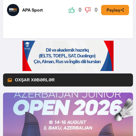
0
0
APA Sport
Paylaş
OXŞAR XƏBƏRLƏR