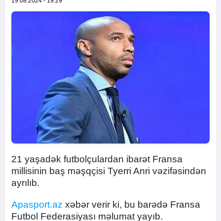
19.08.2024 - 19:29
21 yaşadək futbolçulardan ibarət Fransa
millisinin baş məşqçisi Tyerri Anri vəzifəsindən
ayrılıb.
Apasport.az
xəbər verir ki, bu barədə Fransa
Futbol Federasiyası məlumat yayıb.