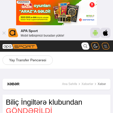
APA Sport
Mobil tətbiqimizi buradan yüklə!
Yay Transfer Pəncərəsi
XƏBƏR
Ana Səhifə
Xəbərlər
Xəbər
Biliç İngiltərə klubundan
GÖNDƏRILDI