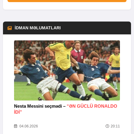
İDMAN MƏLUMATLARI
Nesta Messini seçmədi –
“ƏN GÜCLÜ RONALDO
“
IDI”
V
20
04.06.2026
20:11