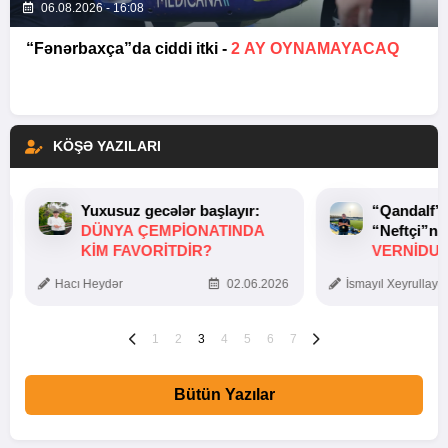
06.08.2026 - 16:08
“Fənərbaxça”da ciddi itki -
2 AY OYNAMAYACAQ
KÖŞƏ YAZILARI
Yuxusuz gecələr başlayır:
“Qandalf”
DÜNYA ÇEMPIONATINDA
“Neftçi”ni
KIM FAVORITDIR?
VERNİDUB
TOXUNUŞ
Hacı Heydər
02.06.2026
İsmayıl Xeyrullaye
1
2
3
4
5
6
7
Bütün Yazılar