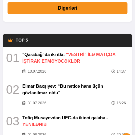
Digərləri
TOP 5
01
"Qarabağ"da iki itki:
"VESTRİ" İLƏ MATÇDA
İŞTİRAK ETMƏYƏCƏKLƏR
13.07.2026
14:37
02
Elmar Baxşıyev: “Bu nəticə hamı üçün
gözlənilməz oldu”
31.07.2026
16:26
03
Tofiq Musayevdən UFC-də ikinci qələbə -
YENİLƏNİB
01.08.2026
20:52