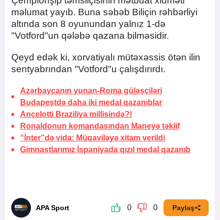
Çempionşip təmsilçisinin mətbuat xidməti
məlumat yayıb. Buna səbəb Biliçin rəhbərliyi
altında son 8 oyunundan yalnız 1-də
"Votford"un qələbə qazana bilməsidir.
Qeyd edək ki, xorvatiyalı mütəxəssis ötən ilin
sentyabrından "Votford"u çalışdırırdı.
Azərbaycanın yunan-Roma güləşçiləri
Budapeştdə daha iki medal qazanıblar
Ançelotti Braziliya millisində?!
Ronaldonun komandasından Maneyə
təklif
“İnter”də vida:
Müqaviləyə xitam verildi
Gimnastlarımız İspaniyada qızıl medal qazanıb
0
0
APA Sport
Paylaş