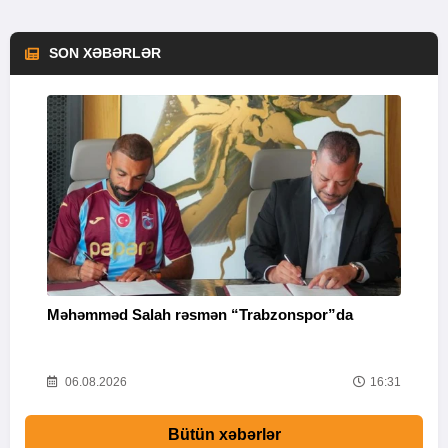
SON XƏBƏRLƏR
Məhəmməd Salah rəsmən “Trabzonspor”da
“
33
06.08.2026
16:31
Bütün xəbərlər