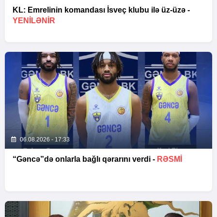
KL: Emrelinin komandası İsveç klubu ilə üz-üzə -
YENİLƏNİR
06.08.2026 - 17:33
“Gəncə”də onlarla bağlı qərarını verdi -
RƏSMİ