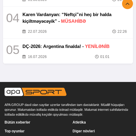
04
Karen Vardanyan: “Neftçi”ni heç bir halda
kiçiltməyəcəyik” -
MÜSAHİBƏ
22.07.2026
22:26
05
DÇ-2026: Argentina finalda! -
YENİLƏNİB
16.07.2026
01:01
APA GROUP daxil olan saytlar uzerlər tərəfindən tam dəstəklənir. Müəllif hüquqları
qorunur. Məlumatdan istifadə etdikdə istinad mütləqdir. Məlumat internet səhifələrində
istifadə edildikdə müvafiq keçidin qoyulması mütləqdir.
Bütün xəbərlər
Atletika
Top oyunlar
Digər növləri