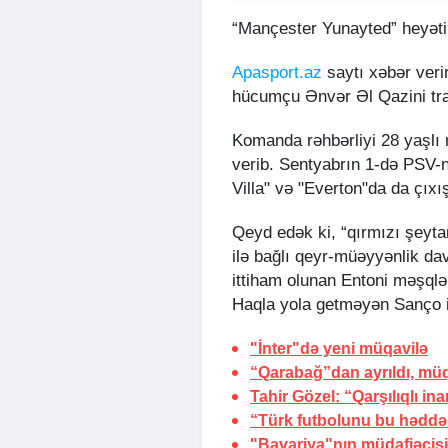
“Mançester Yunayted” heyəti 
Apasport.az
saytı xəbər veri
hücumçu Ənvər Əl Qazini tra
Komanda rəhbərliyi 28 yaşlı ni
verib. Sentyabrın 1-də PSV-ni
Villa" və "Everton"da da çıxı
Qeyd edək ki, “qırmızı şeyt
ilə bağlı qeyr-müəyyənlik da
ittiham olunan Entoni məşqlə
Haqla yola getməyən Sanço i
"İnter"də yeni müqavilə
“Qarabağ”dan ayrıldı,
müq
Tahir Gözel: “Qarşılıqlı ina
“Türk futbolunu bu həddə 
"Bavariya"nın müdafiəçis