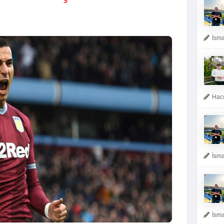
İsma
Hacı
İsma
İsma