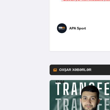
APA Sport
OXŞAR XƏBƏRLƏR