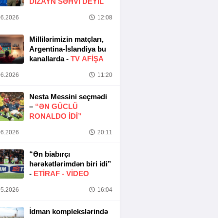
DIZAYN SƏHVI DEYIL
6.2026
12:08
Millilərimizin matçları,
Argentina-İslandiya bu
kanallarda -
TV AFİŞA
6.2026
11:20
Nesta Messini seçmədi
–
“ƏN GÜCLÜ
RONALDO IDI”
6.2026
20:11
“Ən biabırçı
hərəkətlərimdən biri idi”
-
ETIRAF -
VİDEO
5.2026
16:04
İdman komplekslərində