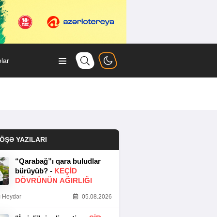
lar
ÖŞƏ YAZILARI
“Qarabağ”ı qara buludlar
bürüyüb? -
KEÇID
DÖVRÜNÜN AĞIRLIĞI
 Heydər
05.08.2026