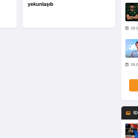
yekunlaşıb
08.0
08.0
İ