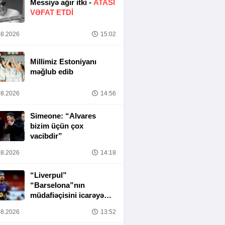
Messiyə ağır itki -
ATASI
VƏFAT ETDI
8.2026
15:02
Millimiz Estoniyanı
məğlub edib
8.2026
14:56
Simeone: “Alvares
bizim üçün çox
vacibdir”
8.2026
14:18
“Liverpul”
“Barselona”nın
müdafiəçisini icarəyə
götürür
8.2026
13:52