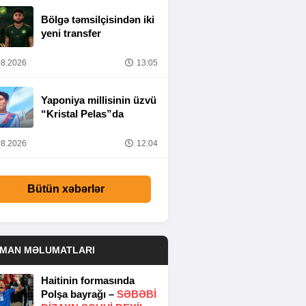
Bölgə təmsilçisindən iki
yeni transfer
8.2026
13:05
Yaponiya millisinin üzvü
“Kristal Pelas”da
8.2026
12:04
Bütün xəbərlər
DMAN MƏLUMATLARI
Haitinin formasında
Polşa bayrağı –
SƏBƏBI