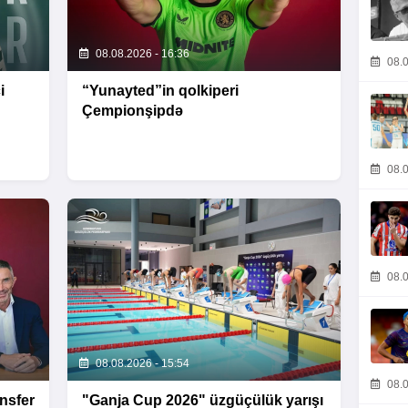
08.08.2026 - 16:36
08.0
i
“Yunayted”in qolkiperi
Çempionşipdə
08.0
08.0
08.08.2026 - 15:54
08.0
nsfer
"Ganja Cup 2026" üzgüçülük yarışı