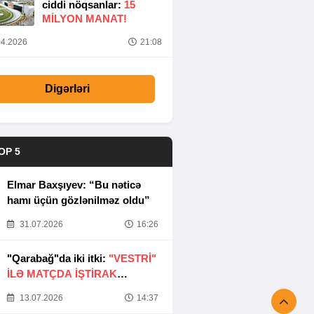
ciddi nöqsanlar:
15
MILYON MANAT!
4.2026
21:08
Digərləri
OP 5
Elmar Baxşıyev: “Bu nəticə
hamı üçün gözlənilməz oldu”
31.07.2026
16:26
"Qarabağ"da iki itki:
"VESTRİ"
İLƏ MATÇDA İŞTİRAK
ETMƏYƏCƏKLƏR
13.07.2026
14:37