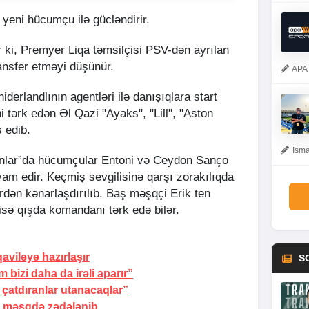
yeni hücumçu ilə gücləndirir.
r ki, Premyer Liqa təmsilçisi PSV-dən ayrılan
nsfer etməyi düşünür.
APA 
derlandlının agentləri ilə danışıqlara start
 tərk edən Əl Qazi "Ayaks", "Lill", "Aston
ş edib.
İsma
anlar”da hücumçular Entoni və Ceydon Sanço
vam edir. Keçmiş sevgilisinə qarşı zorakılıqda
rdən kənarlaşdırılıb. Baş məşqçi Erik ten
sə qışda komandanı tərk edə bilər.
aviləyə hazırlaşır
S
m bizi daha da irəli aparır”
çatdıranlar
utanacaqlar”
i
məşqdə zədələnib