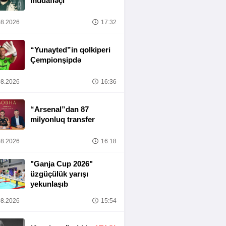
müdafiəçi
8.2026
17:32
“Yunayted”in qolkiperi
Çempionşipdə
8.2026
16:36
“Arsenal”dan 87
milyonluq transfer
8.2026
16:18
"Ganja Cup 2026"
üzgüçülük yarışı
yekunlaşıb
8.2026
15:54