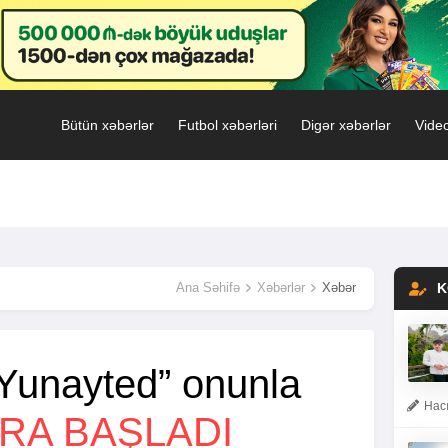
Bütün xəbərlər
Futbol xəbərləri
Digər xəbərlər
Video
Ana Səhifə
Xəbərlər
Xəbər
K
Yunayted” onunla
Hacı
RA BAŞLADI