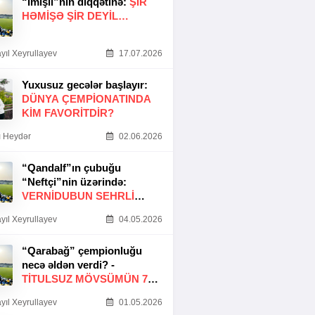
“İmişli”nin diqqətinə:
ŞIR
HƏMIŞƏ ŞIR DEYIL…
yıl Xeyrullayev
17.07.2026
Yuxusuz gecələr başlayır:
DÜNYA ÇEMPIONATINDA
KIM FAVORITDIR?
 Heydər
02.06.2026
“Qandalf”ın çubuğu
“Neftçi”nin üzərində:
VERNİDUBUN SEHRLİ
TOXUNUŞU
yıl Xeyrullayev
04.05.2026
“Qarabağ” çempionluğu
necə əldən verdi? -
TITULSUZ MÖVSÜMÜN 7
SƏBƏBI
yıl Xeyrullayev
01.05.2026