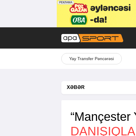
Yay Transfer Pəncərəsi
XƏBƏR
“Mançester 
DANIŞIQLA