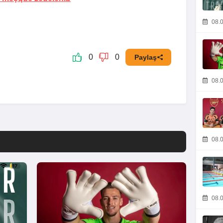
08.0
0
0
Paylaş
08.0
08.0
08.0