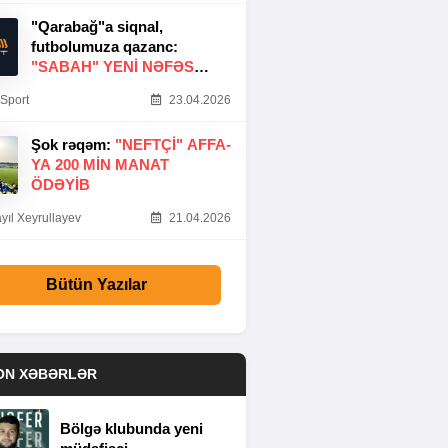
"Qarabağ"a siqnal,
futbolumuza qazanc:
"SABAH" YENI NƏFƏS
GƏTIRDI
Sport
23.04.2026
Şok rəqəm:
"NEFTÇI" AFFA-
YA 200 MIN MANAT
ÖDƏYIB
yıl Xeyrullayev
21.04.2026
Bütün Yazılar
ON XƏBƏRLƏR
Bölgə klubunda yeni