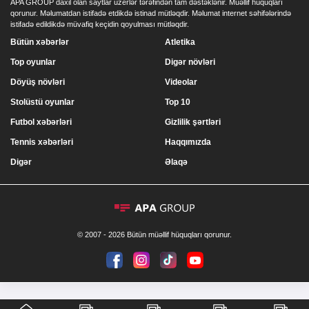
APA GROUP daxil olan saytlar uzerlər tərəfindən tam dəstəklənir. Müəllif hüquqları
qorunur. Məlumatdan istifadə etdikdə istinad mütləqdir. Məlumat internet səhifələrində
istifadə edildikdə müvafiq keçidin qoyulması mütləqdir.
Bütün xəbərlər
Atletika
Top oyunlar
Digər növləri
Döyüş növləri
Videolar
Stolüstü oyunlar
Top 10
Futbol xəbərləri
Gizlilik şərtləri
Tennis xəbərləri
Haqqımızda
Digər
Əlaqə
© 2007 - 2026 Bütün müəllif hüquqları qorunur.