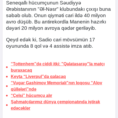
Seneqallı hücumçunun Səudiyyə
Ərəbistanının "Əl-Nəsr" klubundakı çıxışı buna
səbəb olub. Onun qiyməti cari ildə 40 milyon
avro düşüb. Bu antirekordla Manenin hazırkı
dəyəri 20 milyon avroya qədər geriləyib.
Qeyd edək ki, Sadio cari mövsümün 17
oyununda 8 qol və 4 assistə imza atıb.
“Tottenhem”də ciddi itki: "Qalatasaray"la matçı
buraxacaq
Keyta “Liverpul”da
qalacaq
“Vugar Gashimov Memorialı"nın loqosu
“Alov
qüllələri”ndə
“Çelsi” hücumçu
alır
Şahmatçılarımız dünya çempionatında iştirak
edəcəklər