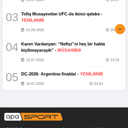
13.07.2026
14:37
03
Tofiq Musayevdən UFC-də ikinci qələbə -
YENİLƏNİB
01.08.2026
20:52
04
Karen Vardanyan: “Neftçi”ni heç bir halda
kiçiltməyəcəyik” -
MÜSAHİBƏ
22.07.2026
22:26
05
DÇ-2026: Argentina finalda! -
YENİLƏNİB
16.07.2026
01:01