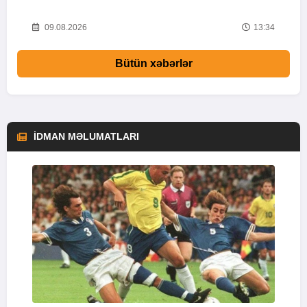
53
09.08.2026
13:34
Bütün xəbərlər
İDMAN MƏLUMATLARI