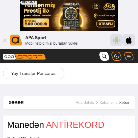
APA Sport
Mobil tətbiqimizi buradan yüklə!
Yay Transfer Pəncərəsi
XƏBƏR
Ana Səhifə
Xəbərlər
Xəbər
Manedən
ANTIREKORD