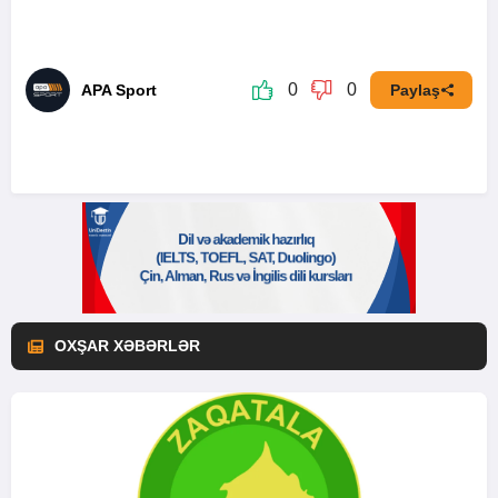
0
0
APA Sport
Paylaş
OXŞAR XƏBƏRLƏR