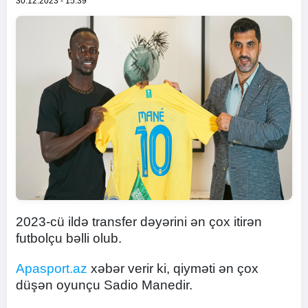
30.12.2023 - 15:39
2023-cü ildə transfer dəyərini ən çox itirən
futbolçu bəlli olub.
Apasport.az
xəbər verir ki, qiyməti ən çox
düşən oyunçu Sadio Manedir.