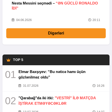
Nesta Messini seçmədi –
“ƏN GÜCLÜ RONALDO
“
IDI”
V
20
04.06.2026
20:11
Digərləri
TOP 5
01
Elmar Baxşıyev: “Bu nəticə hamı üçün
gözlənilməz oldu”
31.07.2026
16:26
02
"Qarabağ"da iki itki:
"VESTRİ" İLƏ MATÇDA
İŞTİRAK ETMƏYƏCƏKLƏR