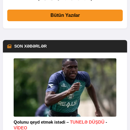
Bütün Yazılar
SON XƏBƏRLƏR
lə
Qolunu qeyd etmək istədi –
TUNELƏ DÜŞDÜ
-
“
VİDEO