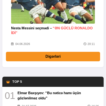
Nesta Messini seçmədi –
“ƏN GÜCLÜ RONALDO
“
IDI”
V
20
04.06.2026
20:11
Digərləri
TOP 5
01
Elmar Baxşıyev: “Bu nəticə hamı üçün
gözlənilməz oldu”