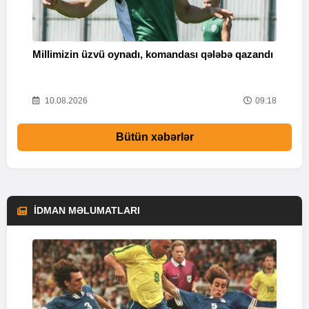
Millimizin üzvü oynadı, komandası qələbə qazandı
F
03
10.08.2026
09:18
Bütün xəbərlər
İDMAN MƏLUMATLARI