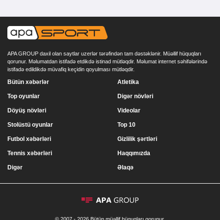
APA GROUP daxil olan saytlar uzerlər tərəfindən tam dəstəklənir. Müəllif hüquqları
qorunur. Məlumatdan istifadə etdikdə istinad mütləqdir. Məlumat internet səhifələrində
istifadə edildikdə müvafiq keçidin qoyulması mütləqdir.
Bütün xəbərlər
Atletika
Top oyunlar
Digər növləri
Döyüş növləri
Videolar
Stolüstü oyunlar
Top 10
Futbol xəbərləri
Gizlilik şərtləri
Tennis xəbərləri
Haqqımızda
Digər
Əlaqə
© 2007 - 2026 Bütün müəllif hüquqları qorunur.