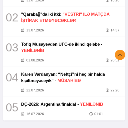
31.07.2026
16:26
02
"Qarabağ"da iki itki:
"VESTRİ" İLƏ MATÇDA
İŞTİRAK ETMƏYƏCƏKLƏR
13.07.2026
14:37
03
Tofiq Musayevdən UFC-də ikinci qələbə -
YENİLƏNİB
01.08.2026
20:52
04
Karen Vardanyan: “Neftçi”ni heç bir halda
kiçiltməyəcəyik” -
MÜSAHİBƏ
22.07.2026
22:26
05
DÇ-2026: Argentina finalda! -
YENİLƏNİB
16.07.2026
01:01