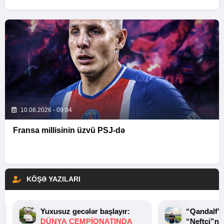
10.08.2026 - 09:04
Fransa millisinin üzvü PSJ-də
KÖŞƏ YAZILARI
Yuxusuz gecələr başlayır:
“Qandalf”
DÜNYA ÇEMPIONATINDA
“Neftçi”ni