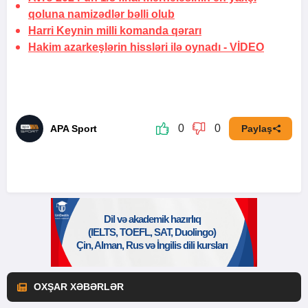
qoluna namizədlər bəlli olub
Harri Keynin milli komanda
qərarı
Hakim azarkeşlərin hissləri ilə oynadı -
VİDEO
0
0
APA Sport
Paylaş
OXŞAR XƏBƏRLƏR