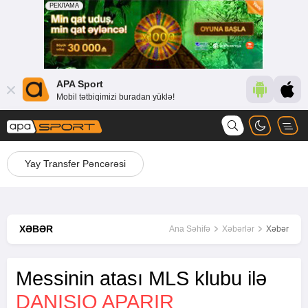
APA Sport
Mobil tətbiqimizi buradan yüklə!
Yay Transfer Pəncərəsi
XƏBƏR
Ana Səhifə
Xəbərlər
Xəbər
Messinin atası MLS klubu ilə
DANIŞIQ APARIR