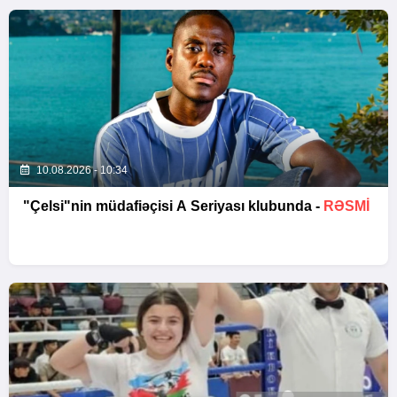
10.08.2026 - 10:34
"Çelsi"nin müdafiəçisi A Seriyası klubunda -
RƏSMİ