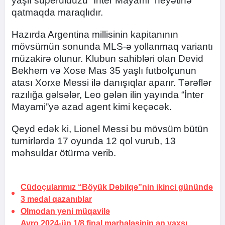
yaşlı superulduzu “İnter Mayami” heyətinə
qatmaqda maraqlıdır.
Hazırda Argentina millisinin kapitanının
mövsümün sonunda MLS-ə yollanmaq variantı
müzakirə olunur. Klubun sahibləri olan Devid
Bekhem və Xose Mas 35 yaşlı futbolçunun
atası Xorxe Messi ilə danışıqlar aparır. Tərəflər
razılığa gəlsələr, Leo gələn ilin yayında “İnter
Mayami”yə azad agent kimi keçəcək.
Qeyd edək ki, Lionel Messi bu mövsüm bütün
turnirlərdə 17 oyunda 12 qol vurub, 13
məhsuldar ötürmə verib.
Cüdoçularımız “Böyük Dəbilqə”nin ikinci günündə
3 medal qazanıblar
Olmodan yeni
müqavilə
Avro 2024-ün 1/8 final mərhələsinin ən yaxşı