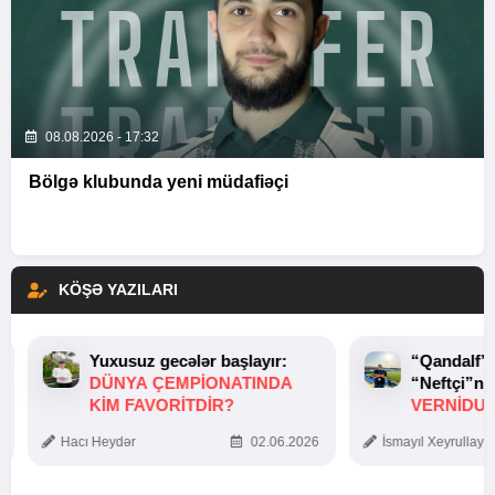
08.08.2026 - 17:32
Bölgə klubunda yeni müdafiəçi
KÖŞƏ YAZILARI
Yuxusuz gecələr başlayır:
“Qandalf”
DÜNYA ÇEMPIONATINDA
“Neftçi”ni
KIM FAVORITDIR?
VERNİDUB
TOXUNUŞ
Hacı Heydər
02.06.2026
İsmayıl Xeyrullaye