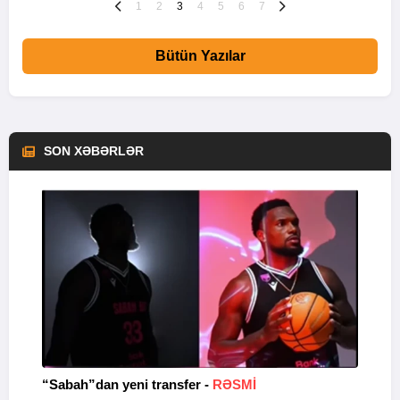
1
2
3
4
5
6
7
Bütün Yazılar
SON XƏBƏRLƏR
“Sabah”dan yeni transfer -
RƏSMİ
B