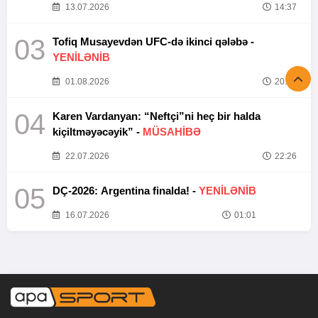
13.07.2026
14:37
03
Tofiq Musayevdən UFC-də ikinci qələbə -
YENİLƏNİB
01.08.2026
20:52
04
Karen Vardanyan: “Neftçi”ni heç bir halda
kiçiltməyəcəyik” -
MÜSAHİBƏ
22.07.2026
22:26
05
DÇ-2026: Argentina finalda! -
YENİLƏNİB
16.07.2026
01:01