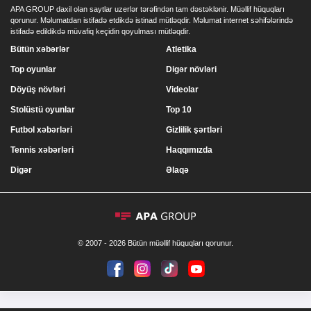
APA GROUP daxil olan saytlar uzerlər tərəfindən tam dəstəklənir. Müəllif hüquqları
qorunur. Məlumatdan istifadə etdikdə istinad mütləqdir. Məlumat internet səhifələrində
istifadə edildikdə müvafiq keçidin qoyulması mütləqdir.
Bütün xəbərlər
Atletika
Top oyunlar
Digər növləri
Döyüş növləri
Videolar
Stolüstü oyunlar
Top 10
Futbol xəbərləri
Gizlilik şərtləri
Tennis xəbərləri
Haqqımızda
Digər
Əlaqə
© 2007 - 2026 Bütün müəllif hüquqları qorunur.