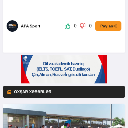
0
0
APA Sport
Paylaş
OXŞAR XƏBƏRLƏR