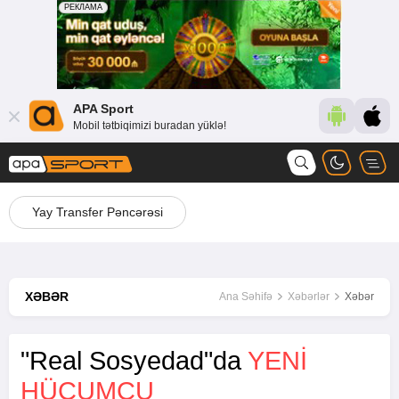
APA Sport
Mobil tətbiqimizi buradan yüklə!
Yay Transfer Pəncərəsi
XƏBƏR
Ana Səhifə
Xəbərlər
Xəbər
"Real Sosyedad"da
YENI
HÜCUMÇU