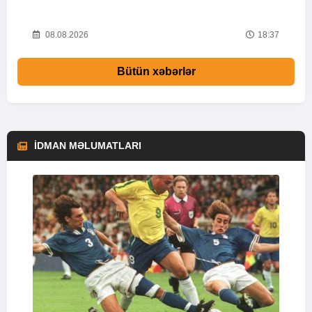
05
08.08.2026
18:37
Bütün xəbərlər
İDMAN MƏLUMATLARI