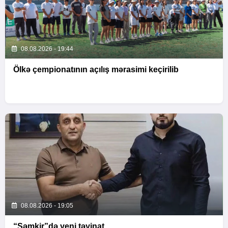
08.08.2026 - 19:44
Ölkə çempionatının açılış mərasimi keçirilib
08.08.2026 - 19:05
“Şəmkir”də yeni təyinat