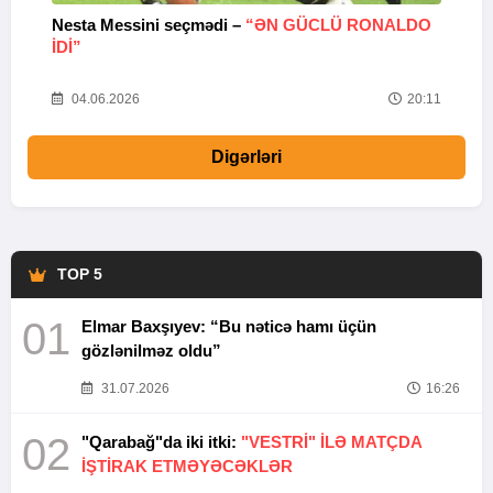
Nesta Messini seçmədi –
“ƏN GÜCLÜ RONALDO
“
IDI”
V
20
04.06.2026
20:11
Digərləri
TOP 5
01
Elmar Baxşıyev: “Bu nəticə hamı üçün
gözlənilməz oldu”
31.07.2026
16:26
02
"Qarabağ"da iki itki:
"VESTRİ" İLƏ MATÇDA
İŞTİRAK ETMƏYƏCƏKLƏR