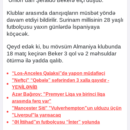
“Union”dan Şeraldo Bekerə elçi düşüb.
Klublar arasında danışıqların müsbət yöndə
davam etdiyi bildirilir. Surinam millisinin 28 yaşlı
futbolçusu yaxın günlərdə İspaniyaya
köçəcək.
Qeyd edək ki, bu mövsüm Almaniya klubunda
18 matç keçirən Beker 3 qol və 2 məhsuldar
ötürmə ilə yadda qalıb.
“Los-Anceles Qalaksi”də
yapon müdafiəçi
"Neftçi" “Qəbələ” səfərindən 3 xalla qayıdır -
YENİLƏNİB
Azər Bağırov: "Premyer Liqa və birinci liqa
arasında fərq var"
"Mançester Siti" "Vulverhempton"un ulduzu üçün
"Liverpul"la yarışacaq
“Əl İttihad”ın futbolçusu “İnter” yolunda