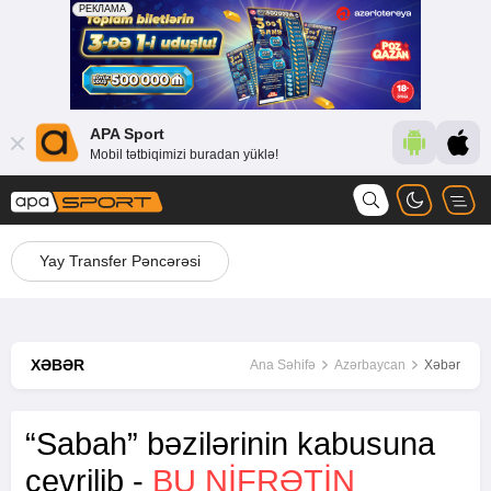
APA Sport
Mobil tətbiqimizi buradan yüklə!
Yay Transfer Pəncərəsi
XƏBƏR
Ana Səhifə
Azərbaycan
Xəbər
“Sabah” bəzilərinin kabusuna
çevrilib -
BU NIFRƏTIN