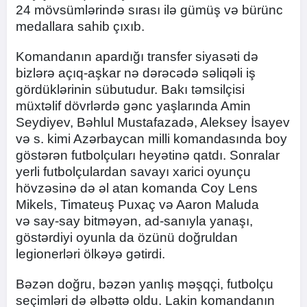
24 mövsümlərində sırası ilə gümüş və bürünc
medallara sahib çıxıb.
Komandanın apardığı transfer siyasəti də
bizlərə açıq-aşkar nə dərəcədə səliqəli iş
gördüklərinin sübutudur. Bakı təmsilçisi
müxtəlif dövrlərdə gənc yaşlarında Amin
Seydiyev, Bəhlul Mustafazadə, Aleksey İsayev
və s. kimi Azərbaycan milli komandasında boy
göstərən futbolçuları heyətinə qatdı. Sonralar
yerli futbolçulardan savayı xarici oyunçu
hövzəsinə də əl atan komanda Coy Lens
Mikels, Timateuş Puxaç və Aaron Maluda
və say-say bitməyən, ad-sanıyla yanaşı,
göstərdiyi oyunla da özünü doğruldan
legionerləri ölkəyə gətirdi.
Bəzən doğru, bəzən yanlış məşqçi, futbolçu
seçimləri də əlbəttə oldu. Lakin komandanın