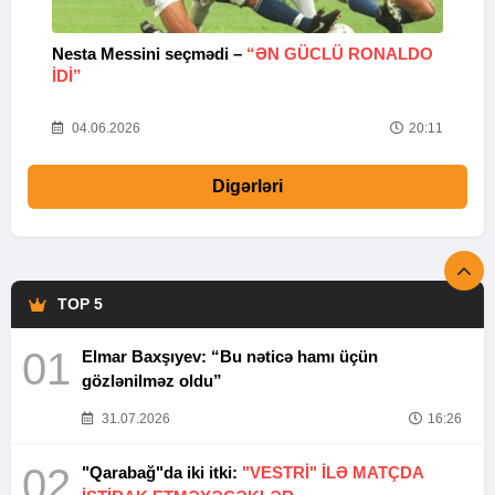
Nesta Messini seçmədi –
“ƏN GÜCLÜ RONALDO
“
IDI”
V
20
04.06.2026
20:11
Digərləri
TOP 5
01
Elmar Baxşıyev: “Bu nəticə hamı üçün
gözlənilməz oldu”
31.07.2026
16:26
02
"Qarabağ"da iki itki:
"VESTRİ" İLƏ MATÇDA