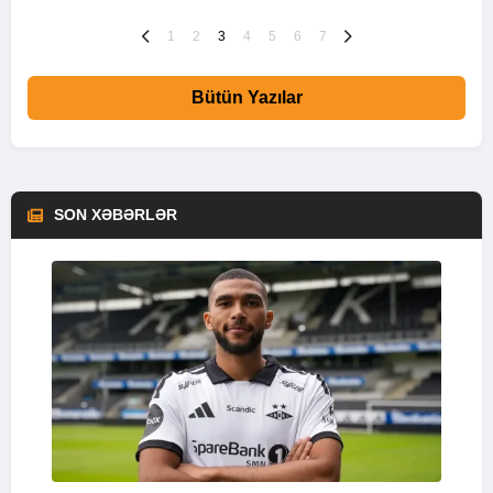
1
2
3
4
5
6
7
Bütün Yazılar
SON XƏBƏRLƏR