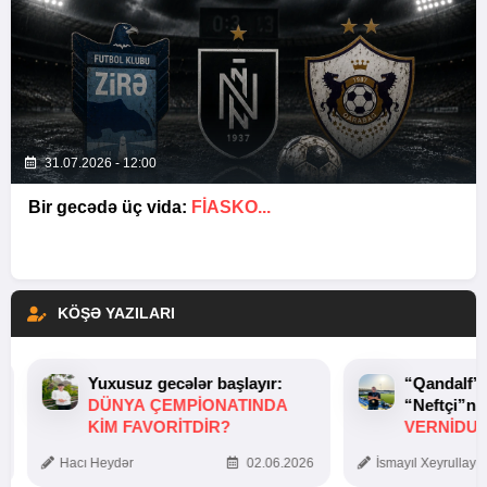
31.07.2026 - 12:00
Bir gecədə üç vida:
FIASKO...
KÖŞƏ YAZILARI
Yuxusuz gecələr başlayır:
“Qandalf”
DÜNYA ÇEMPIONATINDA
“Neftçi”ni
KIM FAVORITDIR?
VERNİDUB
TOXUNUŞ
Hacı Heydər
02.06.2026
İsmayıl Xeyrullaye