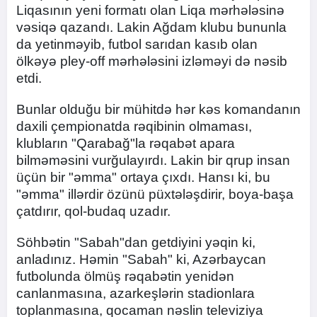
Liqasının yeni formatı olan Liqa mərhələsinə
vəsiqə qazandı. Lakin Ağdam klubu bununla
da yetinməyib, futbol sarıdan kasıb olan
ölkəyə pley-off mərhələsini izləməyi də nəsib
etdi.
Bunlar olduğu bir mühitdə hər kəs komandanın
daxili çempionatda rəqibinin olmaması,
klubların "Qarabağ"la rəqabət apara
bilməməsini vurğulayırdı. Lakin bir qrup insan
üçün bir "əmma" ortaya çıxdı. Hansı ki, bu
"əmma" illərdir özünü püxtələşdirir, boya-başa
çatdırır, qol-budaq uzadır.
Söhbətin "Sabah"dan getdiyini yəqin ki,
anladınız. Həmin "Sabah" ki, Azərbaycan
futbolunda ölmüş rəqabətin yenidən
canlanmasına, azarkeşlərin stadionlara
toplanmasına, qocaman nəslin televiziya