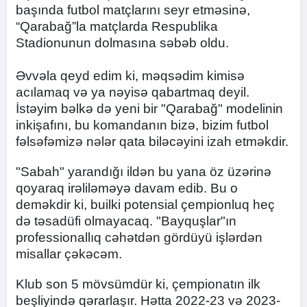
başında futbol matçlarını seyr etməsinə,
“Qarabağ”la matçlarda Respublika
Stadionunun dolmasına səbəb oldu.
Əvvəla qeyd edim ki, məqsədim kimisə
acılamaq və ya nəyisə qabartmaq deyil.
İstəyim bəlkə də yeni bir "Qarabağ" modelinin
inkişafını, bu komandanın bizə, bizim futbol
fəlsəfəmizə nələr qata biləcəyini izah etməkdir.
"Sabah" yarandığı ildən bu yana öz üzərinə
qoyaraq irəliləməyə davam edib. Bu o
deməkdir ki, builki potensial çempionluq heç
də təsadüfi olmayacaq. "Bayquşlar"ın
professionallıq cəhətdən gördüyü işlərdən
misallar çəkəcəm.
Klub son 5 mövsümdür ki, çempionatın ilk
beşliyində qərarlaşır. Hətta 2022-23 və 2023-