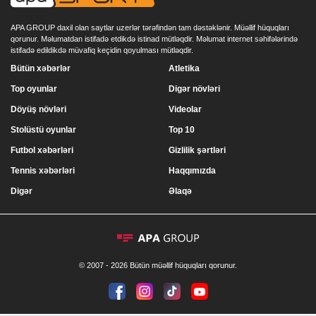
APA GROUP daxil olan saytlar uzerlər tərəfindən tam dəstəklənir. Müəllif hüquqları
qorunur. Məlumatdan istifadə etdikdə istinad mütləqdir. Məlumat internet səhifələrində
istifadə edildikdə müvafiq keçidin qoyulması mütləqdir.
Bütün xəbərlər
Atletika
Top oyunlar
Digər növləri
Döyüş növləri
Videolar
Stolüstü oyunlar
Top 10
Futbol xəbərləri
Gizlilik şərtləri
Tennis xəbərləri
Haqqımızda
Digər
Əlaqə
© 2007 - 2026 Bütün müəllif hüquqları qorunur.