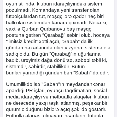
oyun stilində, klubun idarəçiliyindəki sistem
pozulmadı. Komandaya yeni transfer olan
futbolçulardan tut, məşqçilərə qədər heç biri
bəlli olan sistemdən kənara çıxmadı. Necə ki,
vaxtilə Qurban Qurbanovu baş məşqçi
postuna gətirən “Qarabağ” səbirli olub, hocaya
“limitsiz kredit” xətti açdı, “Sabah” da ilk
gündən nəzərlərində olan vizyona, sistemə elə
sadiq oldu. Bu gün “Qarabağ”ın uğurlarına
baxıb, ürəyimiz dağa dönürsə, səbəbi təbii ki,
sistemdir, səbirdir, stabillikdir. Bütün
bunları yarandığı gündən bəri “Sabah” da edir.
Ümumilikdə isə "Sabah"ın meydandankənar
apardığı PR işləri, oyunçu təqdimatları, sosial
media idarəçiliyi və mətbuatla əlaqələri klubun
nə dərəcədə yaxşı təşkilatlanmış, peşəkar bir
qurum olduğunu bizlərə açıq şəkildə göstərir.
Futbolla əlaqəsi olmayan insanların, futbola