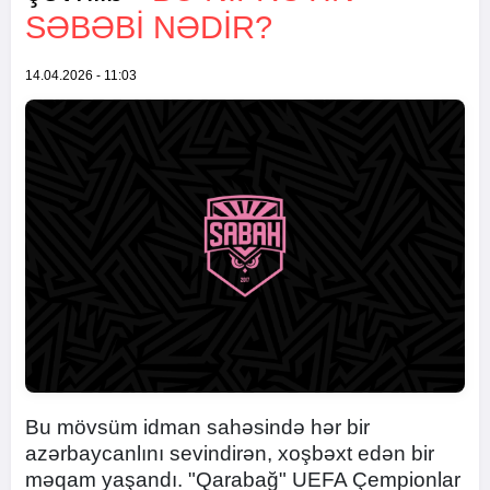
SƏBƏBI NƏDIR?
14.04.2026 - 11:03
Bu mövsüm idman sahəsində hər bir
azərbaycanlını sevindirən, xoşbəxt edən bir
məqam yaşandı. "Qarabağ" UEFA Çempionlar