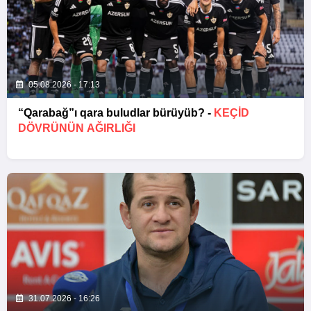
05.08.2026 - 17:13
“Qarabağ”ı qara buludlar bürüyüb? -
KEÇID
DÖVRÜNÜN AĞIRLIĞI
31.07.2026 - 16:26