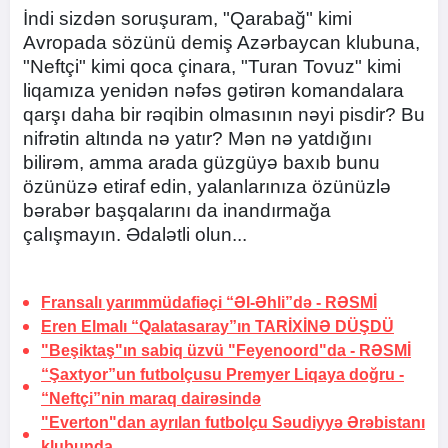
İndi sizdən soruşuram, "Qarabağ" kimi
Avropada sözünü demiş Azərbaycan klubuna,
"Neftçi" kimi qoca çinara, "Turan Tovuz" kimi
liqamıza yenidən nəfəs gətirən komandalara
qarşı daha bir rəqibin olmasının nəyi pisdir? Bu
nifrətin altında nə yatır? Mən nə yatdığını
bilirəm, amma arada güzgüyə baxıb bunu
özünüzə etiraf edin, yalanlarınıza özünüzlə
bərabər başqalarını da inandırmağa
çalışmayın. Ədalətli olun...
Fransalı yarımmüdafiəçi “Əl-Əhli”də -
RƏSMİ
Eren Elmalı “Qalatasaray”ın
TARİXİNƏ DÜŞDÜ
"Beşiktaş"ın sabiq üzvü "Feyenoord"da -
RƏSMİ
“Şaxtyor”un futbolçusu Premyer Liqaya doğru -
“Neftçi”nin maraq dairəsində
"Everton"dan ayrılan futbolçu Səudiyyə Ərəbistanı
klubunda