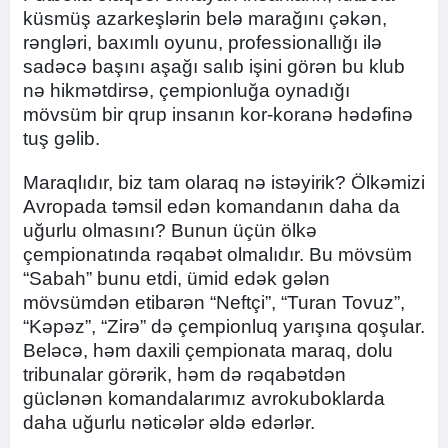
küsmüş azarkeşlərin belə marağını çəkən,
rəngləri, baxımlı oyunu, professionallığı ilə
sadəcə başını aşağı salıb işini görən bu klub
nə hikmətdirsə, çempionluğa oynadığı
mövsüm bir qrup insanın kor-koranə hədəfinə
tuş gəlib.
Maraqlıdır, biz tam olaraq nə istəyirik? Ölkəmizi
Avropada təmsil edən komandanın daha da
uğurlu olmasını? Bunun üçün ölkə
çempionatında rəqabət olmalıdır. Bu mövsüm
“Sabah” bunu etdi, ümid edək gələn
mövsümdən etibarən “Neftçi”, “Turan Tovuz”,
“Kəpəz”, “Zirə” də çempionluq yarışına qoşular.
Beləcə, həm daxili çempionata maraq, dolu
tribunalar görərik, həm də rəqabətdən
güclənən komandalarımız avrokuboklarda
daha uğurlu nəticələr əldə edərlər.