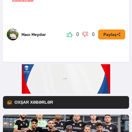
0
0
Hacı Heydər
Paylaş
OXŞAR XƏBƏRLƏR