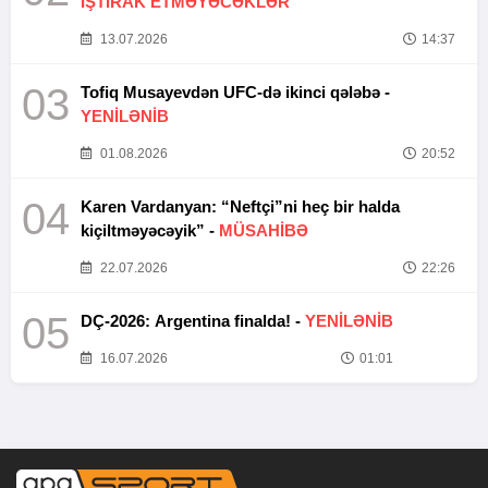
İŞTİRAK ETMƏYƏCƏKLƏR
13.07.2026
14:37
03
Tofiq Musayevdən UFC-də ikinci qələbə -
YENİLƏNİB
01.08.2026
20:52
04
Karen Vardanyan: “Neftçi”ni heç bir halda
kiçiltməyəcəyik” -
MÜSAHİBƏ
22.07.2026
22:26
05
DÇ-2026: Argentina finalda! -
YENİLƏNİB
16.07.2026
01:01