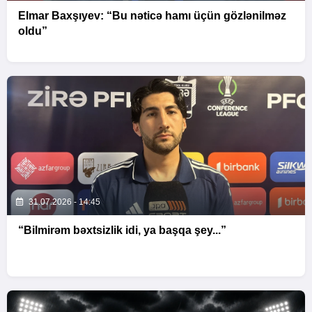
Elmar Baxşıyev: “Bu nəticə hamı üçün gözlənilməz
oldu”
31.07.2026 - 14:45
“Bilmirəm bəxtsizlik idi, ya başqa şey...”