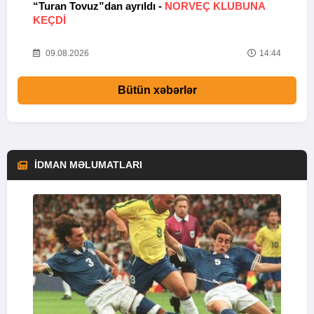
“Turan Tovuz”dan ayrıldı -
NORVEÇ KLUBUNA
B
KEÇDİ
R
33
09.08.2026
14:44
Bütün xəbərlər
İDMAN MƏLUMATLARI