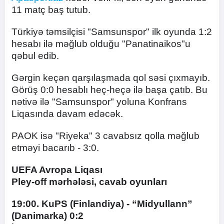
11 matç baş tutub.
Türkiyə təmsilçisi "Samsunspor" ilk oyunda 1:2
hesabı ilə məğlub olduğu "Panatinaikos"u
qəbul edib.
Gərgin keçən qarşılaşmada qol səsi çıxmayıb.
Görüş 0:0 hesablı heç-heçə ilə başa çatıb. Bu
nətivə ilə "Samsunspor" yoluna Konfrans
Liqasında davam edəcək.
PAOK isə "Riyeka" 3 cavabsız qolla məğlub
etməyi bacarıb - 3:0.
UEFA Avropa Liqası
Pley-off mərhələsi, cavab oyunları
19:00. KuPS (Finlandiya) - “Midyullann”
(Danimarka) 0:2