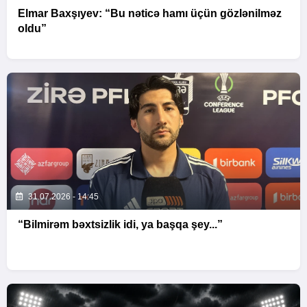
Elmar Baxşıyev: “Bu nəticə hamı üçün gözlənilməz
oldu”
31.07.2026 - 14:45
“Bilmirəm bəxtsizlik idi, ya başqa şey...”