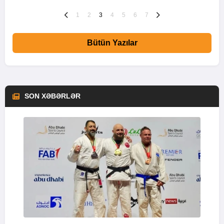
1
2
3
4
5
6
7
Bütün Yazılar
SON XƏBƏRLƏR