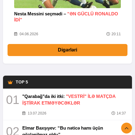
Nesta Messini seçmədi –
“ƏN GÜCLÜ RONALDO
“
IDI”
V
20
04.06.2026
20:11
Digərləri
TOP 5
01
"Qarabağ"da iki itki:
"VESTRİ" İLƏ MATÇDA
İŞTİRAK ETMƏYƏCƏKLƏR
13.07.2026
14:37
02
Elmar Baxşıyev: “Bu nəticə hamı üçün
gözlənilməz oldu”