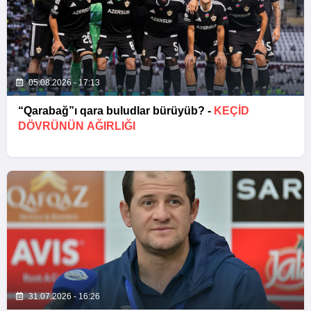
05.08.2026 - 17:13
“Qarabağ”ı qara buludlar bürüyüb? -
KEÇID
DÖVRÜNÜN AĞIRLIĞI
31.07.2026 - 16:26