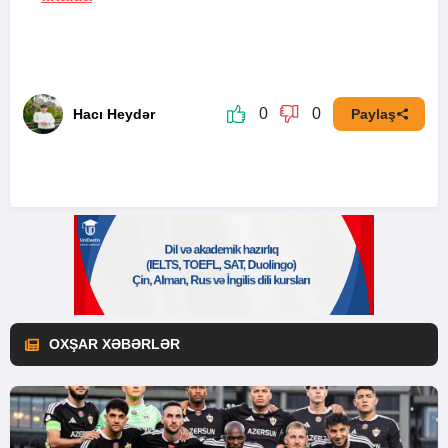
0
0
Hacı Heydər
Paylaş
OXŞAR XƏBƏRLƏR