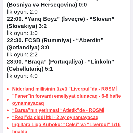
(Bosniya və Herseqovina) 0:0
İlk oyun: 2:0
22:00. “Yanq Boyz” (İsveçrə) - “Slovan”
(Slovakiya) 3:2
İlk oyun: 1:0
22:30. FCSB (Rumıniya) - “Aberdin”
(Şotlandiya) 3:0
İlk oyun: 2:2
23:00. “Braqa” (Portuqaliya) - “Linkoln”
(Cəbəllütariq) 5:1
İlk oyun: 4:0
Niderland millisinin üzvü “Liverpul”da -
RƏSMİ
“Fənər”in forvardı əməliyyat olunacaq -
6-8 həftə
oynamayacaq
“Barsa”nın yetirməsi “Atletik”də -
RƏSMİ
“Real”da ciddi itki -
2 ay oynamayacaq
İngiltərə Liqa Kuboku: “Çelsi” və “Liverpul” 1/16
finalda