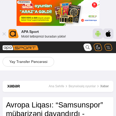
APA Sport
Mobil tətbiqimizi buradan yüklə!
Yay Transfer Pəncərəsi
XƏBƏR
Ana Səhifə
Beynəlxalq oyunlar
Xəbər
Avropa Liqası: “Samsunspor”
mübarizəni dayandırdı -