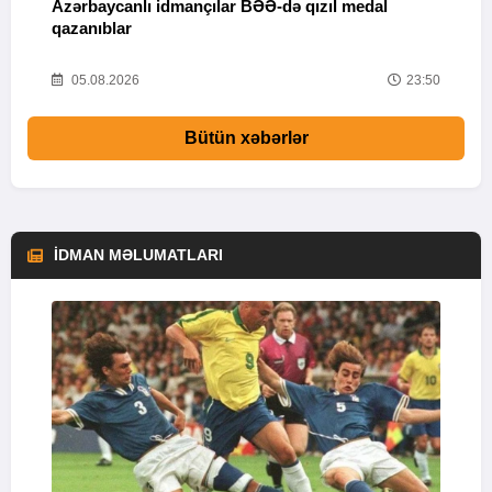
Azərbaycanlı idmançılar BƏƏ-də qızıl medal
Ç
qazanıblar
Y
01
05.08.2026
23:50
Bütün xəbərlər
İDMAN MƏLUMATLARI