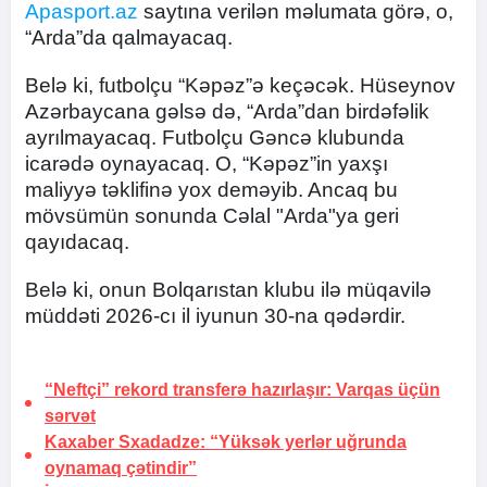
Apasport.az
saytına verilən məlumata görə, o,
“Arda”da qalmayacaq.
Belə ki, futbolçu “Kəpəz”ə keçəcək. Hüseynov
Azərbaycana gəlsə də, “Arda”dan birdəfəlik
ayrılmayacaq. Futbolçu Gəncə klubunda
icarədə oynayacaq. O, “Kəpəz”in yaxşı
maliyyə təklifinə yox deməyib. Ancaq bu
mövsümün sonunda Cəlal "Arda"ya geri
qayıdacaq.
Belə ki, onun Bolqarıstan klubu ilə müqavilə
müddəti 2026-cı il iyunun 30-na qədərdir.
“Neftçi” rekord transferə hazırlaşır:
Varqas üçün
sərvət
Kaxaber Sxadadze: “Yüksək yerlər uğrunda
oynamaq çətindir”