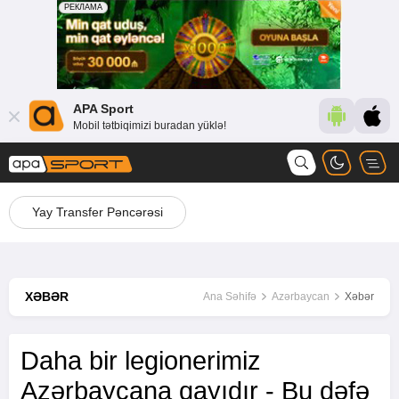
APA Sport
Mobil tətbiqimizi buradan yüklə!
Yay Transfer Pəncərəsi
XƏBƏR
Ana Səhifə
Azərbaycan
Xəbər
Daha bir legionerimiz
Azərbaycana qayıdır - Bu dəfə