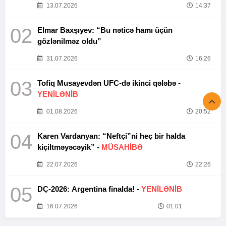
13.07.2026
14:37
02
Elmar Baxşıyev: “Bu nəticə hamı üçün
gözlənilməz oldu”
31.07.2026
16:26
03
Tofiq Musayevdən UFC-də ikinci qələbə -
YENİLƏNİB
01.08.2026
20:52
04
Karen Vardanyan: “Neftçi”ni heç bir halda
kiçiltməyəcəyik” -
MÜSAHİBƏ
22.07.2026
22:26
05
DÇ-2026: Argentina finalda! -
YENİLƏNİB
16.07.2026
01:01