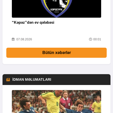
“Kəpəz”dən ev qələbəsi
Q
i
52
07.08.2026
00:01
Bütün xəbərlər
İDMAN MƏLUMATLARI