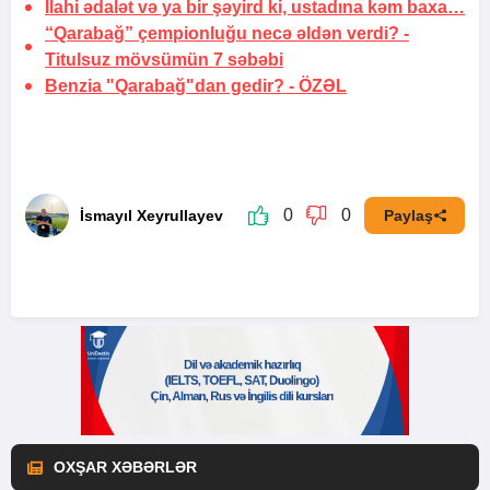
İlahi ədalət və ya bir şəyird ki, ustadına kəm baxa…
“Qarabağ” çempionluğu necə əldən verdi? -
Titulsuz mövsümün 7 səbəbi
Benzia "Qarabağ"dan gedir? -
ÖZƏL
0
0
İsmayıl Xeyrullayev
Paylaş
OXŞAR XƏBƏRLƏR