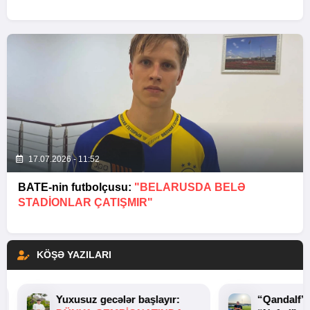
17.07.2026 - 11:52
BATE-nin futbolçusu:
"BELARUSDA BELƏ
STADIONLAR ÇATIŞMIR"
KÖŞƏ YAZILARI
Yuxusuz gecələr başlayır:
“Qandalf”