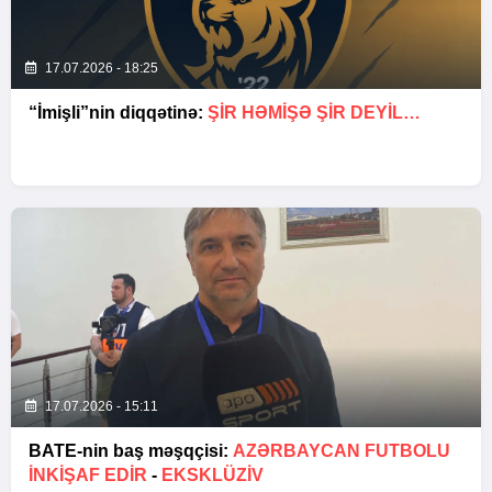
17.07.2026 - 18:25
“İmişli”nin diqqətinə:
ŞIR HƏMIŞƏ ŞIR DEYIL…
17.07.2026 - 15:11
BATE-nin baş məşqçisi:
AZƏRBAYCAN FUTBOLU
INKIŞAF EDIR
-
EKSKLÜZİV