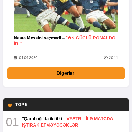
Nesta Messini seçmədi –
“ƏN GÜCLÜ RONALDO
“
IDI”
V
20
04.06.2026
20:11
Digərləri
TOP 5
01
"Qarabağ"da iki itki:
"VESTRİ" İLƏ MATÇDA
İŞTİRAK ETMƏYƏCƏKLƏR