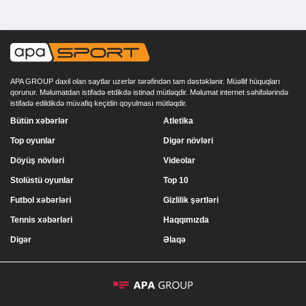
APA GROUP daxil olan saytlar uzerlər tərəfindən tam dəstəklənir. Müəllif hüquqları
qorunur. Məlumatdan istifadə etdikdə istinad mütləqdir. Məlumat internet səhifələrində
istifadə edildikdə müvafiq keçidin qoyulması mütləqdir.
Bütün xəbərlər
Atletika
Top oyunlar
Digər növləri
Döyüş növləri
Videolar
Stolüstü oyunlar
Top 10
Futbol xəbərləri
Gizlilik şərtləri
Tennis xəbərləri
Haqqımızda
Digər
Əlaqə