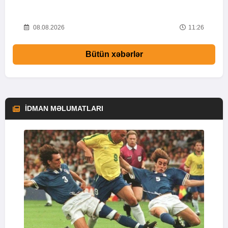
38
08.08.2026
11:26
Bütün xəbərlər
İDMAN MƏLUMATLARI