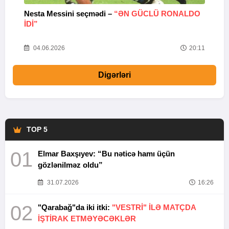
Nesta Messini seçmədi –
“ƏN GÜCLÜ RONALDO
“
IDI”
V
20
04.06.2026
20:11
Digərləri
TOP 5
01
Elmar Baxşıyev: “Bu nəticə hamı üçün
gözlənilməz oldu”
31.07.2026
16:26
02
"Qarabağ"da iki itki:
"VESTRİ" İLƏ MATÇDA
İŞTİRAK ETMƏYƏCƏKLƏR