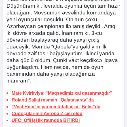
Düşünürəm ki, fevralda oyunlar üçün tam hazır
olacağam. Mövsümün əvvəlində komandaya
yeni oyunçular qoşuldu. Onların çoxu
Azərbaycan çempionatı ilə tanış deyildi. Artıq
iki dövrə arxada qalıb. İnanıram ki, 3-cü
dövrədən başlayaraq daha yaxşı çıxış
edəcəyik. Mən də “Qəbələ”yə gəldiyim ilk
dövrədə zəif təsir bağışlayırdım. İkinci yarıda
daha güclü oldum. Çünki vaxt keçdikcə liqaya
uyğunlaşdım. Həm nəticə, həm də oyun
baxımından daha yaxşı olacağımıza
inanıram”.
Mate Kvirkviya: “Məqsədimiz xal qazanmaqdır”
Roland Şallai rəsmən “Qalatasaray”da
"Vest Hem"in yarımmüdafiəçisi
"Betis"də
Cüdoçularımız Avropa
2-cisi oldu
UFC: Ofli işi ilk raundda
BİTİRDİ