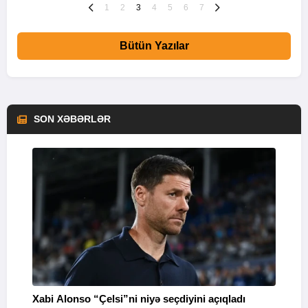
1
2
3
4
5
6
7
Bütün Yazılar
SON XƏBƏRLƏR
Xabi Alonso “Çelsi”ni niyə seçdiyini açıqladı
P