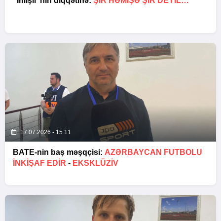
“İmişli”nin diqqətinə:
ŞIR HƏMIŞƏ ŞIR DEYIL…
17.07.2026 - 15:11
BATE-nin baş məşqçisi:
AZƏRBAYCAN FUTBOLU
INKIŞAF EDIR
-
EKSKLÜZİV