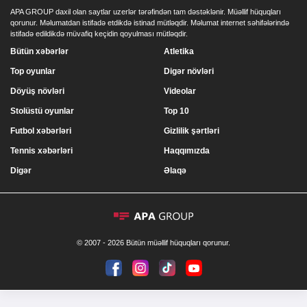
APA GROUP daxil olan saytlar uzerlər tərəfindən tam dəstəklənir. Müəllif hüquqları
qorunur. Məlumatdan istifadə etdikdə istinad mütləqdir. Məlumat internet səhifələrində
istifadə edildikdə müvafiq keçidin qoyulması mütləqdir.
Bütün xəbərlər
Atletika
Top oyunlar
Digər növləri
Döyüş növləri
Videolar
Stolüstü oyunlar
Top 10
Futbol xəbərləri
Gizlilik şərtləri
Tennis xəbərləri
Haqqımızda
Digər
Əlaqə
© 2007 - 2026 Bütün müəllif hüquqları qorunur.