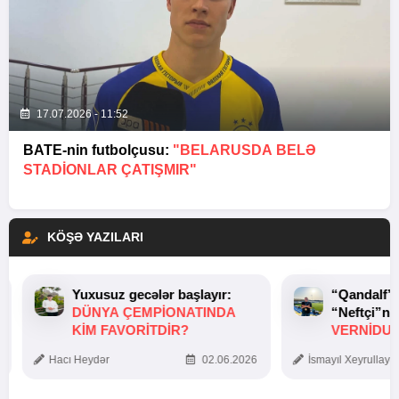
17.07.2026 - 11:52
BATE-nin futbolçusu:
"BELARUSDA BELƏ
STADIONLAR ÇATIŞMIR"
KÖŞƏ YAZILARI
Yuxusuz gecələr başlayır:
“Qandalf”
DÜNYA ÇEMPIONATINDA
“Neftçi”ni
KIM FAVORITDIR?
VERNİDUB
TOXUNUŞ
Hacı Heydər
02.06.2026
İsmayıl Xeyrullaye