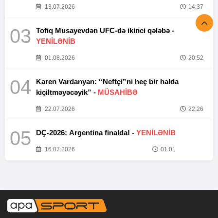
13.07.2026
14:37
03
Tofiq Musayevdən UFC-də ikinci qələbə -
YENİLƏNİB
01.08.2026
20:52
04
Karen Vardanyan: “Neftçi”ni heç bir halda
kiçiltməyəcəyik” -
MÜSAHİBƏ
22.07.2026
22:26
05
DÇ-2026: Argentina finalda! -
YENİLƏNİB
16.07.2026
01:01