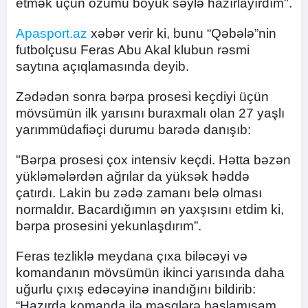
etmək üçün özümü böyük səylə hazırlayırdım".
Apasport.az
xəbər verir ki, bunu “Qəbələ”nin
futbolçusu Feras Abu Akal klubun rəsmi
saytına açıqlamasında deyib.
Zədədən sonra bərpa prosesi keçdiyi üçün
mövsümün ilk yarısını buraxmalı olan 27 yaşlı
yarımmüdafiəçi durumu barədə danışıb:
"Bərpa prosesi çox intensiv keçdi. Hətta bəzən
yükləmələrdən ağrılar da yüksək həddə
çatırdı. Lakin bu zədə zamanı belə olması
normaldır. Bacardığımın ən yaxşısını etdim ki,
bərpa prosesini yekunlaşdırım”.
Feras tezliklə meydana çıxa biləcəyi və
komandanın mövsümün ikinci yarısında daha
uğurlu çıxış edəcəyinə inandığını bildirib:
“Hazırda komanda ilə məşqlərə başlamışam.