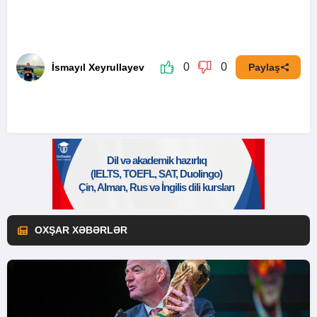
0
0
İsmayıl Xeyrullayev
Paylaş
OXŞAR XƏBƏRLƏR