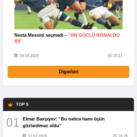
Nesta Messini seçmədi –
“ƏN GÜCLÜ RONALDO
“
IDI”
V
20
04.06.2026
20:11
Digərləri
TOP 5
01
Elmar Baxşıyev: “Bu nəticə hamı üçün
gözlənilməz oldu”
31.07.2026
16:26