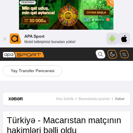
APA Sport
Mobil tətbiqimizi buradan yüklə!
Yay Transfer Pəncərəsi
XƏBƏR
Ana Səhifə
Beynəlxalq oyunlar
Xəbər
Türkiyə - Macarıstan matçının
hakimləri bəlli oldu