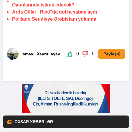
Oyunlarında iştirak edəcək?
Arda Gülər “Real”da qol hesabını
açdı
Politano Səudiyyə Ərəbistanı
yolunda
0
0
İsmayıl Xeyrullayev
Paylaş
OXŞAR XƏBƏRLƏR