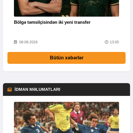
Bölgə təmsilçisindən iki yeni transfer
Y
52
08.08.2026
13:05
Bütün xəbərlər
İDMAN MƏLUMATLARI