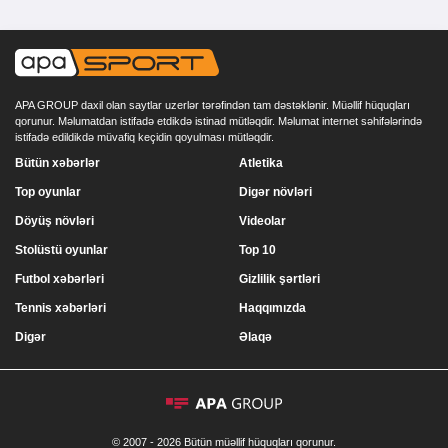
APA GROUP daxil olan saytlar uzerlər tərəfindən tam dəstəklənir. Müəllif hüquqları
qorunur. Məlumatdan istifadə etdikdə istinad mütləqdir. Məlumat internet səhifələrində
istifadə edildikdə müvafiq keçidin qoyulması mütləqdir.
Bütün xəbərlər
Atletika
Top oyunlar
Digər növləri
Döyüş növləri
Videolar
Stolüstü oyunlar
Top 10
Futbol xəbərləri
Gizlilik şərtləri
Tennis xəbərləri
Haqqımızda
Digər
Əlaqə
© 2007 - 2026 Bütün müəllif hüquqları qorunur.