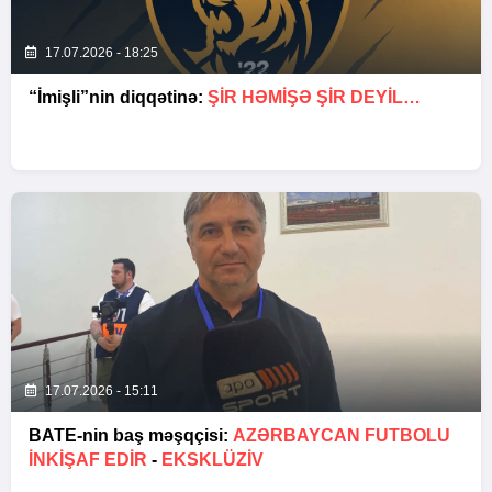
17.07.2026 - 18:25
“İmişli”nin diqqətinə:
ŞIR HƏMIŞƏ ŞIR DEYIL…
17.07.2026 - 15:11
BATE-nin baş məşqçisi:
AZƏRBAYCAN FUTBOLU
INKIŞAF EDIR
-
EKSKLÜZİV