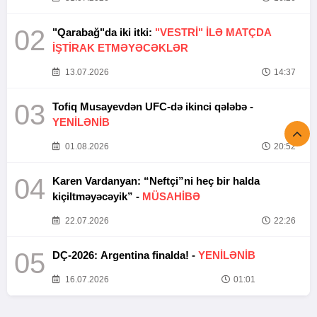
02
"Qarabağ"da iki itki:
"VESTRİ" İLƏ MATÇDA
İŞTİRAK ETMƏYƏCƏKLƏR
13.07.2026
14:37
03
Tofiq Musayevdən UFC-də ikinci qələbə -
YENİLƏNİB
01.08.2026
20:52
04
Karen Vardanyan: “Neftçi”ni heç bir halda
kiçiltməyəcəyik” -
MÜSAHİBƏ
22.07.2026
22:26
05
DÇ-2026: Argentina finalda! -
YENİLƏNİB
16.07.2026
01:01