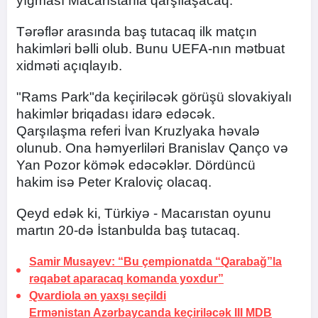
yığması Macarıstanla qarşılaşacaq.
Tərəflər arasında baş tutacaq ilk matçın
hakimləri bəlli olub. Bunu UEFA-nın mətbuat
xidməti açıqlayıb.
"Rams Park"da keçiriləcək görüşü slovakiyalı
hakimlər briqadası idarə edəcək.
Qarşılaşma referi İvan Kruzlyaka həvalə
olunub. Ona həmyerliləri Branislav Qanço və
Yan Pozor kömək edəcəklər. Dördüncü
hakim isə Peter Kraloviç olacaq.
Qeyd edək ki, Türkiyə - Macarıstan oyunu
martın 20-də İstanbulda baş tutacaq.
Samir Musayev: “Bu çempionatda “Qarabağ”la
rəqabət aparacaq komanda yoxdur”
Qvardiola ən yaxşı
seçildi
Ermənistan Azərbaycanda keçiriləcək III MDB