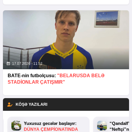
17.07.2026 - 11:52
BATE-nin futbolçusu:
"BELARUSDA BELƏ
STADIONLAR ÇATIŞMIR"
KÖŞƏ YAZILARI
Yuxusuz gecələr başlayır:
“Qandalf”
DÜNYA ÇEMPIONATINDA
“Neftçi”ni