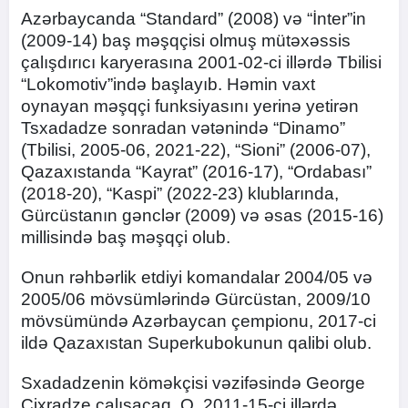
Azərbaycanda “Standard” (2008) və “İnter”in
(2009-14) baş məşqçisi olmuş mütəxəssis
çalışdırıcı karyerasına 2001-02-ci illərdə Tbilisi
“Lokomotiv”ində başlayıb. Həmin vaxt
oynayan məşqçi funksiyasını yerinə yetirən
Tsxadadze sonradan vətənində “Dinamo”
(Tbilisi, 2005-06, 2021-22), “Sioni” (2006-07),
Qazaxıstanda “Kayrat” (2016-17), “Ordabası”
(2018-20), “Kaspi” (2022-23) klublarında,
Gürcüstanın gənclər (2009) və əsas (2015-16)
millisində baş məşqçi olub.
Onun rəhbərlik etdiyi komandalar 2004/05 və
2005/06 mövsümlərində Gürcüstan, 2009/10
mövsümündə Azərbaycan çempionu, 2017-ci
ildə Qazaxıstan Superkubokunun qalibi olub.
Sxadadzenin köməkçisi vəzifəsində George
Çixradze çalışacaq. O, 2011-15-ci illərdə