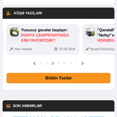
KÖŞƏ YAZILARI
Yuxusuz gecələr başlayır:
“Qandalf”
DÜNYA ÇEMPIONATINDA
“Neftçi”ni
KIM FAVORITDIR?
VERNİDUB
TOXUNUŞ
Hacı Heydər
02.06.2026
İsmayıl Xeyrullaye
1
2
3
4
5
6
7
Bütün Yazılar
SON XƏBƏRLƏR