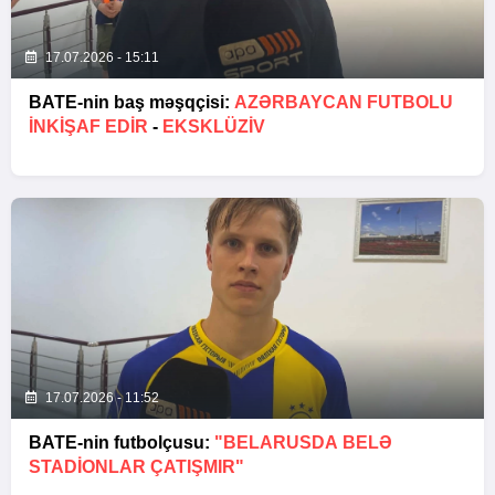
17.07.2026 - 15:11
BATE-nin baş məşqçisi:
AZƏRBAYCAN FUTBOLU
INKIŞAF EDIR
-
EKSKLÜZİV
17.07.2026 - 11:52
BATE-nin futbolçusu:
"BELARUSDA BELƏ
STADIONLAR ÇATIŞMIR"