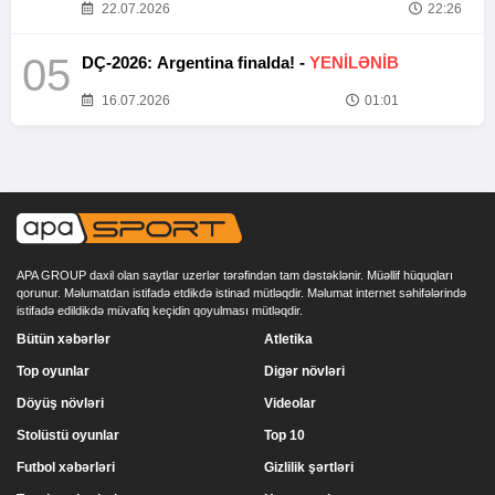
22.07.2026
22:26
05
DÇ-2026: Argentina finalda! -
YENİLƏNİB
16.07.2026
01:01
APA GROUP daxil olan saytlar uzerlər tərəfindən tam dəstəklənir. Müəllif hüquqları
qorunur. Məlumatdan istifadə etdikdə istinad mütləqdir. Məlumat internet səhifələrində
istifadə edildikdə müvafiq keçidin qoyulması mütləqdir.
Bütün xəbərlər
Atletika
Top oyunlar
Digər növləri
Döyüş növləri
Videolar
Stolüstü oyunlar
Top 10
Futbol xəbərləri
Gizlilik şərtləri