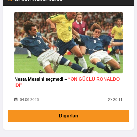
Nesta Messini seçmədi –
“ƏN GÜCLÜ RONALDO
“
IDI”
V
20
04.06.2026
20:11
Digərləri