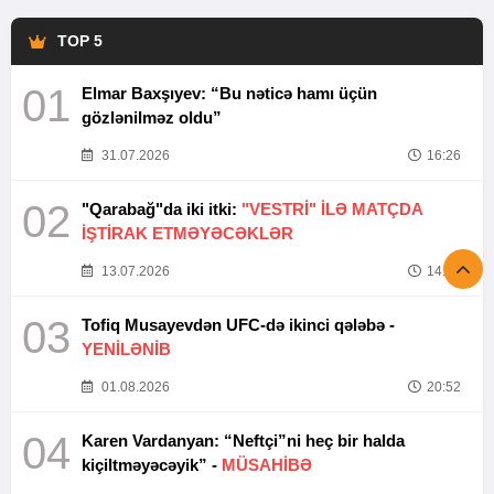
TOP 5
01
Elmar Baxşıyev: “Bu nəticə hamı üçün
gözlənilməz oldu”
31.07.2026
16:26
02
"Qarabağ"da iki itki:
"VESTRİ" İLƏ MATÇDA
İŞTİRAK ETMƏYƏCƏKLƏR
13.07.2026
14:37
03
Tofiq Musayevdən UFC-də ikinci qələbə -
YENİLƏNİB
01.08.2026
20:52
04
Karen Vardanyan: “Neftçi”ni heç bir halda
kiçiltməyəcəyik” -
MÜSAHİBƏ