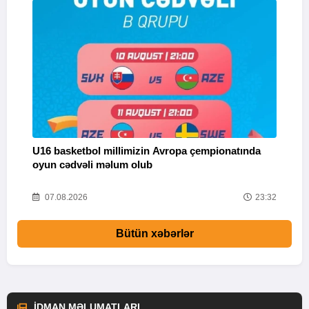
U16 basketbol millimizin Avropa çempionatında
M
oyun cədvəli məlum olub
58
07.08.2026
23:32
Bütün xəbərlər
İDMAN MƏLUMATLARI