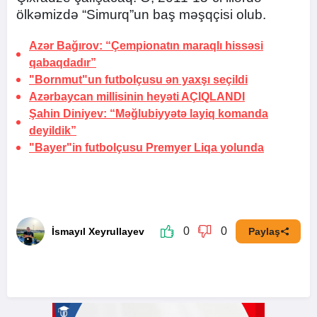
ölkəmizdə “Simurq”un baş məşqçisi olub.
Azər Bağırov: “Çempionatın maraqlı hissəsi
qabaqdadır”
"Bornmut"un futbolçusu ən yaxşı
seçildi
Azərbaycan millisinin heyəti
AÇIQLANDI
Şahin Diniyev: “Məğlubiyyətə layiq komanda
deyildik”
"Bayer"in futbolçusu Premyer Liqa
yolunda
0
0
İsmayıl Xeyrullayev
Paylaş