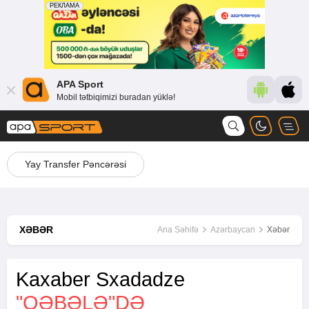
APA Sport
Mobil tətbiqimizi buradan yüklə!
Yay Transfer Pəncərəsi
XƏBƏR
Ana Səhifə
Azərbaycan
Xəbər
Kaxaber Sxadadze
"QƏBƏLƏ"DƏ