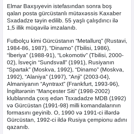
Elmar Baxşıyevin istefasından sonra boş
qalan posta gürcüstanlı mütəxəssis Kaxaber
Sxadadze təyin edilib. 55 yaşlı çalışdırıcı ilə
1,5 illik müqavilə imzalanıb.
Futbolçu kimi Gürcüstanın “Metallurq” (Rustavi,
1984-86, 1987), “Dinamo” (Tbilisi, 1986),
“İberiya” (1988-91), “Lokomotiv” (Tbilisi, 2000-
02), İsveçin “Sundsvall” (1991), Rusiyanın
“Spartak” (Moskva, 1992), “Dinamo” (Moskva,
1992), “Alaniya” (1997), “Anji” (2003-04),
Almaniyanın “Ayntraxt” (Frankfurt, 1993-96),
İngiltərənin “Mançester Siti” (1998-2002)
klublarında çıxış edən Tsxadadze MDB (1992)
və Gürcüstan (1991-98) milli komandalarının
formasını geyinib. O, 1990 və 1991-ci illərdə
Gürcüstan, 1992-ci ildə Rusiya çempionu adını
qazanıb.