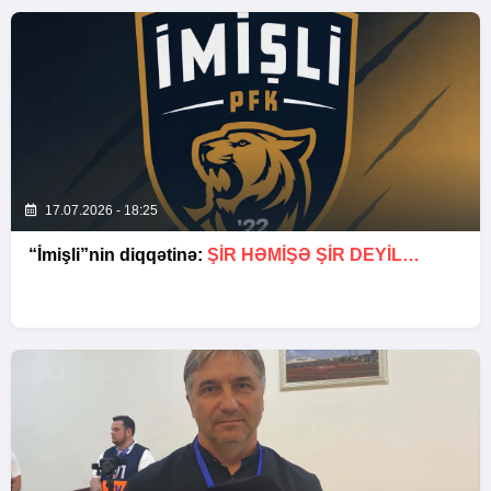
17.07.2026 - 18:25
“İmişli”nin diqqətinə:
ŞIR HƏMIŞƏ ŞIR DEYIL…