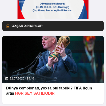
OXŞAR XƏBƏRLƏR
22.07.2026 - 15:46
Dünya çempionatı, yoxsa pul fabriki? FIFA üçün
artıq
HƏR ŞEY SATILIQDIR