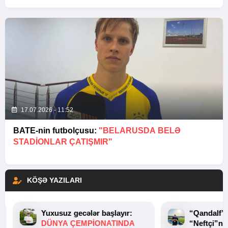
17.07.2026 - 11:52
BATE-nin futbolçusu:
"BELARUSDA BELƏ
STADIONLAR ÇATIŞMIR"
KÖŞƏ YAZILARI
Yuxusuz gecələr başlayır:
“Qandalf”
DÜNYA ÇEMPIONATINDA
“Neftçi”ni