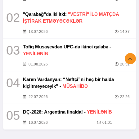
02
"Qarabağ"da iki itki:
"VESTRİ" İLƏ MATÇDA
İŞTİRAK ETMƏYƏCƏKLƏR
13.07.2026
14:37
03
Tofiq Musayevdən UFC-də ikinci qələbə -
YENİLƏNİB
01.08.2026
20:52
04
Karen Vardanyan: “Neftçi”ni heç bir halda
kiçiltməyəcəyik” -
MÜSAHİBƏ
22.07.2026
22:26
05
DÇ-2026: Argentina finalda! -
YENİLƏNİB
16.07.2026
01:01