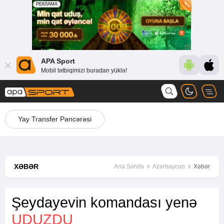
APA Sport
Mobil tətbiqimizi buradan yüklə!
Yay Transfer Pəncərəsi
XƏBƏR
Ana Səhifə
Azərbaycan
Xəbər
Şeydayevin komandası yenə
UDUZDU