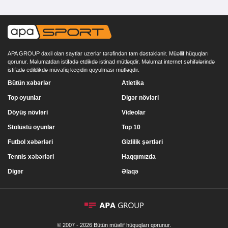
APA GROUP daxil olan saytlar uzerlər tərəfindən tam dəstəklənir. Müəllif hüquqları
qorunur. Məlumatdan istifadə etdikdə istinad mütləqdir. Məlumat internet səhifələrində
istifadə edildikdə müvafiq keçidin qoyulması mütləqdir.
Bütün xəbərlər
Atletika
Top oyunlar
Digər növləri
Döyüş növləri
Videolar
Stolüstü oyunlar
Top 10
Futbol xəbərləri
Gizlilik şərtləri
Tennis xəbərləri
Haqqımızda
Digər
Əlaqə
© 2007 - 2026 Bütün müəllif hüquqları qorunur.