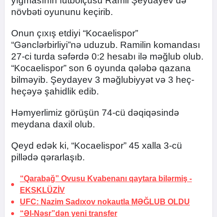
yığmasının futbolçusu Ramil Şeydayev də
növbəti oyununu keçirib.
Onun çıxış etdiyi “Kocaelispor”
“Gənclərbirliyi”nə uduzub. Ramilin komandası
27-ci turda səfərdə 0:2 hesabı ilə məğlub olub.
“Kocaelispor” son 6 oyunda qələbə qazana
bilməyib. Şeydayev 3 məğlubiyyət və 3 heç-
heçəyə şahidlik edib.
Həmyerlimiz görüşün 74-cü dəqiqəsində
meydana daxil olub.
Qeyd edək ki, “Kocaelispor” 45 xalla 3-cü
pillədə qərarlaşıb.
“Qarabağ” Ovusu Kvabenanı qaytara bilərmiş -
EKSKLÜZİV
UFC: Nazim Sadıxov nokautla
MƏĞLUB OLDU
“Əl-Nəsr”dən yeni transfer