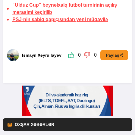
“Ulduz Cup” beynəlxalq futbol turnirinin açılış
mərasimi keçirilib
PSJ-nin sabiq qapıçısından yeni müqavilə
0
0
İsmayıl Xeyrullayev
Paylaş
OXŞAR XƏBƏRLƏR