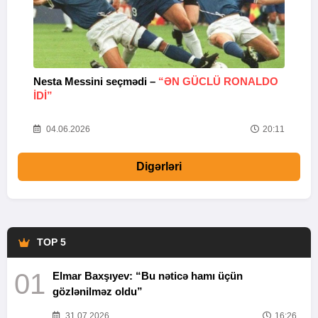
Nesta Messini seçmədi –
“ƏN GÜCLÜ RONALDO
“
IDI”
V
20
04.06.2026
20:11
Digərləri
TOP 5
01
Elmar Baxşıyev: “Bu nəticə hamı üçün
gözlənilməz oldu”
31.07.2026
16:26