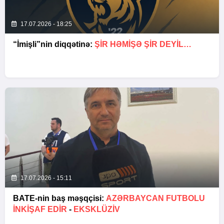
17.07.2026 - 18:25
“İmişli”nin diqqətinə:
ŞIR HƏMIŞƏ ŞIR DEYIL…
17.07.2026 - 15:11
BATE-nin baş məşqçisi:
AZƏRBAYCAN FUTBOLU
INKIŞAF EDIR
-
EKSKLÜZİV