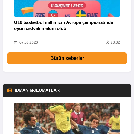
U16 basketbol millimizin Avropa çempionatında
M
oyun cədvəli məlum olub
58
07.08.2026
23:32
Bütün xəbərlər
İDMAN MƏLUMATLARI