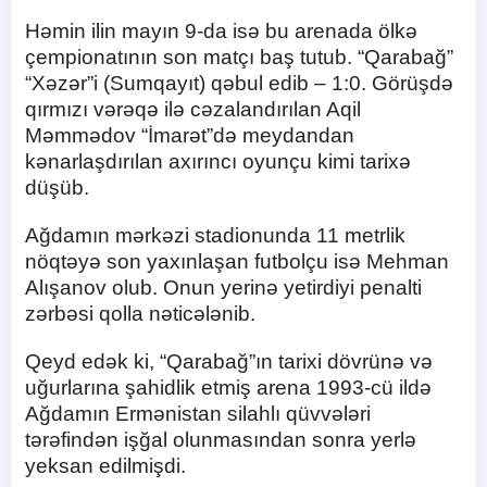
Həmin ilin mayın 9-da isə bu arenada ölkə
çempionatının son matçı baş tutub. “Qarabağ”
“Xəzər”i (Sumqayıt) qəbul edib – 1:0. Görüşdə
qırmızı vərəqə ilə cəzalandırılan Aqil
Məmmədov “İmarət”də meydandan
kənarlaşdırılan axırıncı oyunçu kimi tarixə
düşüb.
Ağdamın mərkəzi stadionunda 11 metrlik
nöqtəyə son yaxınlaşan futbolçu isə Mehman
Alışanov olub. Onun yerinə yetirdiyi penalti
zərbəsi qolla nəticələnib.
Qeyd edək ki, “Qarabağ”ın tarixi dövrünə və
uğurlarına şahidlik etmiş arena 1993-cü ildə
Ağdamın Ermənistan silahlı qüvvələri
tərəfindən işğal olunmasından sonra yerlə
yeksan edilmişdi.