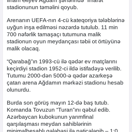
İlham Əliyev Ağdam şəhərində “İmarət”
stadionunun təməlini qoyub.
Arenanın UEFA-nın 4-cü kateqoriya tələblərinə
uyğun inşa edilməsi nəzərdə tutulub. 11 min
700 nəfərlik tamaşaçı tutumuna malik
stadionun oyun meydançası təbii ot örtüyünə
malik olacaq.
“Qarabağ”ın 1993-cü ilə qədər ev matçlarını
keçirdiyi stadion 1952-ci ildə istifadəyə verilib.
Tutumu 2000-dən 5000-ə qədər azarkeşə
çatan arena Ağdamın mərkəzi stadionu hesab
olunurdu.
Burda son görüş mayın 12-də baş tutub.
Komanda Tovuzun “Turan”ını qəbul edib.
Azərbaycan kubokunun yarımfinal
qarşılaşması meydan sahiblərinin
minimalhesablı qələbəsi ilə nəticələnib – 1:0.