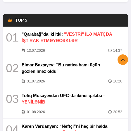
TOP 5
01
"Qarabağ"da iki itki:
"VESTRİ" İLƏ MATÇDA
İŞTİRAK ETMƏYƏCƏKLƏR
13.07.2026
14:37
02
Elmar Baxşıyev: “Bu nəticə hamı üçün
gözlənilməz oldu”
31.07.2026
16:26
03
Tofiq Musayevdən UFC-də ikinci qələbə -
YENİLƏNİB
01.08.2026
20:52
04
Karen Vardanyan: “Neftçi”ni heç bir halda