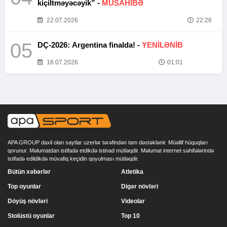
kiçiltməyəcəyik” -
MÜSAHİBƏ
22.07.2026
22:26
05
DÇ-2026: Argentina finalda! -
YENİLƏNİB
16.07.2026
01:01
APA GROUP daxil olan saytlar uzerlər tərəfindən tam dəstəklənir. Müəllif hüquqları
qorunur. Məlumatdan istifadə etdikdə istinad mütləqdir. Məlumat internet səhifələrində
istifadə edildikdə müvafiq keçidin qoyulması mütləqdir.
Bütün xəbərlər
Atletika
Top oyunlar
Digər növləri
Döyüş növləri
Videolar
Stolüstü oyunlar
Top 10