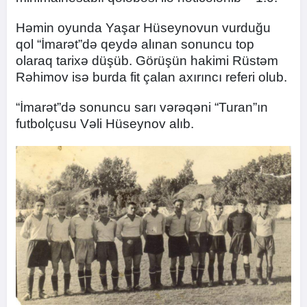
Həmin oyunda Yaşar Hüseynovun vurduğu
qol “İmarət”də qeydə alınan sonuncu top
olaraq tarixə düşüb. Görüşün hakimi Rüstəm
Rəhimov isə burda fit çalan axırıncı referi olub.
“İmarət”də sonuncu sarı vərəqəni “Turan”ın
futbolçusu Vəli Hüseynov alıb.