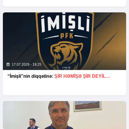
17.07.2026 - 18:25
“İmişli”nin diqqətinə:
ŞIR HƏMIŞƏ ŞIR DEYIL…