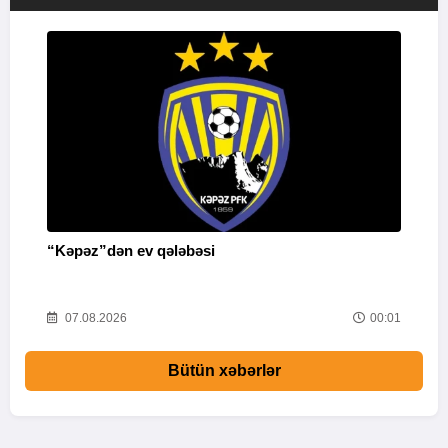
“Kəpəz”dən ev qələbəsi
Q
i
52
07.08.2026
00:01
Bütün xəbərlər