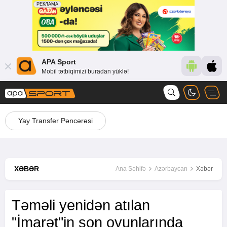
APA Sport
Mobil tətbiqimizi buradan yüklə!
Yay Transfer Pəncərəsi
XƏBƏR
Ana Səhifə
Azərbaycan
Xəbər
Təməli yenidən atılan
"İmarət"in son oyunlarında