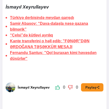
İsmayıl Xeyrullayev
Türkiyə derbisində
meydan qarışdı
Samir Abasov: “Dava-dalaşla nəsə qazana
bilmərik”
“Çelsi”də kütləvi ayrılıq
Kante transferini o həll edib:
"FƏNƏR"DƏN
ƏRDOĞANA TƏŞƏKKÜR MESAJI
Fernandu Santuş: "Qol buraxan kimi həvəsdən
düşürlər"
0
0
İsmayıl Xeyrullayev
Paylaş