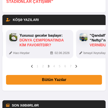
STADIONLAR ÇATIŞMIR"
KÖŞƏ YAZILARI
Yuxusuz gecələr başlayır:
“Qandalf”
DÜNYA ÇEMPIONATINDA
“Neftçi”ni
KIM FAVORITDIR?
VERNİDUB
TOXUNUŞ
Hacı Heydər
02.06.2026
İsmayıl Xeyrullaye
1
2
3
4
5
6
7
Bütün Yazılar
SON XƏBƏRLƏR