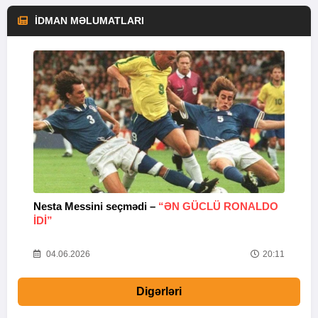
İDMAN MƏLUMATLARI
Nesta Messini seçmədi –
“ƏN GÜCLÜ RONALDO
“
IDI”
V
20
04.06.2026
20:11
Digərləri