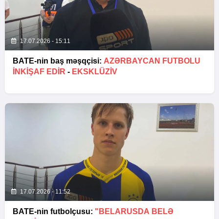
17.07.2026 - 15:11
BATE-nin baş məşqçisi:
AZƏRBAYCAN FUTBOLU
INKIŞAF EDIR
-
EKSKLÜZİV
17.07.2026 - 11:52
BATE-nin futbolçusu:
"BELARUSDA BELƏ