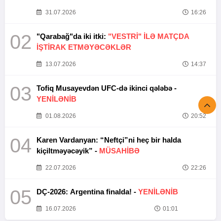
31.07.2026
16:26
02
"Qarabağ"da iki itki:
"VESTRİ" İLƏ MATÇDA
İŞTİRAK ETMƏYƏCƏKLƏR
13.07.2026
14:37
03
Tofiq Musayevdən UFC-də ikinci qələbə -
YENİLƏNİB
01.08.2026
20:52
04
Karen Vardanyan: “Neftçi”ni heç bir halda
kiçiltməyəcəyik” -
MÜSAHİBƏ
22.07.2026
22:26
05
DÇ-2026: Argentina finalda! -
YENİLƏNİB
16.07.2026
01:01