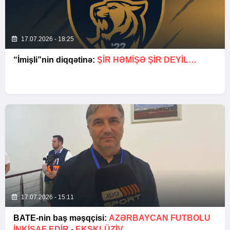
17.07.2026 - 18:25
“İmişli”nin diqqətinə:
ŞIR HƏMIŞƏ ŞIR DEYIL…
17.07.2026 - 15:11
BATE-nin baş məşqçisi:
AZƏRBAYCAN FUTBOLU
INKIŞAF EDIR
-
EKSKLÜZİV