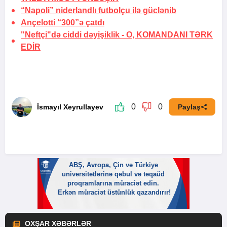
“Napoli” niderlandlı futbolçu ilə güclənib
Ançelotti “300”ə çatdı
"Neftçi"də ciddi dəyişiklik -
O, KOMANDANI TƏRK
EDİR
0
0
İsmayıl Xeyrullayev
Paylaş
OXŞAR XƏBƏRLƏR