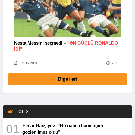
Nesta Messini seçmədi –
“ƏN GÜCLÜ RONALDO
“
IDI”
V
20
04.06.2026
20:11
Digərləri
TOP 5
01
Elmar Baxşıyev: “Bu nəticə hamı üçün
gözlənilməz oldu”