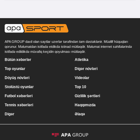
APA GROUP daxil olan saytlar uzerlər tərəfindən tam dəstəklənir. Müəllif hüquqları
qorunur. Məlumatdan istifadə etdikdə istinad mütləqdir. Məlumat internet səhifələrində
istifadə edildikdə müvafiq keçidin qoyulması mütləqdir.
Bütün xəbərlər
Atletika
Top oyunlar
Digər növləri
Döyüş növləri
Videolar
Stolüstü oyunlar
Top 10
Futbol xəbərləri
Gizlilik şərtləri
Tennis xəbərləri
Haqqımızda
Digər
Əlaqə