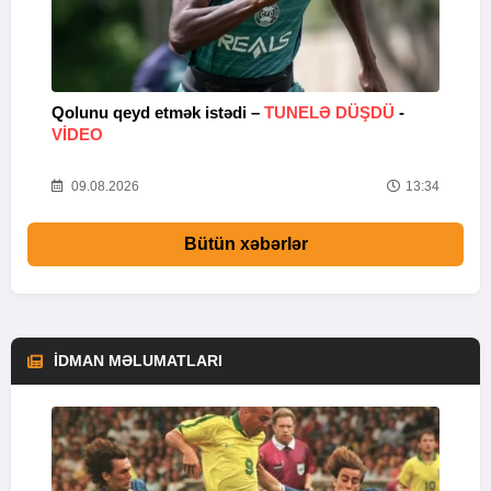
lə
Qolunu qeyd etmək istədi –
TUNELƏ DÜŞDÜ
-
“
VİDEO
53
09.08.2026
13:34
Bütün xəbərlər
İDMAN MƏLUMATLARI