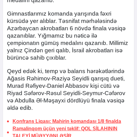
medalını qazanıb.
Gimnastlarımız komanda yarışında fəxri
kürsüdə yer alıblar. Təsnifat mərhələsində
Azərbaycan akrobatları 6 növdə finala vəsiqə
qazanıblar. Yığmamız bu nəticə ilə
çempionatın gümüş medalını qazanıb. Millimiz
yalnız Çindən geri qalıb, İsrail akrobatları isə
bürüncə sahib çıxıblar.
Qeyd edək ki, temp və balans hərəkətlərində
Ağasis Rəhimov-Raziyə Seyidli qarışıq dueti,
Murad Rəfiyev-Daniel Abbasov kişi cütü və
Riyad Səfərov-Rəsul Seyidli-Seymur-Cəfərov
və Abdulla Əl-Məşayxi dördlüyü finala vəsiqə
əldə edib.
Konfrans Liqası: Mahirin komandası
1/8 finalda
Ramalinqom üçün yeni təklif:
QOL SİLAHININ
TALEYİ MÜƏYYƏNLƏŞİR