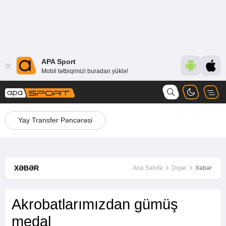
APA Sport
Mobil tətbiqimizi buradan yüklə!
Yay Transfer Pəncərəsi
XƏBƏR
Ana Səhifə
Digər
Xəbər
Akrobatlarımızdan gümüş
medal