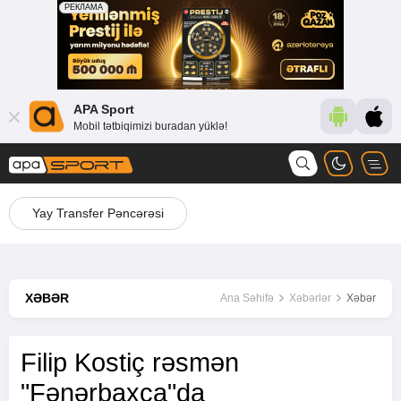
APA Sport
Mobil tətbiqimizi buradan yüklə!
Yay Transfer Pəncərəsi
XƏBƏR
Ana Səhifə
Xəbərlər
Xəbər
Filip Kostiç rəsmən
"Fənərbaxça"da