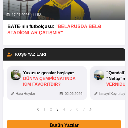
17.07.2026 - 11:52
BATE-nin futbolçusu:
"BELARUSDA BELƏ
STADIONLAR ÇATIŞMIR"
KÖŞƏ YAZILARI
Yuxusuz gecələr başlayır:
“Qandalf”
DÜNYA ÇEMPIONATINDA
“Neftçi”ni
KIM FAVORITDIR?
VERNİDUB
TOXUNUŞ
Hacı Heydər
02.06.2026
İsmayıl Xeyrullaye
1
2
3
4
5
6
7
Bütün Yazılar