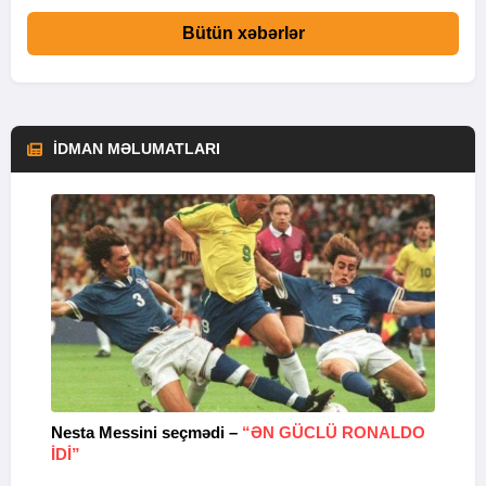
Bütün xəbərlər
İDMAN MƏLUMATLARI
Nesta Messini seçmədi –
“ƏN GÜCLÜ RONALDO
“
IDI”
V