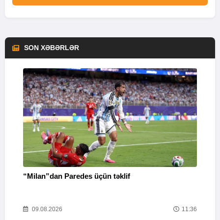
SON XƏBƏRLƏR
“Milan”dan Paredes üçün təklif
M
53
09.08.2026
11:36