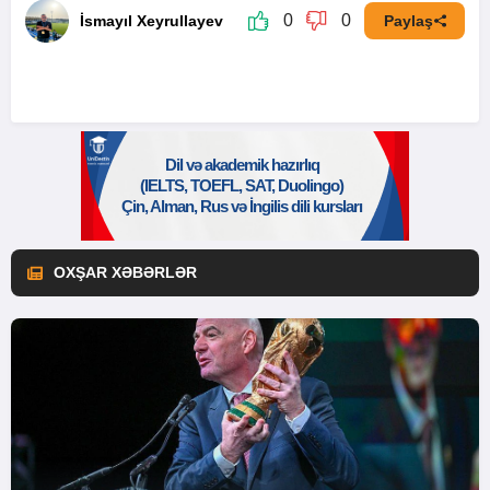
0
0
İsmayıl Xeyrullayev
Paylaş
OXŞAR XƏBƏRLƏR