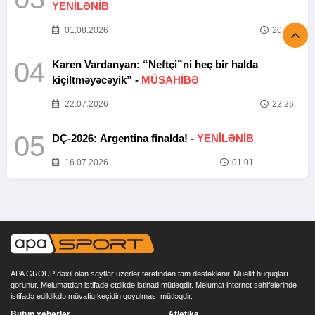
YENİLƏNİB
01.08.2026
20:52
04
Karen Vardanyan: “Neftçi”ni heç bir halda
kiçiltməyəcəyik” -
MÜSAHİBƏ
22.07.2026
22:26
05
DÇ-2026: Argentina finalda! -
YENİLƏNİB
16.07.2026
01:01
APA GROUP daxil olan saytlar uzerlər tərəfindən tam dəstəklənir. Müəllif hüquqları
qorunur. Məlumatdan istifadə etdikdə istinad mütləqdir. Məlumat internet səhifələrində
istifadə edildikdə müvafiq keçidin qoyulması mütləqdir.
Bütün xəbərlər
Atletika