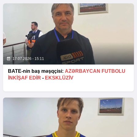
17.07.2026 - 15:11
BATE-nin baş məşqçisi:
AZƏRBAYCAN FUTBOLU
INKIŞAF EDIR
-
EKSKLÜZİV