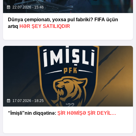
22.07.2026 - 15:46
Dünya çempionatı, yoxsa pul fabriki? FIFA üçün
artıq
HƏR ŞEY SATILIQDIR
17.07.2026 - 18:25
“İmişli”nin diqqətinə:
ŞIR HƏMIŞƏ ŞIR DEYIL…