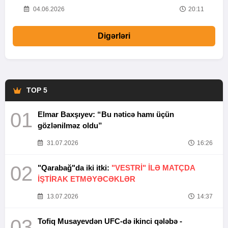
20
04.06.2026
20:11
Digərləri
TOP 5
01
Elmar Baxşıyev: “Bu nəticə hamı üçün
gözlənilməz oldu”
31.07.2026
16:26
02
"Qarabağ"da iki itki:
"VESTRİ" İLƏ MATÇDA
İŞTİRAK ETMƏYƏCƏKLƏR
13.07.2026
14:37
03
Tofiq Musayevdən UFC-də ikinci qələbə -