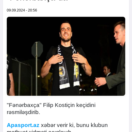
09.09.2024 - 20:56
"Fənərbaxça" Filip Kostiçin keçidini
rəsmiləşdirib.
Apasport.az
xəbər verir ki, bunu klubun