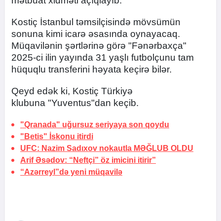
mətbuat xidməti açıqlayıb.
Kostiç İstanbul təmsilçisində mövsümün
sonuna kimi icarə əsasında oynayacaq.
Müqavilənin şərtlərinə görə "Fənərbaxça"
2025-ci ilin yayında 31 yaşlı futbolçunu tam
hüquqlu transferini həyata keçirə bilər.
Qeyd edək ki, Kostiç Türkiyə
klubuna "Yuventus"dan keçib.
"Qranada" uğursuz seriyaya
son qoydu
"Betis" İskonu
itirdi
UFC: Nazim Sadıxov nokautla
MƏĞLUB OLDU
Arif Əsədov: “Neftçi” öz imicini itirir”
“Azərreyl”də yeni müqavilə