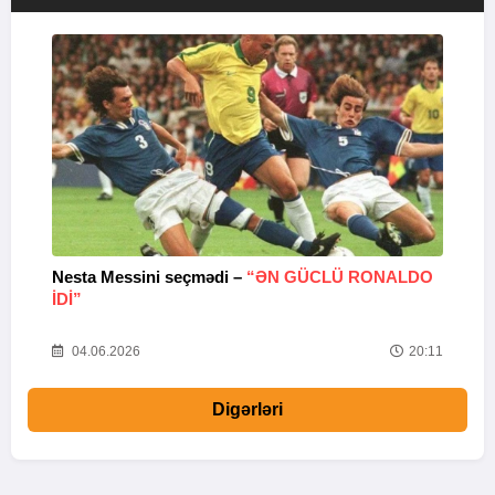
Nesta Messini seçmədi –
“ƏN GÜCLÜ RONALDO
“
IDI”
V
20
04.06.2026
20:11
Digərləri