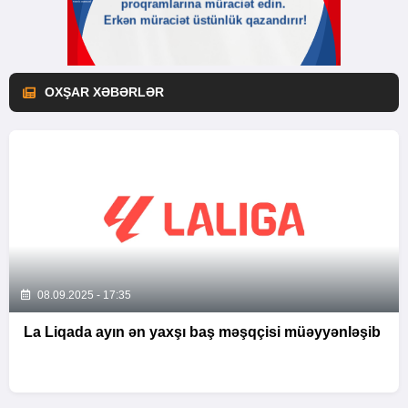
OXŞAR XƏBƏRLƏR
08.09.2025 - 17:35
La Liqada ayın ən yaxşı baş məşqçisi müəyyənləşib