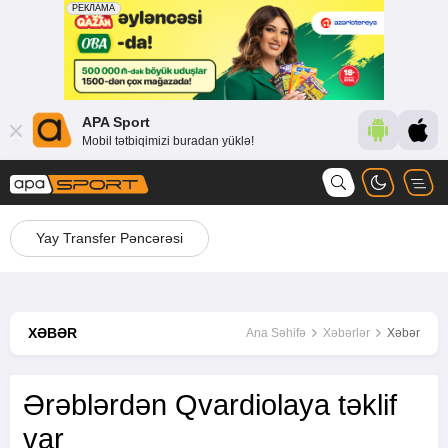
APA Sport
Mobil tətbiqimizi buradan yüklə!
Yay Transfer Pəncərəsi
XƏBƏR
Ana Səhifə
Xəbərlər
Xəbər
Ərəblərdən Qvardiolaya təklif
var