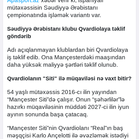
Apasport.az
xəbər verir ki, ispaniyalı
mütəxəssisin Səudiyyə Ərəbistanı
çempionatında işləmək variantı var.
Səudiyyə Ərəbistanı klubu Qvardiolaya təklif
göndərib
Adı açıqlanmayan klublardan biri Qvardiolaya
iş təklif edib. Ona Mançesterdəki maaşından
daha yüksək maliyyə şərtləri təklif olunub.
Qvardiolanın "Siti" ilə müqaviləsi nə vaxt bitir?
54 yaşlı mütəxəssis 2016-cı ilin yayından
“Mançester Siti”də çalışır. Onun “şəhərlilər”lə
hazırkı müqaviləsinin müddəti 2027-ci ilin iyun
ayının sonunda başa çatacaq.
“Mançester Siti”nin Qvardiolanı “Real”ın baş
məşqçisi Karlo Ançelotti ilə əvəzləmək istədiyi