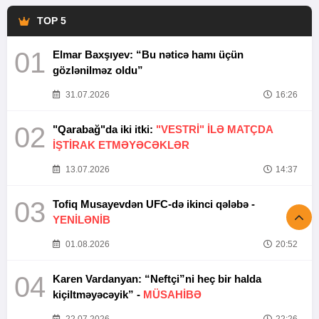
TOP 5
01
Elmar Baxşıyev: “Bu nəticə hamı üçün
gözlənilməz oldu”
31.07.2026
16:26
02
"Qarabağ"da iki itki:
"VESTRİ" İLƏ MATÇDA
İŞTİRAK ETMƏYƏCƏKLƏR
13.07.2026
14:37
03
Tofiq Musayevdən UFC-də ikinci qələbə -
YENİLƏNİB
01.08.2026
20:52
04
Karen Vardanyan: “Neftçi”ni heç bir halda
kiçiltməyəcəyik” -
MÜSAHİBƏ