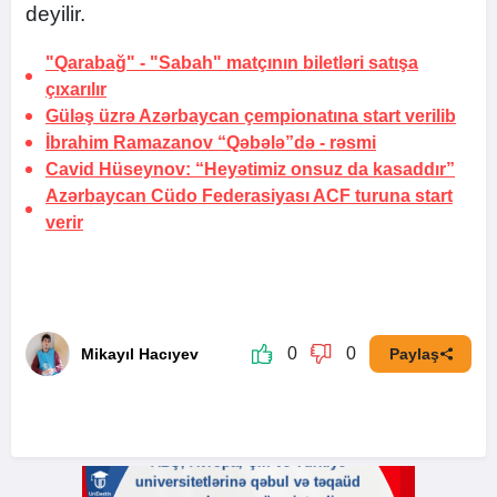
deyilir.
"Qarabağ" - "Sabah" matçının biletləri satışa
çıxarılır
Güləş üzrə Azərbaycan çempionatına start verilib
İbrahim Ramazanov “Qəbələ”də -
rəsmi
Cavid Hüseynov: “Heyətimiz onsuz da kasaddır”
Azərbaycan Cüdo Federasiyası ACF turuna start
verir
0
0
Mikayıl Hacıyev
Paylaş