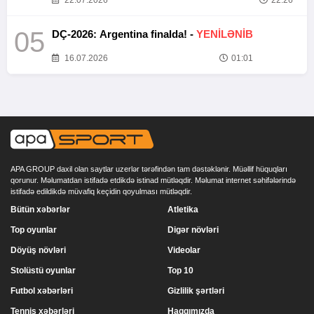
22.07.2026
22:26
05
DÇ-2026: Argentina finalda! -
YENİLƏNİB
16.07.2026
01:01
APA GROUP daxil olan saytlar uzerlər tərəfindən tam dəstəklənir. Müəllif hüquqları
qorunur. Məlumatdan istifadə etdikdə istinad mütləqdir. Məlumat internet səhifələrində
istifadə edildikdə müvafiq keçidin qoyulması mütləqdir.
Bütün xəbərlər
Atletika
Top oyunlar
Digər növləri
Döyüş növləri
Videolar
Stolüstü oyunlar
Top 10
Futbol xəbərləri
Gizlilik şərtləri
Tennis xəbərləri
Haqqımızda