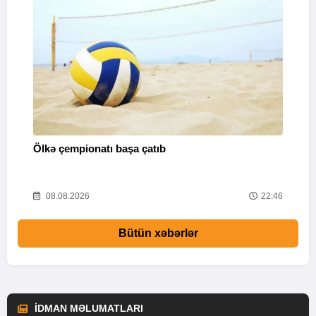
Ölkə çempionatı başa çatıb
T
37
08.08.2026
22:46
Bütün xəbərlər
İDMAN MƏLUMATLARI