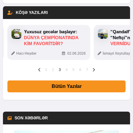
KÖŞƏ YAZILARI
Yuxusuz gecələr başlayır:
“Qandalf”
DÜNYA ÇEMPIONATINDA
“Neftçi”ni
KIM FAVORITDIR?
VERNİDUB
TOXUNUŞ
Hacı Heydər
02.06.2026
İsmayıl Xeyrullaye
1
2
3
4
5
6
7
Bütün Yazılar
SON XƏBƏRLƏR