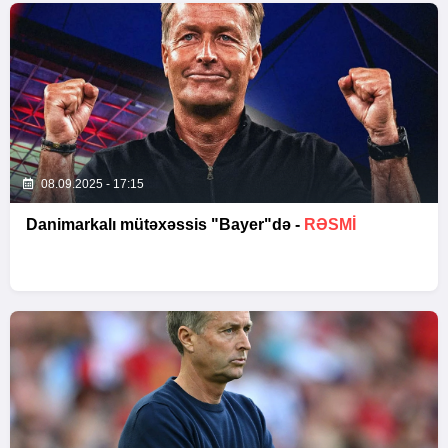
08.09.2025 - 17:15
Danimarkalı mütəxəssis "Bayer"də -
RƏSMI