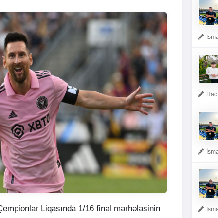
İsma
Hacı
İsma
mpionlar Liqasında 1/16 final mərhələsinin
İsma