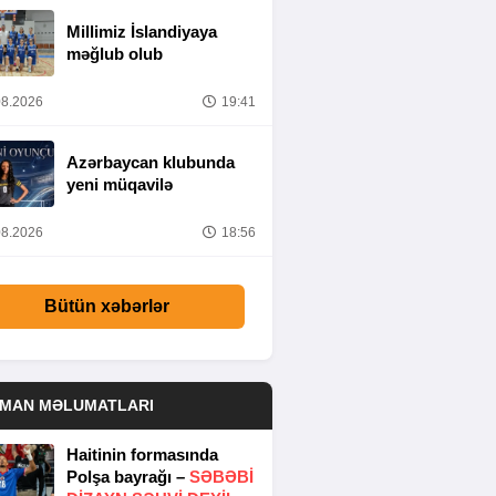
Millimiz İslandiyaya
məğlub olub
8.2026
19:41
Azərbaycan klubunda
yeni müqavilə
8.2026
18:56
Bütün xəbərlər
DMAN MƏLUMATLARI
Haitinin formasında
Polşa bayrağı –
SƏBƏBI