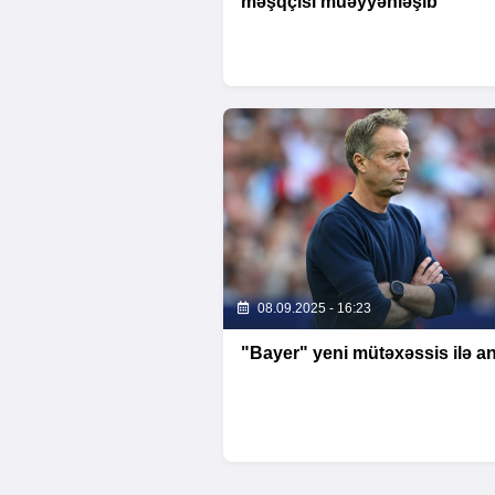
məşqçisi müəyyənləşib
08.09.2025 - 16:23
"Bayer" yeni mütəxəssis ilə an