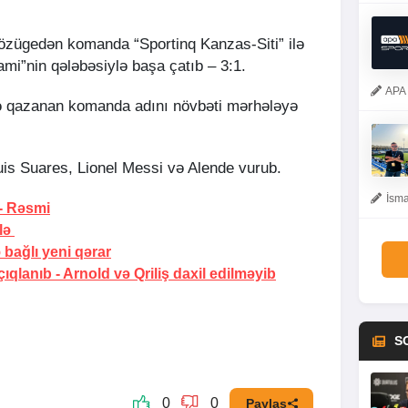
sözügedən komanda “Sportinq Kanzas-Siti” ilə
ami”nin qələbəsiylə başa çatıb – 3:1.
APA 
bə qazanan komanda adını növbəti mərhələyə
Luis Suares, Lionel Messi və Alende vurub.
İsma
- Rəsmi
lə
 bağlı yeni qərar
açıqlanıb -
Arnold və Qriliş daxil edilməyib
S
0
0
Paylaş