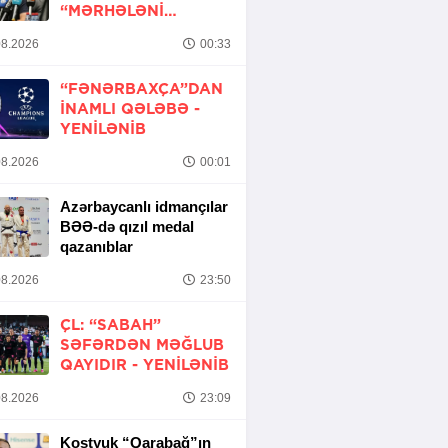
“MƏRHƏLƏNI
KEÇMƏK ŞANSIMIZ
8.2026
00:33
VAR”
“FƏNƏRBAXÇA”DAN
INAMLI QƏLƏBƏ -
YENİLƏNİB
8.2026
00:01
Azərbaycanlı idmançılar
BƏƏ-də qızıl medal
qazanıblar
8.2026
23:50
ÇL: “SABAH”
SƏFƏRDƏN MƏĞLUB
QAYIDIR -
YENİLƏNİB
8.2026
23:09
Kostyuk “Qarabağ”ın