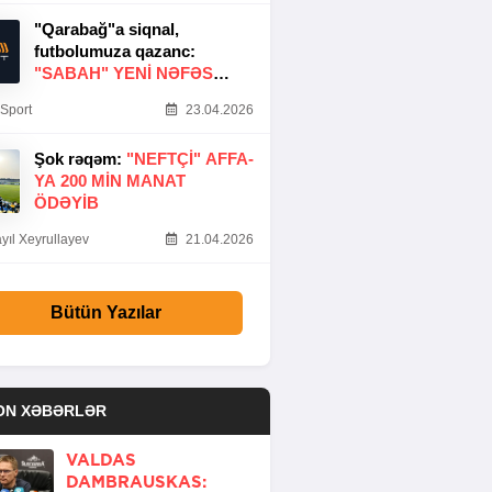
"Qarabağ"a siqnal,
futbolumuza qazanc:
"SABAH" YENI NƏFƏS
GƏTIRDI
Sport
23.04.2026
Şok rəqəm:
"NEFTÇI" AFFA-
YA 200 MIN MANAT
ÖDƏYIB
yıl Xeyrullayev
21.04.2026
Bütün Yazılar
ON XƏBƏRLƏR
VALDAS
DAMBRAUSKAS: