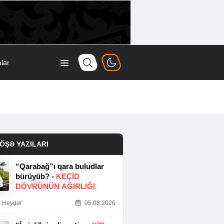
lar
ÖŞƏ YAZILARI
“Qarabağ”ı qara buludlar
bürüyüb? -
KEÇID
DÖVRÜNÜN AĞIRLIĞI
 Heydər
05.08.2026