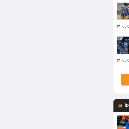
05.0
05.0
İ