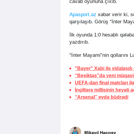
cavab oyununa çıxıb.
Apasport.az
xəbər verir ki, 
qarşılaşıb. Görüş “İnter May
İlk oyunda 1:0 hesablı qələ
yazdırıb.
“İnter Mayami”nin qollarını 
"Bayer" Xabi ilə vidalaşdı
“Beşiktaş”da yeni müqavi
UEFA-dan final matçları ilə
İngiltərə millisinin heyəti 
“Arsenal” evdə büdrədi
Mikayıl Hacıyev