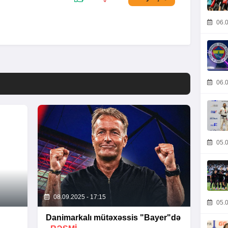
06.0
06.0
05.0
08.09.2025 - 17:15
05.0
Danimarkalı mütəxəssis "Bayer"də