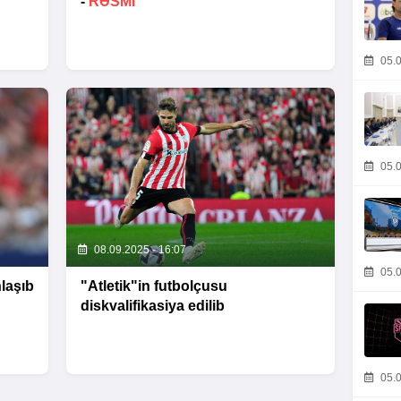
-
RƏSMI
05.0
05.0
08.09.2025 - 16:07
05.0
laşıb
"Atletik"in futbolçusu
diskvalifikasiya edilib
05.0