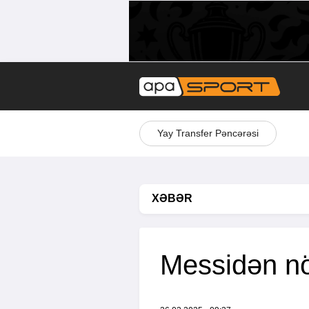
Yay Transfer Pəncərəsi
XƏBƏR
Messidən nö