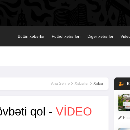
Bütün xəbərlər
Futbol xəbərləri
Digər xəbərlər
Video
Ana Səhifə
Xəbərlər
Xəbər
K
vbəti qol -
VİDEO
Hacı