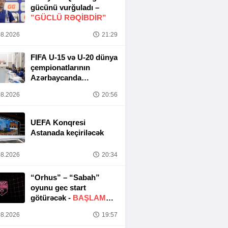
gücünü vurğuladı –
”GÜCLÜ RƏQİBDİR”
8.2026
21:29
FIFA U-15 və U-20 dünya
çempionatlarının
Azərbaycanda
keçirilməsi ilə bağlı
8.2026
20:56
Təşkilat Komitəsinin
iclası baş tutub
UEFA Konqresi
Astanada keçiriləcək
8.2026
20:34
“Orhus” – “Sabah”
oyunu gec start
götürəcək -
BAŞLAMA
SAATI DƏYIŞDIRILDI
8.2026
19:57