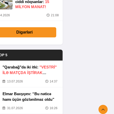
ciddi nöqsanlar:
15
MILYON MANAT!
4.2026
21:08
Digərləri
OP 5
"Qarabağ"da iki itki:
"VESTRİ"
İLƏ MATÇDA İŞTİRAK
ETMƏYƏCƏKLƏR
13.07.2026
14:37
Elmar Baxşıyev: “Bu nəticə
hamı üçün gözlənilməz oldu”
31.07.2026
16:26