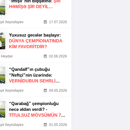
“İmişli”nin diqqətinə:
ŞIR
HƏMIŞƏ ŞIR DEYIL…
yıl Xeyrullayev
17.07.2026
Yuxusuz gecələr başlayır:
DÜNYA ÇEMPIONATINDA
KIM FAVORITDIR?
 Heydər
02.06.2026
“Qandalf”ın çubuğu
“Neftçi”nin üzərində:
VERNİDUBUN SEHRLİ
TOXUNUŞU
yıl Xeyrullayev
04.05.2026
“Qarabağ” çempionluğu
necə əldən verdi? -
TITULSUZ MÖVSÜMÜN 7
SƏBƏBI
yıl Xeyrullayev
01.05.2026