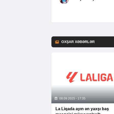
OXŞAR XƏBƏRLƏR
08.09.2025 - 17:35
La Liqada ayın ən yaxşı baş