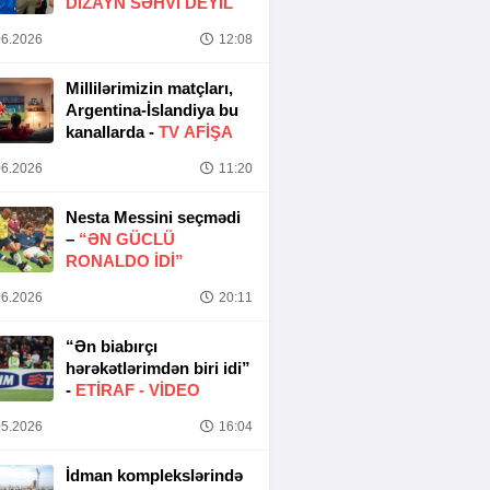
DIZAYN SƏHVI DEYIL
6.2026
12:08
Millilərimizin matçları,
Argentina-İslandiya bu
kanallarda -
TV AFİŞA
6.2026
11:20
Nesta Messini seçmədi
–
“ƏN GÜCLÜ
RONALDO IDI”
6.2026
20:11
“Ən biabırçı
hərəkətlərimdən biri idi”
-
ETIRAF -
VİDEO
5.2026
16:04
İdman komplekslərində