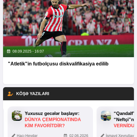
08.09.2025 - 16:07
"Atletik"in futbolçusu diskvalifikasiya edilib
KÖŞƏ YAZILARI
Yuxusuz gecələr başlayır:
“Qandalf”
DÜNYA ÇEMPIONATINDA
“Neftçi”ni
KIM FAVORITDIR?
VERNİDUB
TOXUNUŞ
Hacı Heydər
02.06.2026
İsmayıl Xeyrullaye