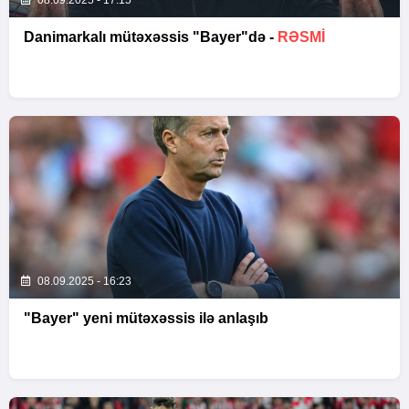
08.09.2025 - 17:15
Danimarkalı mütəxəssis "Bayer"də -
RƏSMI
08.09.2025 - 16:23
"Bayer" yeni mütəxəssis ilə anlaşıb