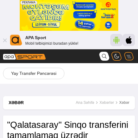
APA Sport
Mobil tətbiqimizi buradan yüklə!
Yay Transfer Pəncərəsi
XƏBƏR
Ana Səhifə
Xəbərlər
Xəbər
"Qalatasaray" Sinqo transferini
tamamlamaq üzrədir