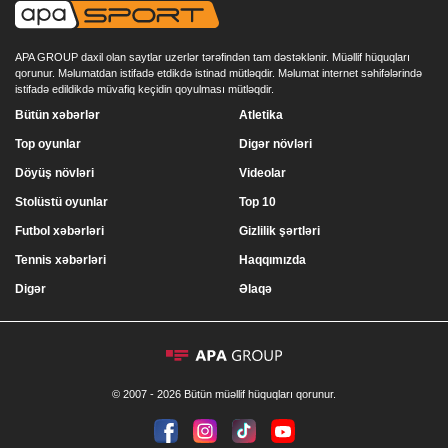
APA GROUP daxil olan saytlar uzerlər tərəfindən tam dəstəklənir. Müəllif hüquqları
qorunur. Məlumatdan istifadə etdikdə istinad mütləqdir. Məlumat internet səhifələrində
istifadə edildikdə müvafiq keçidin qoyulması mütləqdir.
Bütün xəbərlər
Atletika
Top oyunlar
Digər növləri
Döyüş növləri
Videolar
Stolüstü oyunlar
Top 10
Futbol xəbərləri
Gizlilik şərtləri
Tennis xəbərləri
Haqqımızda
Digər
Əlaqə
© 2007 - 2026 Bütün müəllif hüquqları qorunur.