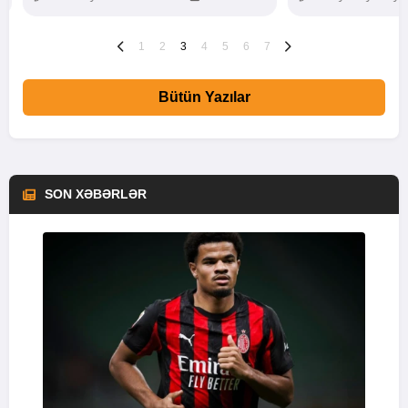
1
2
3
4
5
6
7
Bütün Yazılar
SON XƏBƏRLƏR