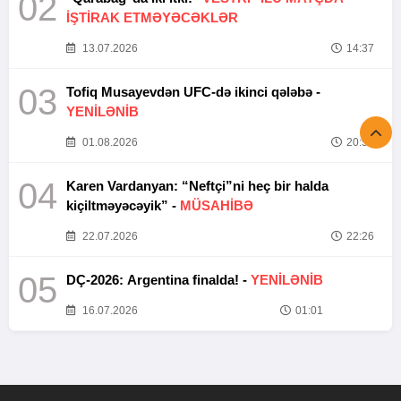
02
İŞTİRAK ETMƏYƏCƏKLƏR
13.07.2026
14:37
03
Tofiq Musayevdən UFC-də ikinci qələbə -
YENİLƏNİB
01.08.2026
20:52
04
Karen Vardanyan: “Neftçi”ni heç bir halda
kiçiltməyəcəyik” -
MÜSAHİBƏ
22.07.2026
22:26
05
DÇ-2026: Argentina finalda! -
YENİLƏNİB
16.07.2026
01:01