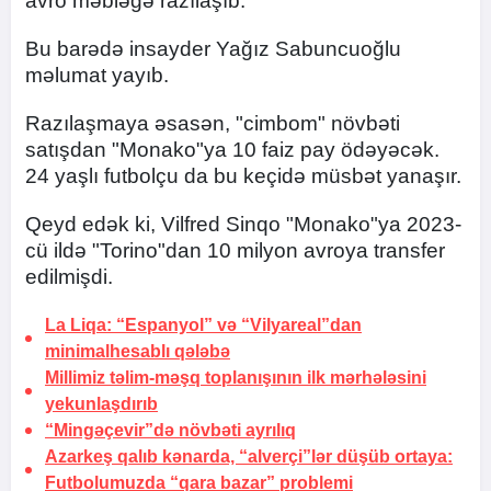
avro məbləğə razılaşıb.
Bu barədə insayder Yağız Sabuncuoğlu
məlumat yayıb.
Razılaşmaya əsasən, "cimbom" növbəti
satışdan "Monako"ya 10 faiz pay ödəyəcək.
24 yaşlı futbolçu da bu keçidə müsbət yanaşır.
Qeyd edək ki, Vilfred Sinqo "Monako"ya 2023-
cü ildə "Torino"dan 10 milyon avroya transfer
edilmişdi.
La Liqa: “Espanyol” və “Vilyareal”dan
minimalhesablı qələbə
Millimiz təlim-məşq toplanışının ilk mərhələsini
yekunlaşdırıb
“Mingəçevir”də növbəti
ayrılıq
Azarkeş qalıb kənarda, “alverçi”lər düşüb ortaya:
Futbolumuzda “qara bazar” problemi