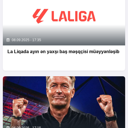
08.09.2025 - 17:35
La Liqada ayın ən yaxşı baş məşqçisi müəyyənləşib