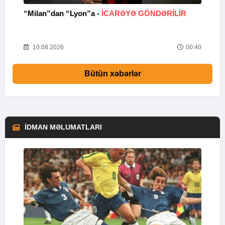
“Milan”dan “Lyon”a -
İCARƏYƏ GÖNDƏRİLİR
C
04
10.08.2026
00:40
Bütün xəbərlər
İDMAN MƏLUMATLARI