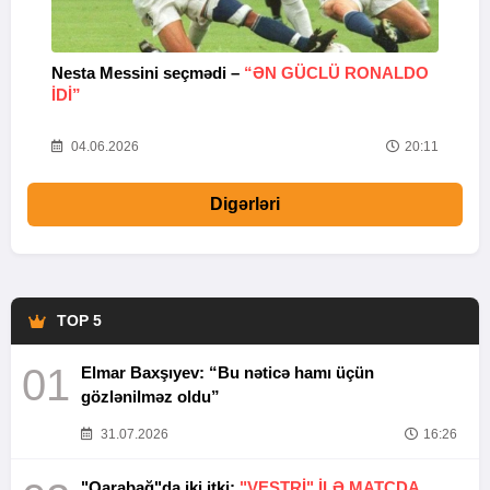
Nesta Messini seçmədi –
“ƏN GÜCLÜ RONALDO
“
IDI”
V
20
04.06.2026
20:11
Digərləri
TOP 5
01
Elmar Baxşıyev: “Bu nəticə hamı üçün
gözlənilməz oldu”
31.07.2026
16:26
"Qarabağ"da iki itki:
"VESTRİ" İLƏ MATÇDA