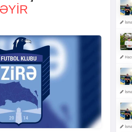
TƏYIR
İsma
Hacı
İsma
İsma