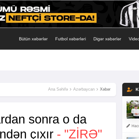
Bütün xəbərlər
Futbol xəbərləri
Digər xəbərlər
Video
Ana Səhifə
Azərbaycan
Xəbər
K
rdan sonra o da
Hacı
indən çıxır
- "ZIRƏ"