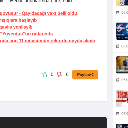
ik”, “Hebar” klublarında çıxış edib.
06.0
 qovuşur
- Qayıdacağı vaxt bəlli oldu
ışıqlara başlayıb
qavilə yeniləyib
 “Yuventus”un radarında
ında son 11 mövsümün rekordu qeydə alınıb
06.0
0
0
Paylaş
06.0
06.0