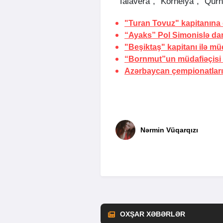
“Talavera”, “Kornelya”, “Qurn
"Turan Tovuz" kapitanına
“Ayaks” Pol Simonislə dan
"Beşiktaş" kapitanı ilə mü
“Bornmut”un müdafiəçisi
Azərbaycan çempionatlar
Nərmin Vüqarqızı
OXŞAR XƏBƏRLƏR