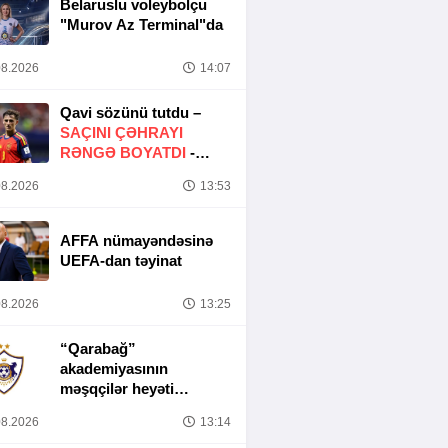
Belaruslu voleybolçu
"Murov Az Terminal"da
8.2026
14:07
Qavi sözünü tutdu –
SAÇINI ÇƏHRAYI
RƏNGƏ BOYATDI
-
FOTO
8.2026
13:53
AFFA nümayəndəsinə
UEFA-dan təyinat
8.2026
13:25
“Qarabağ”
akademiyasının
məşqçilər heyəti
müəyyənləşib
8.2026
13:14