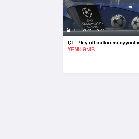
30.01.2026 - 15:27
ÇL: Pley-off cütləri müəyyənləş
YENİLƏNİB