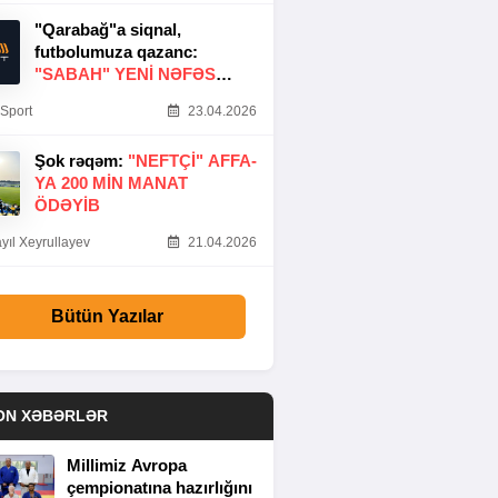
"Qarabağ"a siqnal,
futbolumuza qazanc:
"SABAH" YENI NƏFƏS
GƏTIRDI
Sport
23.04.2026
Şok rəqəm:
"NEFTÇI" AFFA-
YA 200 MIN MANAT
ÖDƏYIB
yıl Xeyrullayev
21.04.2026
Bütün Yazılar
ON XƏBƏRLƏR
Millimiz Avropa
çempionatına hazırlığını