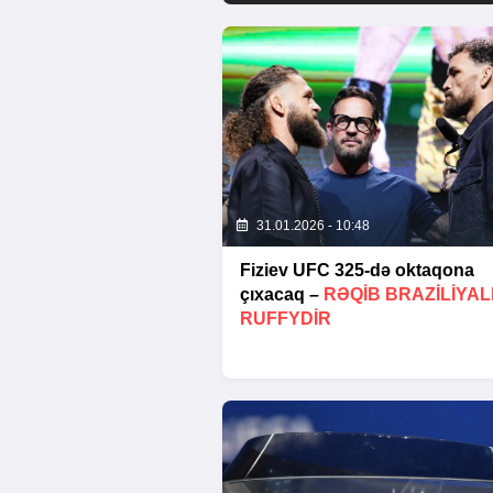
31.01.2026 - 10:48
Fiziev UFC 325-də oktaqona
çıxacaq –
RƏQIB BRAZILIYAL
RUFFYDIR