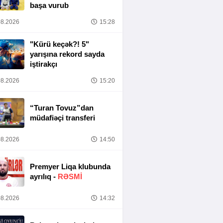
başa vurub
8.2026
15:28
"Kürü keçək?! 5"
yarışına rekord sayda
iştirakçı
8.2026
15:20
“Turan Tovuz”dan
müdafiəçi transferi
8.2026
14:50
Premyer Liqa klubunda
ayrılıq -
RƏSMİ
8.2026
14:32