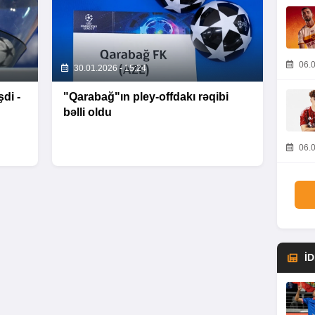
06.0
30.01.2026 - 15:24
di -
"Qarabağ"ın pley-offdakı rəqibi
bəlli oldu
06.0
İ