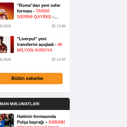
"Roma"dan yeni səfər
forması -
TARIXI
GERBƏ QAYIDIŞ
-
FOTO
8.2026
13:06
"Liverpul" yeni
transferini açıqladı -
40
MILYON AVROYA
8.2026
12:40
Bütün xəbərlər
DMAN MƏLUMATLARI
Haitinin formasında
Polşa bayrağı –
SƏBƏBI