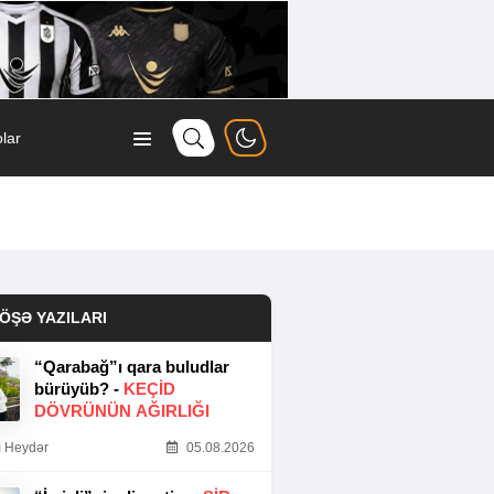
lar
ÖŞƏ YAZILARI
“Qarabağ”ı qara buludlar
bürüyüb? -
KEÇID
DÖVRÜNÜN AĞIRLIĞI
 Heydər
05.08.2026