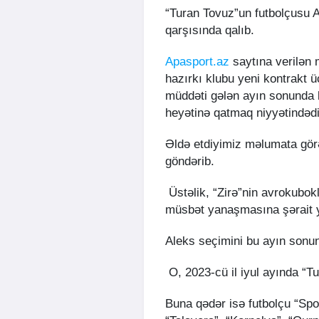
“Turan Tovuz”un futbolçusu A
qarşısında qalıb.
Apasport.az
saytına verilən 
hazırkı klubu yeni kontrakt ü
müddəti gələn ayın sonunda b
heyətinə qatmaq niyyətindədi
Əldə etdiyimiz məlumata görə
göndərib.
Üstəlik, “Zirə”nin avrokubokl
müsbət yanaşmasına şərait 
Aleks seçimini bu ayın sonu
O, 2023-cü il iyul ayında “T
Buna qədər isə futbolçu “Spo