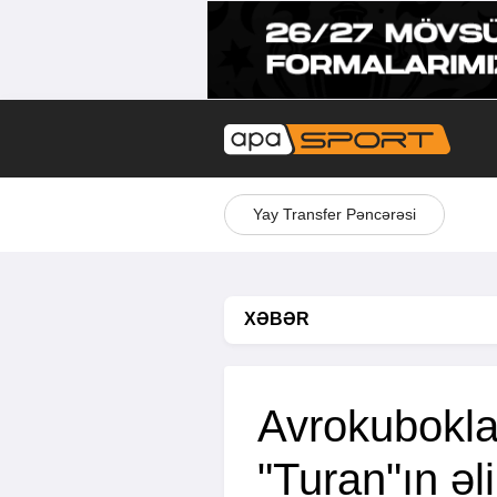
Yay Transfer Pəncərəsi
XƏBƏR
Avrokubokla
"Turan"ın əl