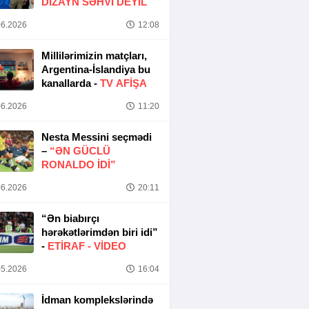
DIZAYN SƏHVI DEYIL
6.2026
12:08
Millilərimizin matçları,
Argentina-İslandiya bu
kanallarda -
TV AFİŞA
6.2026
11:20
Nesta Messini seçmədi
–
“ƏN GÜCLÜ
RONALDO IDI”
6.2026
20:11
“Ən biabırçı
hərəkətlərimdən biri idi”
-
ETIRAF -
VİDEO
5.2026
16:04
İdman komplekslərində