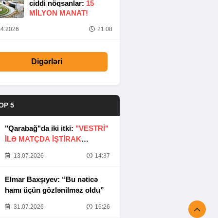
ciddi nöqsanlar:
15
MILYON MANAT!
4.2026
21:08
Digərləri
OP 5
"Qarabağ"da iki itki:
"VESTRİ"
İLƏ MATÇDA İŞTİRAK
ETMƏYƏCƏKLƏR
13.07.2026
14:37
Elmar Baxşıyev: “Bu nəticə
hamı üçün gözlənilməz oldu”
31.07.2026
16:26