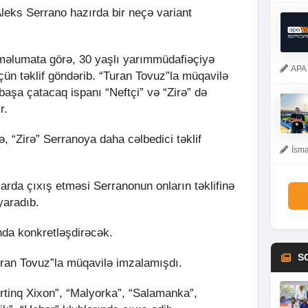
leks Serrano hazırda bir neçə variant
məlumata görə, 30 yaşlı yarımmüdafiəçiyə
APA 
çün təklif göndərib. “Turan Tovuz”la müqavilə
aşa çatacaq ispanı “Neftçi” və “Zirə” də
r.
, “Zirə” Serranoya daha cəlbedici təklif
İsma
arda çıxış etməsi Serranonun onların təklifinə
yaradıb.
nda konkretləşdirəcək.
S
uran Tovuz”la müqavilə imzalamışdı.
rtinq Xixon”, “Malyorka”, “Salamanka”,