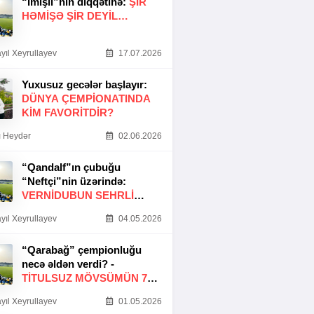
“İmişli”nin diqqətinə:
ŞIR
HƏMIŞƏ ŞIR DEYIL…
yıl Xeyrullayev
17.07.2026
Yuxusuz gecələr başlayır:
DÜNYA ÇEMPIONATINDA
KIM FAVORITDIR?
 Heydər
02.06.2026
“Qandalf”ın çubuğu
“Neftçi”nin üzərində:
VERNİDUBUN SEHRLİ
TOXUNUŞU
yıl Xeyrullayev
04.05.2026
“Qarabağ” çempionluğu
necə əldən verdi? -
TITULSUZ MÖVSÜMÜN 7
SƏBƏBI
yıl Xeyrullayev
01.05.2026