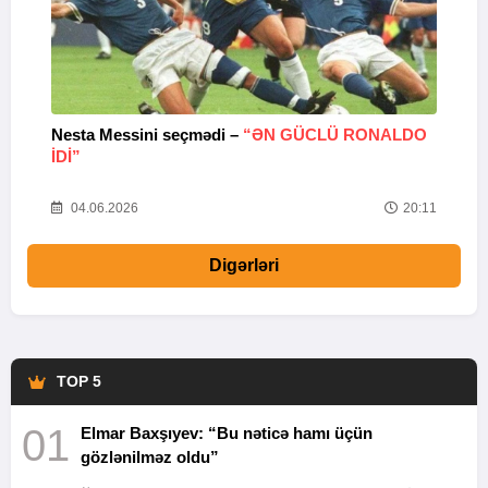
Nesta Messini seçmədi –
“ƏN GÜCLÜ RONALDO
“
IDI”
V
20
04.06.2026
20:11
Digərləri
TOP 5
01
Elmar Baxşıyev: “Bu nəticə hamı üçün
gözlənilməz oldu”