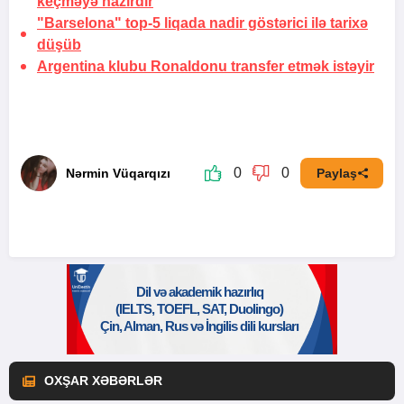
keçməyə hazırdır
"Barselona" top-5 liqada nadir göstərici ilə tarixə
düşüb
Argentina klubu Ronaldonu transfer etmək istəyir
0
0
Nərmin Vüqarqızı
Paylaş
OXŞAR XƏBƏRLƏR