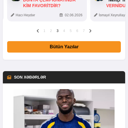
KIM FAVORITDIR?
VERNİDUB
TOXUNUŞ
Hacı Heydər
02.06.2026
İsmayıl Xeyrullaye
1
2
3
4
5
6
7
Bütün Yazılar
SON XƏBƏRLƏR