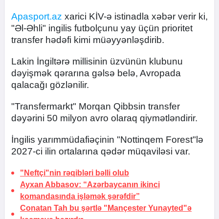
Apasport.az
xarici KİV-ə istinadla xəbər verir ki,
"Əl-Əhli" ingilis futbolçunu yay üçün prioritet
transfer hədəfi kimi müəyyənləşdirib.
Lakin İngiltərə millisinin üzvünün klubunu
dəyişmək qərarına gəlsə belə, Avropada
qalacağı gözlənilir.
"Transfermarkt" Morqan Qibbsin transfer
dəyərini 50 milyon avro olaraq qiymətləndirir.
İngilis yarımmüdafiəçinin "Nottinqem Forest"lə
2027-ci ilin ortalarına qədər müqaviləsi var.
"Neftçi"nin rəqibləri bəlli olub
Ayxan Abbasov: “Azərbaycanın ikinci
komandasında işləmək şərəfdir”
Conatan Tah bu şərtlə "Mançester Yunayted"ə