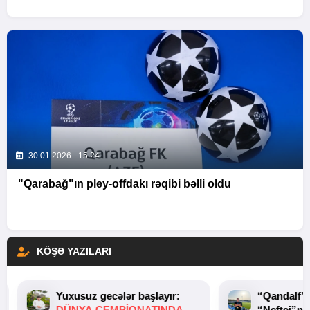
30.01.2026 - 15:24
"Qarabağ"ın pley-offdakı rəqibi bəlli oldu
KÖŞƏ YAZILARI
Yuxusuz gecələr başlayır:
“Qandalf”
DÜNYA ÇEMPIONATINDA
“Neftçi”ni