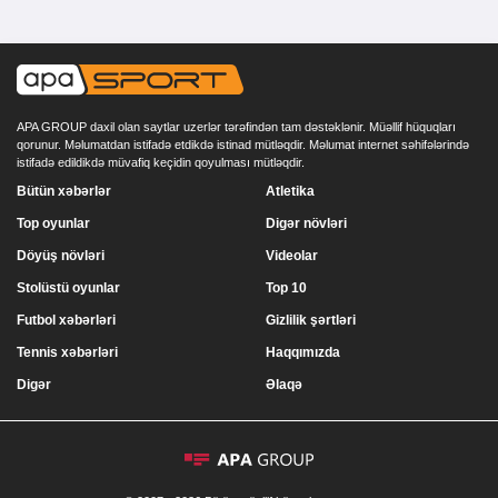
APA GROUP daxil olan saytlar uzerlər tərəfindən tam dəstəklənir. Müəllif hüquqları
qorunur. Məlumatdan istifadə etdikdə istinad mütləqdir. Məlumat internet səhifələrində
istifadə edildikdə müvafiq keçidin qoyulması mütləqdir.
Bütün xəbərlər
Atletika
Top oyunlar
Digər növləri
Döyüş növləri
Videolar
Stolüstü oyunlar
Top 10
Futbol xəbərləri
Gizlilik şərtləri
Tennis xəbərləri
Haqqımızda
Digər
Əlaqə