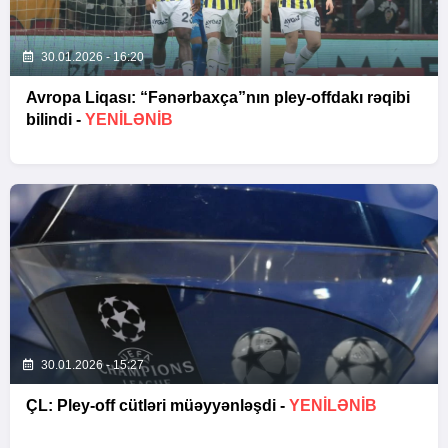
30.01.2026 - 16:20
Avropa Liqası: “Fənərbaxça”nın pley-offdakı rəqibi
bilindi -
YENİLƏNİB
30.01.2026 - 15:27
ÇL: Pley-off cütləri müəyyənləşdi -
YENİLƏNİB