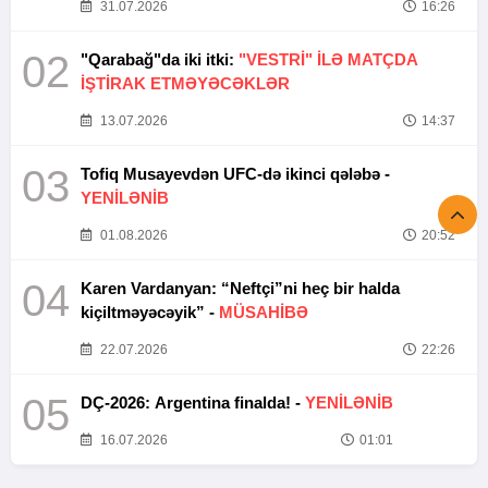
31.07.2026
16:26
02
"Qarabağ"da iki itki:
"VESTRİ" İLƏ MATÇDA
İŞTİRAK ETMƏYƏCƏKLƏR
13.07.2026
14:37
03
Tofiq Musayevdən UFC-də ikinci qələbə -
YENİLƏNİB
01.08.2026
20:52
04
Karen Vardanyan: “Neftçi”ni heç bir halda
kiçiltməyəcəyik” -
MÜSAHİBƏ
22.07.2026
22:26
05
DÇ-2026: Argentina finalda! -
YENİLƏNİB
16.07.2026
01:01