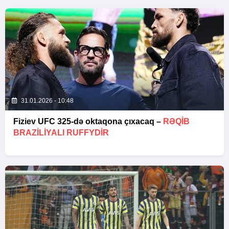
31.01.2026 - 10:48
Fiziev UFC 325-də oktaqona çıxacaq –
RƏQIB
BRAZILIYALI RUFFYDIR