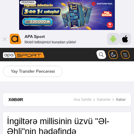
APA Sport
Mobil tətbiqimizi buradan yüklə!
Yay Transfer Pəncərəsi
XƏBƏR
Ana Səhifə
Xəbərlər
Xəbər
İngiltərə millisinin üzvü "Əl-
Əhli"nin hədəfində