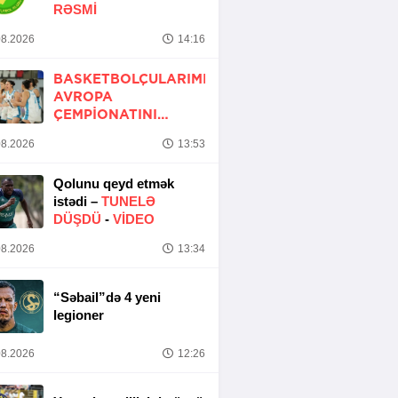
RƏSMİ
8.2026
14:16
BASKETBOLÇULARIMIZ
AVROPA
ÇEMPIONATINI
QƏLƏBƏ ILƏ BAŞA
8.2026
13:53
VURUB
Qolunu qeyd etmək
istədi –
TUNELƏ
DÜŞDÜ
-
VİDEO
8.2026
13:34
“Səbail”də 4 yeni
legioner
8.2026
12:26