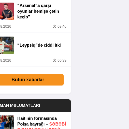
“Arsenal”a qarşı
oyunlar həmişə çətin
keçib”
8.2026
09:46
“Leypsiq”də ciddi itki
8.2026
00:39
Bütün xəbərlər
DMAN MƏLUMATLARI
Haitinin formasında
Polşa bayrağı –
SƏBƏBI