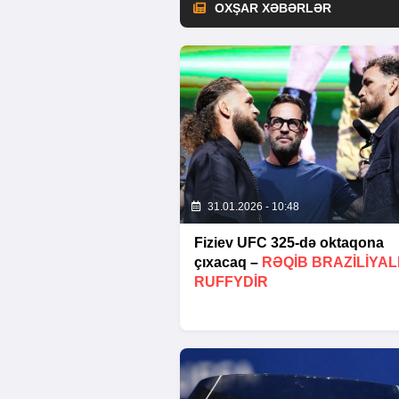
OXŞAR XƏBƏRLƏR
31.01.2026 - 10:48
Fiziev UFC 325-də oktaqona
çıxacaq –
RƏQIB BRAZILIYAL
RUFFYDIR