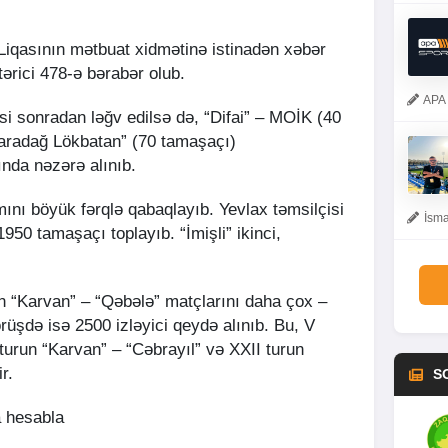
iqasının mətbuat xidmətinə istinadən xəbər
tərici 478-ə bərabər olub.
APA 
si sonradan ləğv edilsə də, “Difai” – MOİK (40
Qaradağ Lökbatan” (70 tamaşaçı)
nda nəzərə alınıb.
mını böyük fərqlə qabaqlayıb. Yevlax təmsilçisi
İsma
950 tamaşaçı toplayıb. “İmişli” ikinci,
ən “Karvan” – “Qəbələ” matçlarını daha çox –
rüşdə isə 2500 izləyici qeydə alınıb. Bu, V
I turun “Karvan” – “Cəbrayıl” və XXII turun
r.
S
 hesabla