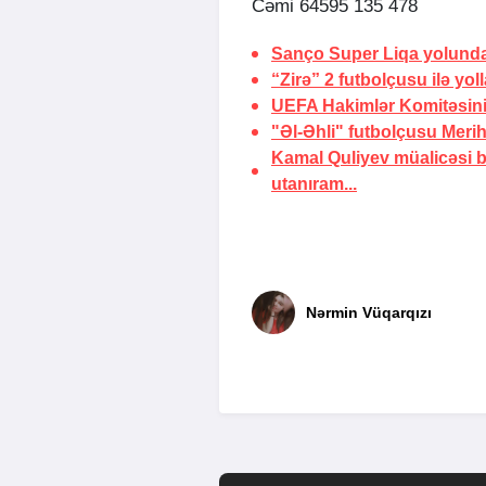
Cəmi 64595 135 478
Sanço Super Liqa yolund
“Zirə” 2 futbolçusu ilə yoll
UEFA Hakimlər Komitəsin
"Əl-Əhli" futbolçusu Merih
Kamal Quliyev müalicəsi 
utanıram...
Nərmin Vüqarqızı