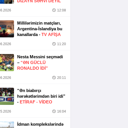
DIZAYN SƏHVI DEYIL
6.2026
12:08
Millilərimizin matçları,
Argentina-İslandiya bu
kanallarda -
TV AFİŞA
6.2026
11:20
Nesta Messini seçmədi
–
“ƏN GÜCLÜ
RONALDO IDI”
6.2026
20:11
“Ən biabırçı
hərəkətlərimdən biri idi”
-
ETIRAF -
VİDEO
5.2026
16:04
İdman komplekslərində