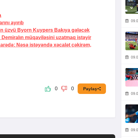
a
09.0
arını ayırıb
in üzvü Byorn Kuypers Bakıya gələcək
 Demiralın müqaviləsini uzatmaq istəyir
barədə:
Nəsə istəyəndə xəcalət çəkirəm,
09.0
0
0
Paylaş
09.0
09.0