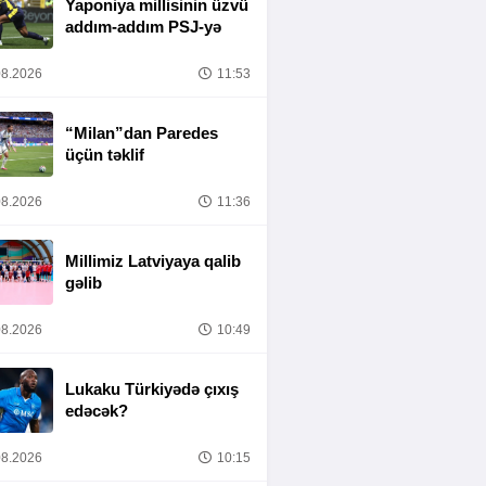
Yaponiya millisinin üzvü
addım-addım PSJ-yə
8.2026
11:53
“Milan”dan Paredes
üçün təklif
8.2026
11:36
Millimiz Latviyaya qalib
gəlib
8.2026
10:49
Lukaku Türkiyədə çıxış
edəcək?
8.2026
10:15