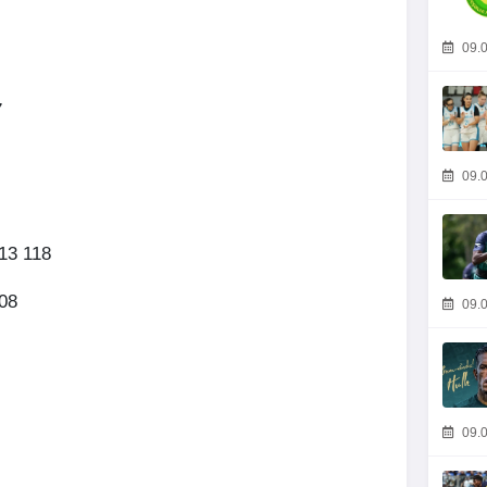
09.0
7
09.0
13 118
108
09.0
09.0