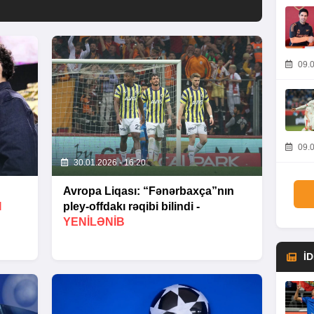
09.0
09.0
30.01.2026 - 16:20
Avropa Liqası: “Fənərbaxça”nın
I
pley-offdakı rəqibi bilindi -
YENİLƏNİB
İ