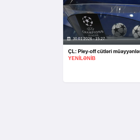
30.01.2026 - 15:27
ÇL: Pley-off cütləri müəyyənləş
YENİLƏNİB