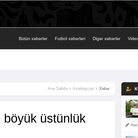
Bütün xəbərlər
Futbol xəbərləri
Digər xəbərlər
Video
Ana Səhifə
Azərbaycan
Xəbər
K
 böyük üstünlük
Hacı