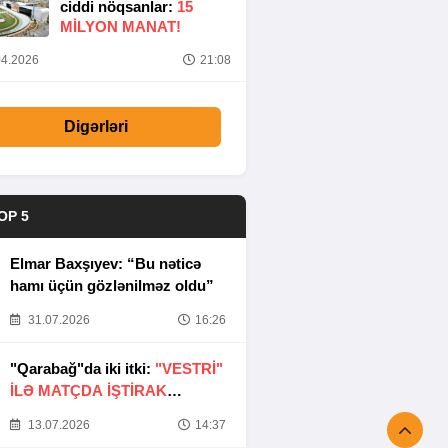
ciddi nöqsanlar:
15
MILYON MANAT!
4.2026
21:08
Digərləri
OP 5
Elmar Baxşıyev: “Bu nəticə
hamı üçün gözlənilməz oldu”
31.07.2026
16:26
"Qarabağ"da iki itki:
"VESTRİ"
İLƏ MATÇDA İŞTİRAK
ETMƏYƏCƏKLƏR
13.07.2026
14:37