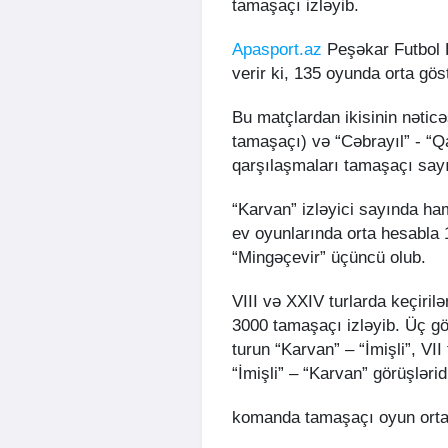
tamaşaçı izləyib.
Apasport.az
Peşəkar Futbol L
verir ki, 135 oyunda orta gös
Bu matçlardan ikisinin nəticə
tamaşaçı) və “Cəbrayıl” - “
qarşılaşmaları tamaşaçı sayı
“Karvan” izləyici sayında ha
ev oyunlarında orta hesabla 1
“Mingəçevir” üçüncü olub.
VIII və XXIV turlarda keçiril
3000 tamaşaçı izləyib. Üç gö
turun “Karvan” – “İmişli”, VI
“İmişli” – “Karvan” görüşləridi
komanda tamaşaçı oyun orta