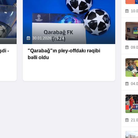
10.0
30.01.2026 - 15:24
09.0
di -
"Qarabağ"ın pley-offdakı rəqibi
bəlli oldu
04.0
21.0