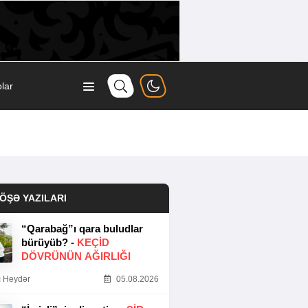
lar
ÖŞƏ YAZILARI
“Qarabağ”ı qara buludlar
bürüyüb? -
KEÇID
DÖVRÜNÜN AĞIRLIĞI
 Heydər
05.08.2026