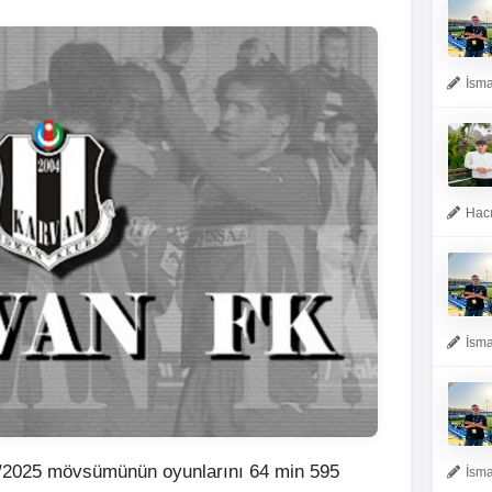
İsma
Hacı
İsma
4/2025 mövsümünün oyunlarını 64 min 595
İsma