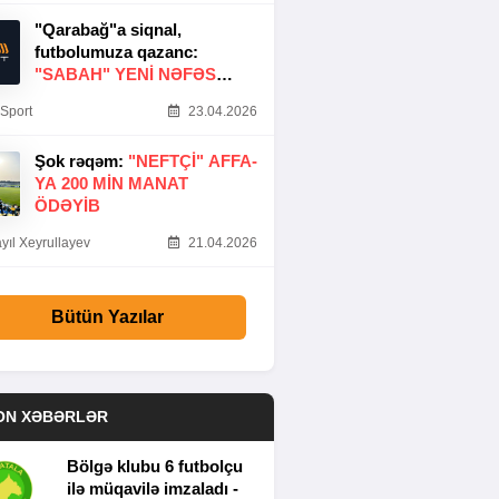
"Qarabağ"a siqnal,
futbolumuza qazanc:
"SABAH" YENI NƏFƏS
GƏTIRDI
Sport
23.04.2026
Şok rəqəm:
"NEFTÇI" AFFA-
YA 200 MIN MANAT
ÖDƏYIB
yıl Xeyrullayev
21.04.2026
Bütün Yazılar
ON XƏBƏRLƏR
Bölgə klubu 6 futbolçu
ilə müqavilə imzaladı -