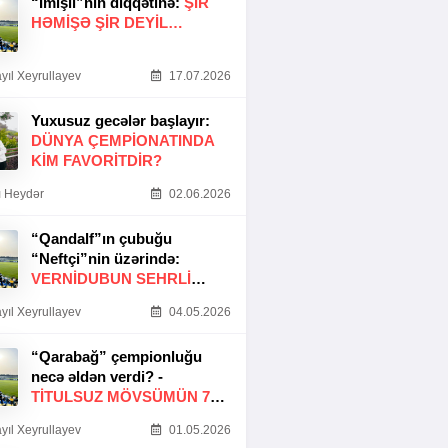
“İmişli”nin diqqətinə:
ŞIR
HƏMIŞƏ ŞIR DEYIL…
yıl Xeyrullayev
17.07.2026
Yuxusuz gecələr başlayır:
DÜNYA ÇEMPIONATINDA
KIM FAVORITDIR?
 Heydər
02.06.2026
“Qandalf”ın çubuğu
“Neftçi”nin üzərində:
VERNİDUBUN SEHRLİ
TOXUNUŞU
yıl Xeyrullayev
04.05.2026
“Qarabağ” çempionluğu
necə əldən verdi? -
TITULSUZ MÖVSÜMÜN 7
SƏBƏBI
yıl Xeyrullayev
01.05.2026