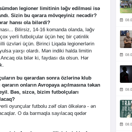
ümdən legioner limitinin ləğv edilməsi isə
andı. Sizin bu qərara mövqeyiniz necədir?
08.0
rar hansı ola bilərdi?
nması... Bilirsiz, 14-16 komanda olanda, ləğv
ox yerli futbolçular üçün heç bir çətinlik
i üzvləri üçün. Birinci Liqada legionerlərin
sa yaxşı olardı. Mən indiki halda limitin
08.0
Ancaq ola bilər ki, faydası da olsun. Hər
k.
çuların bu qərardan sonra özlərinə klub
u qərarın onların Avropaya açılmasına təkan
08.0
yil. Bəs, sizcə, bizim futbolçuları
olacaq?
rli oyunçular futbolu zəif olan ölkələrə - ən
tacaqlar. O da barmaqla sayılacaq qədər
08.0