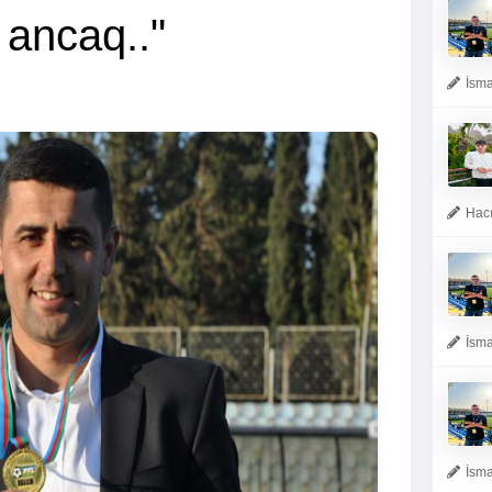
 ancaq.."
İsma
Hacı
İsma
İsma