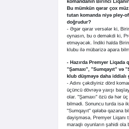
komandanın Birinci Liqanın 
Bu mümkün qərar çox müzak
tutan komanda niyə pley-off
doğrudur?
- Əgər qərar versələr ki, Bir
oynasın, bu o deməkdi ki, P
etməyəcək. İndiki halda Bir
klubu ilə mübarizə apara bil
- Hazırda Premyer Liqada 
"Şamaxı", "Sumqayıt" və "S
klub düşməyə daha iddialı
- Adını çəkdiyiniz dörd koma
üçüncü dövrəyə yaxşı başlayı
olar. "Şamaxı" özü də hər ü
bilmədi. Sonuncu turda isə ik
"Sumqayıt" qələbə qazana bi
dəyişməsə, Premyer Liqanı 
maraqlı oyunların şahidi ola b