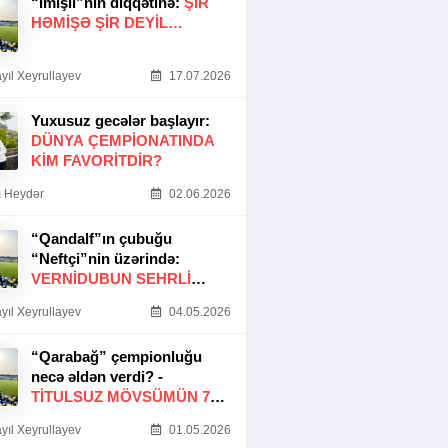
“İmişli”nin diqqətinə:
ŞIR
HƏMIŞƏ ŞIR DEYIL…
yıl Xeyrullayev
17.07.2026
Yuxusuz gecələr başlayır:
DÜNYA ÇEMPIONATINDA
KIM FAVORITDIR?
 Heydər
02.06.2026
“Qandalf”ın çubuğu
“Neftçi”nin üzərində:
VERNİDUBUN SEHRLİ
TOXUNUŞU
yıl Xeyrullayev
04.05.2026
“Qarabağ” çempionluğu
necə əldən verdi? -
TITULSUZ MÖVSÜMÜN 7
SƏBƏBI
yıl Xeyrullayev
01.05.2026