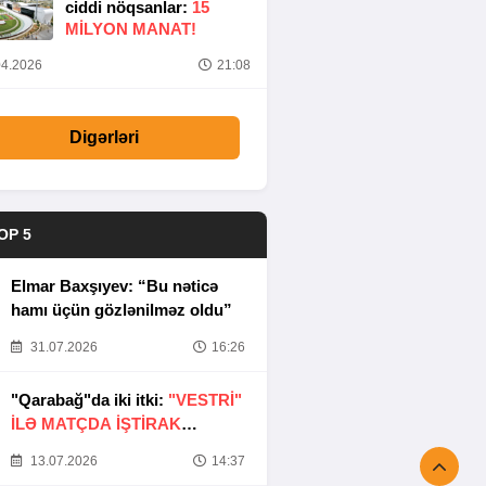
ciddi nöqsanlar:
15
MILYON MANAT!
4.2026
21:08
Digərləri
OP 5
Elmar Baxşıyev: “Bu nəticə
hamı üçün gözlənilməz oldu”
31.07.2026
16:26
"Qarabağ"da iki itki:
"VESTRİ"
İLƏ MATÇDA İŞTİRAK
ETMƏYƏCƏKLƏR
13.07.2026
14:37