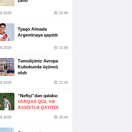
çatıb
8.2026
22:46
Tyaqo Almada
Argentinaya qayıtdı
8.2026
21:58
Təmsilçimiz Avropa
Kubokunda üçüncü
olub
8.2026
21:34
“Neftçi”dən qələbə:
VARQAS QOL VƏ
ASSİSTLƏ QAYITDI
8.2026
20:44