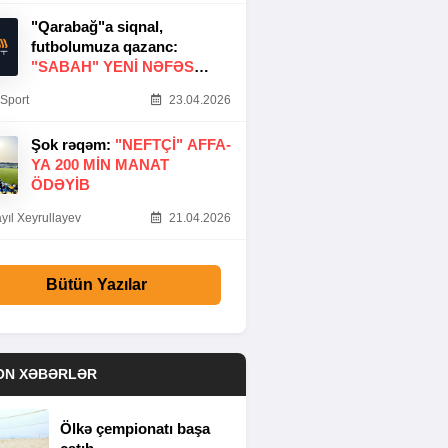
"Qarabağ"a siqnal,
futbolumuza qazanc:
"SABAH" YENI NƏFƏS
GƏTIRDI
Sport
23.04.2026
Şok rəqəm:
"NEFTÇI" AFFA-
YA 200 MIN MANAT
ÖDƏYIB
yıl Xeyrullayev
21.04.2026
Bütün Yazılar
ON XƏBƏRLƏR
Ölkə çempionatı başa