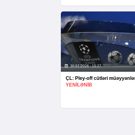
30.01.2026 - 15:27
ÇL: Pley-off cütləri müəyyənləş
YENİLƏNİB