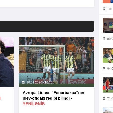
10.0
09.0
04.0
30.01.2026 - 16:20
Avropa Liqası: “Fənərbaxça”nın
I
pley-offdakı rəqibi bilindi -
21.0
YENİLƏNİB