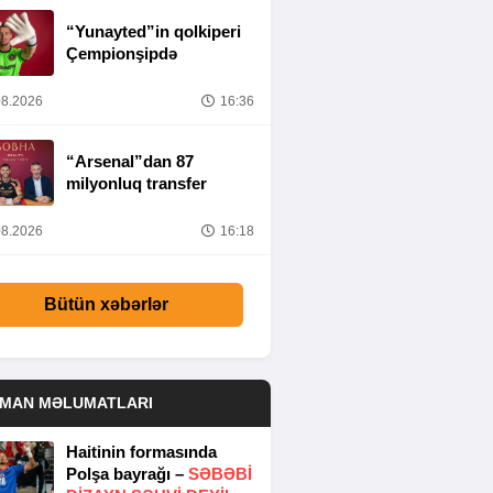
“Yunayted”in qolkiperi
Çempionşipdə
8.2026
16:36
“Arsenal”dan 87
milyonluq transfer
8.2026
16:18
Bütün xəbərlər
DMAN MƏLUMATLARI
Haitinin formasında
Polşa bayrağı –
SƏBƏBI