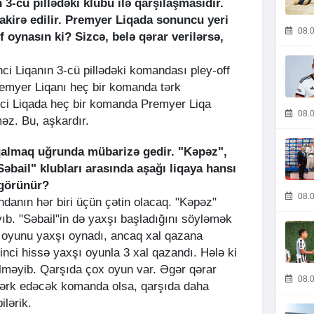
3-cü pillədəki klubu ilə qarşılaşmasıdır.
irə edilir. Premyer Liqada sonuncu yeri
08.0
 oynasın ki? Sizcə, belə qərar verilərsə,
inci Liqanın 3-cü pillədəki komandası pley-off
remyer Liqanı heç bir komanda tərk
inci Liqada heç bir komanda Premyer Liqa
08.0
məz. Bu, aşkardır.
qalmaq uğrunda mübarizə gedir. "Kəpəz",
əbail" klubları arasında aşağı liqaya hansı
 görünür?
08.0
ndanın hər biri üçün çətin olacaq. "Kəpəz"
b. "Səbail"in də yaxşı başladığını söyləmək
ç oyunu yaxşı oynadı, ancaq xal qazana
inci hissə yaxşı oyunla 3 xal qazandı. Hələ ki
lməyib. Qarşıda çox oyun var. Əgər qərar
08.0
tərk edəcək komanda olsa, qarşıda daha
ilərik.