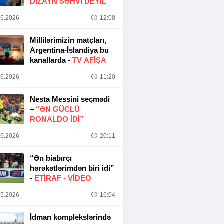
DIZAYN SƏHVI DEYIL
6.2026
12:08
Millilərimizin matçları,
Argentina-İslandiya bu
kanallarda -
TV AFİŞA
6.2026
11:20
Nesta Messini seçmədi
–
“ƏN GÜCLÜ
RONALDO IDI”
6.2026
20:11
“Ən biabırçı
hərəkətlərimdən biri idi”
-
ETIRAF -
VİDEO
5.2026
16:04
İdman komplekslərində