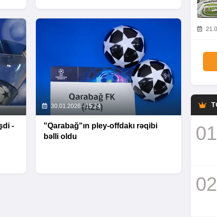
21.0
T
30.01.2026 - 15:24
di -
"Qarabağ"ın pley-offdakı rəqibi
01
bəlli oldu
02