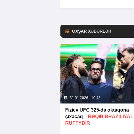
OXŞAR XƏBƏRLƏR
31.01.2026 - 10:48
Fiziev UFC 325-də oktaqona
çıxacaq –
RƏQIB BRAZILIYAL
RUFFYDIR