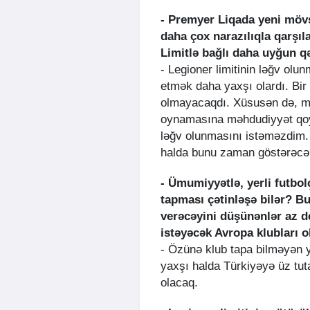
- Premyer Liqada yeni mövs
daha çox narazılıqla qarşıl
Limitlə bağlı daha uyğun qə
- Legioner limitinin ləğv olu
etmək daha yaxşı olardı. Bir ç
olmayacaqdı. Xüsusən də, mill
oynamasına məhdudiyyət qoyul
ləğv olunmasını istəməzdim. 
halda bunu zaman göstərəcə
- Ümumiyyətlə, yerli futbol
tapması çətinləşə bilər? B
verəcəyini düşünənlər az de
istəyəcək Avropa klubları 
- Özünə klub tapa bilməyən ye
yaxşı halda Türkiyəyə üz tu
olacaq.