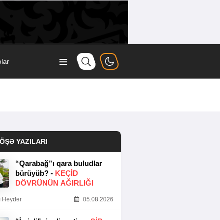
lar
ÖŞƏ YAZILARI
“Qarabağ”ı qara buludlar
bürüyüb? -
KEÇID
DÖVRÜNÜN AĞIRLIĞI
 Heydər
05.08.2026