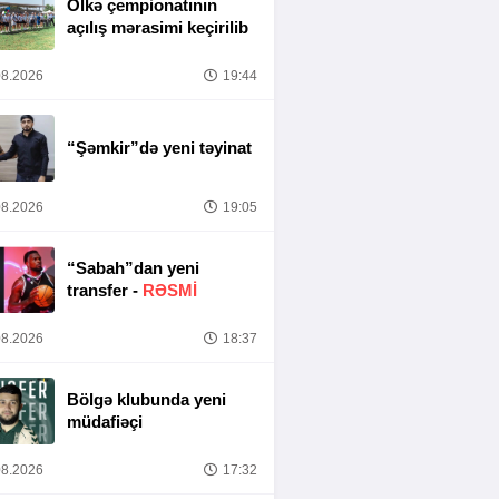
Ölkə çempionatının
açılış mərasimi keçirilib
8.2026
19:44
“Şəmkir”də yeni təyinat
8.2026
19:05
“Sabah”dan yeni
transfer -
RƏSMİ
8.2026
18:37
Bölgə klubunda yeni
müdafiəçi
8.2026
17:32