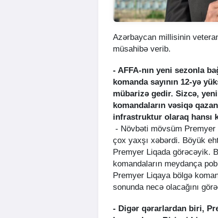
Azərbaycan millisinin vetera
müsahibə verib.
- AFFA-nın yeni sezonla bağ
komanda sayının 12-yə yüks
mübarizə gedir. Sizcə, yen
komandaların vəsiqə qazan
infrastruktur olaraq hansı
- Növbəti mövsüm Premyer L
çox yaxşı xəbərdi. Böyük eh
Premyer Liqada görəcəyik. B
komandaların meydança poble
Premyer Liqaya bölgə koman
sonunda necə olacağını görə
- Digər qərarlardan biri, P