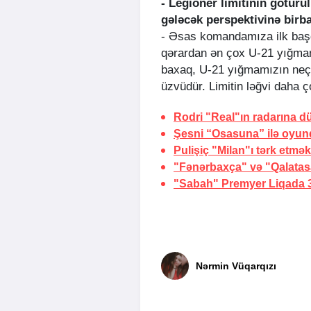
- Legioner limitinin götürü
gələcək perspektivinə birb
- Əsas komandamıza ilk başda
qərardan ən çox U-21 yığmam
baxaq, U-21 yığmamızın neç
üzvüdür. Limitin ləğvi daha ç
Rodri "Real"ın radarına 
Şesni “Osasuna” ilə oyu
Pulişiç "Milan"ı tərk etmək
"Fənərbaxça" və "Qalatasa
"Sabah" Premyer Liqada 
Nərmin Vüqarqızı