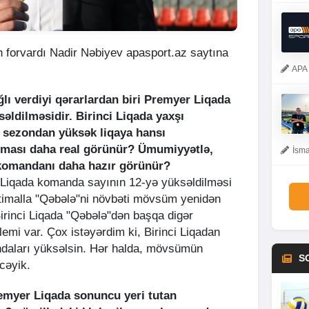
n forvardı Nadir Nəbiyev apasport.az saytına
APA 
lı verdiyi qərarlardan biri Premyer Liqada
əldilməsidir. Birinci Liqada yaxşı
i sezondan yüksək liqaya hansı
ması daha real görünür? Ümumiyyətlə,
İsma
 komandanı daha hazır görünür?
iqada komanda sayının 12-yə yüksəldilməsi
timalla "Qəbələ"ni növbəti mövsüm yenidən
irinci Liqada "Qəbələ"dən başqa digər
mi var. Çox istəyərdim ki, Birinci Liqadan
daları yüksəlsin. Hər halda, mövsümün
S
cəyik.
remyer Liqada sonuncu yeri tutan