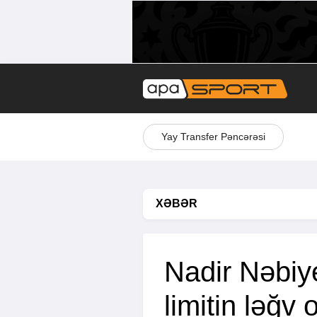
Yay Transfer Pəncərəsi
XƏBƏR
Nadir Nəbiye
limitin ləğv