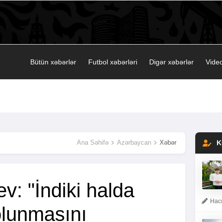
Bütün xəbərlər
Futbol xəbərləri
Digər xəbərlər
Video
Ana Səhifə
Azərbaycan
Xəbər
K
v: "İndiki halda
Hacı
 olunmasını