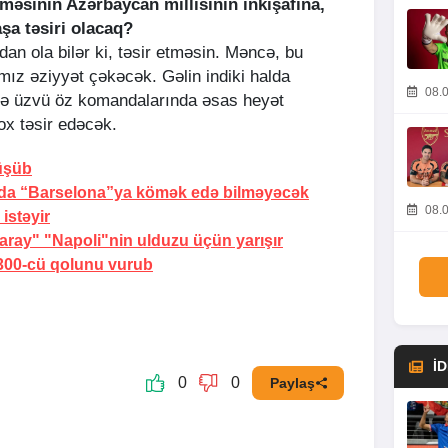
lməsinin Azərbaycan millisinin inkişafına,
aşa təsiri olacaq?
n ola bilər ki, təsir etməsin. Məncə, bu
ız əziyyət çəkəcək. Gəlin indiki halda
08.0
ə üzvü öz komandalarında əsas heyət
ox təsir edəcək.
düşüb
nda “Barselona”ya kömək edə bilməyəcək
08.0
 istəyir
ray" "Napoli"nin ulduzu üçün yarışır
300-cü qolunu vurub
İ
0
0
Paylaş