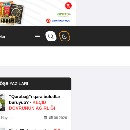
lar
ÖŞƏ YAZILARI
“Qarabağ”ı qara buludlar
bürüyüb? -
KEÇID
DÖVRÜNÜN AĞIRLIĞI
 Heydər
05.08.2026