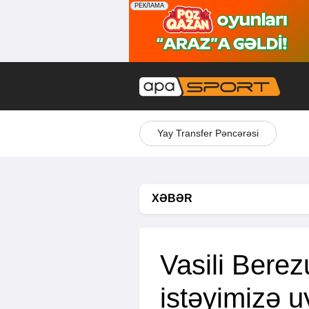
Yay Transfer Pəncərəsi
XƏBƏR
Vasili Berez
istəyimizə u