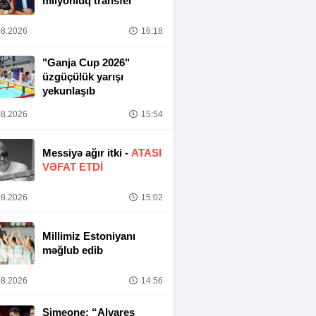
milyonluq transfer
8.2026
16:18
"Ganja Cup 2026"
üzgüçülük yarışı
yekunlaşıb
8.2026
15:54
Messiyə ağır itki -
ATASI
VƏFAT ETDI
8.2026
15:02
Millimiz Estoniyanı
məğlub edib
8.2026
14:56
Simeone: “Alvares