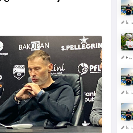
İsma
Hacı
İsma
İsma