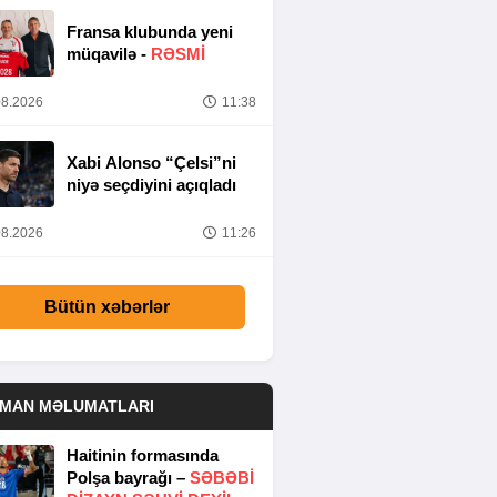
Fransa klubunda yeni
müqavilə -
RƏSMİ
8.2026
11:38
Xabi Alonso “Çelsi”ni
niyə seçdiyini açıqladı
8.2026
11:26
Bütün xəbərlər
DMAN MƏLUMATLARI
Haitinin formasında
Polşa bayrağı –
SƏBƏBI