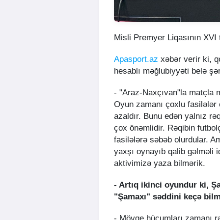
Misli Premyer Liqasının XVI
Apasport.az
xəbər verir ki, 
hesablı məğlubiyyəti belə şə
- "Araz-Naxçıvan"la matçla 
Oyun zamanı çoxlu fasilələr o
azaldır. Bunu edən yalnız rəq
çox önəmlidir. Rəqibin futbol
fasilələrə səbəb olurdular.
yaxşı oynayıb qalib gəlməli i
aktivimizə yaza bilmərik.
- Artıq ikinci oyundur ki,
"Şamaxı" səddini keçə bil
- Mövqe hücumları zamanı rəq