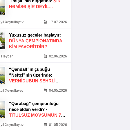
“İmişli”nin diqqətinə:
ŞIR
HƏMIŞƏ ŞIR DEYIL…
yıl Xeyrullayev
17.07.2026
Yuxusuz gecələr başlayır:
DÜNYA ÇEMPIONATINDA
KIM FAVORITDIR?
 Heydər
02.06.2026
“Qandalf”ın çubuğu
“Neftçi”nin üzərində:
VERNİDUBUN SEHRLİ
TOXUNUŞU
yıl Xeyrullayev
04.05.2026
“Qarabağ” çempionluğu
necə əldən verdi? -
TITULSUZ MÖVSÜMÜN 7
SƏBƏBI
yıl Xeyrullayev
01.05.2026