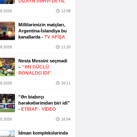
DIZAYN SƏHVI DEYIL
6.2026
12:08
Millilərimizin matçları,
Argentina-İslandiya bu
kanallarda -
TV AFİŞA
6.2026
11:20
Nesta Messini seçmədi
–
“ƏN GÜCLÜ
RONALDO IDI”
6.2026
20:11
“Ən biabırçı
hərəkətlərimdən biri idi”
-
ETIRAF -
VİDEO
5.2026
16:04
İdman komplekslərində