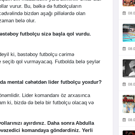
lar vurur. Bu, bəlkə də futbolçuların
 cədvəlində bizdən aşağı pillələrdə olan
08.0
zaman belə olur.
əstəboy futbolçu sizə başla qol vurdu.
08.0
deyil ki, bəstəboy futbolçu cərimə
seçib qol vurmayacaq. Futbolda belə şeylər
da mental cəhətdən lider futbolçu yoxdur?
08.0
x önəmlidir. Lider komandanı öz arxasınca
ram ki, bizdə də belə bir futbolçu olacaq və
08.0
ollarınızı ayırdınız. Daha sonra Abdulla
əvəzedici komandaya göndərdiniz. Yerli