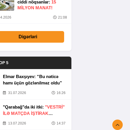
ciddi nöqsanlar:
15
MILYON MANAT!
4.2026
21:08
Digərləri
OP 5
Elmar Baxşıyev: “Bu nəticə
hamı üçün gözlənilməz oldu”
31.07.2026
16:26
"Qarabağ"da iki itki:
"VESTRİ"
İLƏ MATÇDA İŞTİRAK
ETMƏYƏCƏKLƏR
13.07.2026
14:37