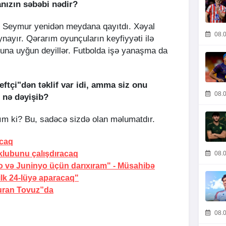
anızın səbəbi nədir?
r. Seymur yenidən meydana qayıtdı. Xəyal
08.0
nayır. Qərarım oyunçuların keyfiyyəti ilə
oyuna uyğun deyillər. Futbolda işə yanaşma da
ftçi"dən təklif var idi, amma siz onu
08.0
 nə dəyişib?
m ki? Bu, sadəcə sizdə olan məlumatdır.
acaq
klubunu çalışdıracaq
08.0
və Juninyo üçün darıxıram" -
Müsahibə
ilk 24-lüyə aparacaq"
Turan Tovuz”da
08.0