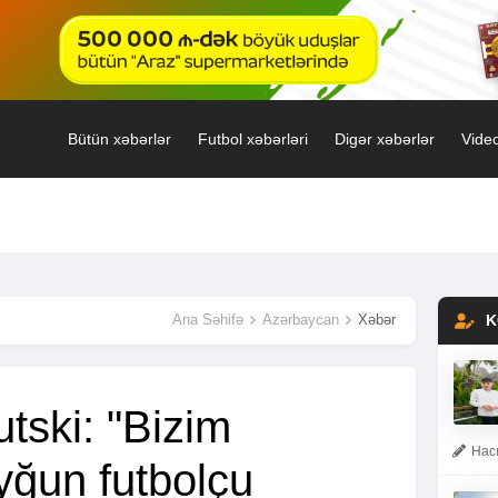
Bütün xəbərlər
Futbol xəbərləri
Digər xəbərlər
Video
Ana Səhifə
Azərbaycan
Xəbər
K
utski: "Bizim
Hacı
yğun futbolçu