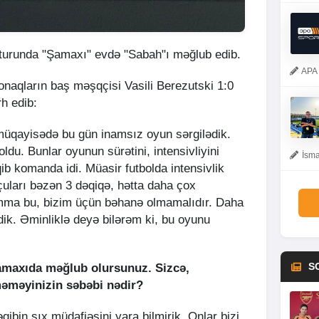
 turunda "Şamaxı" evdə "Sabah"ı məğlub edib.
APA 
qonaqların baş məşqçisi Vasili Berezutski 1:0
rh edib:
müqayisədə bu gün inamsız oyun sərgilədik.
ldu. Bunlar oyunun sürətini, intensivliyini
İsma
ib komanda idi. Müasir futbolda intensivlik
çuları bəzən 3 dəqiqə, hətta daha çox
 Amma bu, bizim üçün bəhanə olmamalıdır. Daha
dik. Əminliklə deyə bilərəm ki, bu oyunu
S
 Şamaxıda məğlub olursunuz. Sizcə,
məməyinizin səbəbi nədir?
ibin sıx müdafiəsini yara bilmirik. Onlar bizi