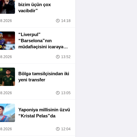
bizim üçün çox
vacibdir”
8.2026
14:18
“Liverpul”
“Barselona”nın
müdafiəçisini icarəyə
götürür
8.2026
13:52
Bölgə təmsilçisindən iki
yeni transfer
8.2026
13:05
Yaponiya millisinin üzvü
“Kristal Pelas”da
8.2026
12:04