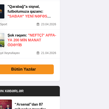
"Qarabağ"a siqnal,
futbolumuza qazanc:
"SABAH" YENI NƏFƏS
GƏTIRDI
Sport
23.04.2026
Şok rəqəm:
"NEFTÇI" AFFA-
YA 200 MIN MANAT
ÖDƏYIB
yıl Xeyrullayev
21.04.2026
Bütün Yazılar
ON XƏBƏRLƏR
“Arsenal”dan 87