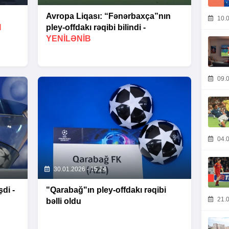
Avropa Liqası: “Fənərbaxça”nın
10.0
I
pley-offdakı rəqibi bilindi -
YENİLƏNİB
09.0
04.0
30.01.2026 - 15:24
di -
"Qarabağ"ın pley-offdakı rəqibi
21.0
bəlli oldu