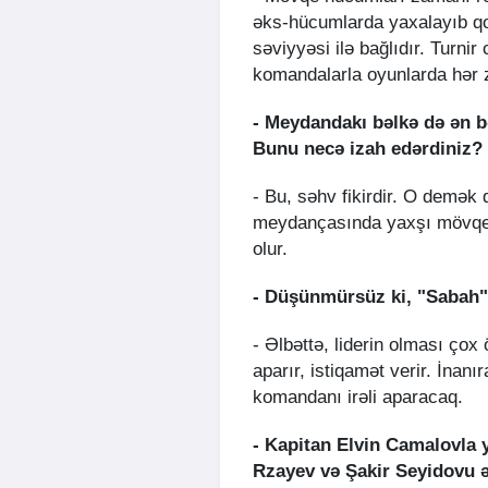
əks-hücumlarda yaxalayıb qol
səviyyəsi ilə bağlıdır. Turnir
komandalarla oyunlarda hər 
- Meydandakı bəlkə də ən b
Bunu necə izah edərdiniz?
- Bu, səhv fikirdir. O demək 
meydançasında yaxşı mövqe 
olur.
- Düşünmürsüz ki, "Sabah"
- Əlbəttə, liderin olması ço
aparır, istiqamət verir. İnanı
komandanı irəli aparacaq.
- Kapitan Elvin Camalovla y
Rzayev və Şakir Seyidovu 