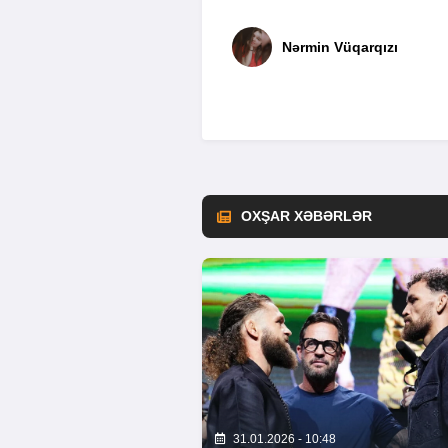
Nərmin Vüqarqızı
OXŞAR XƏBƏRLƏR
31.01.2026 - 10:48