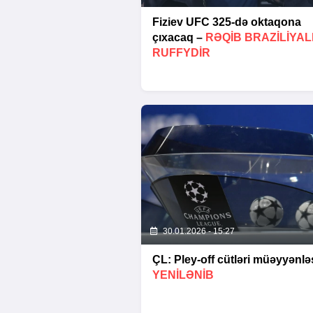
Fiziev UFC 325-də oktaqona
çıxacaq –
RƏQIB BRAZILIYAL
RUFFYDIR
30.01.2026 - 15:27
ÇL: Pley-off cütləri müəyyənləş
YENİLƏNİB