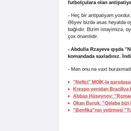
futbolçulara olan antipatiy
- Heç bir antipatiyam yoxdu
Əliyev bizdə əsas heyətdə oy
bağlıdır. Bizim istəyimizə, 
çox önəmlidir.
- Abdulla Rzayevə qışda "Ne
komandada saxladınız. İndi
- Mən onu nə vaxt buraxmadı
“Neftçi” MOİK-lə qarşılaş
Krespo yenidən Braziliya 
Abbas Hüseynov: "Romao 
Okan Buruk: "Qələbə bizi 
"Benfika"nın yetirməsi "