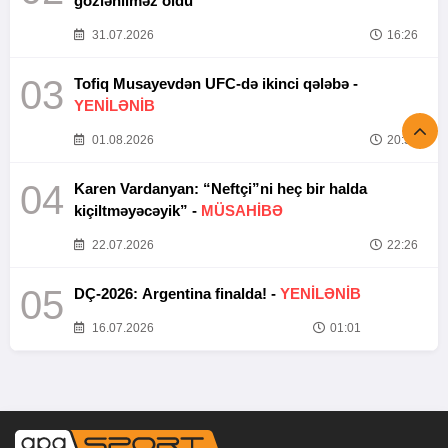
gözlənilməz oldu”
31.07.2026
16:26
03
Tofiq Musayevdən UFC-də ikinci qələbə -
YENİLƏNİB
01.08.2026
20:52
04
Karen Vardanyan: “Neftçi”ni heç bir halda
kiçiltməyəcəyik” -
MÜSAHİBƏ
22.07.2026
22:26
05
DÇ-2026: Argentina finalda! -
YENİLƏNİB
16.07.2026
01:01