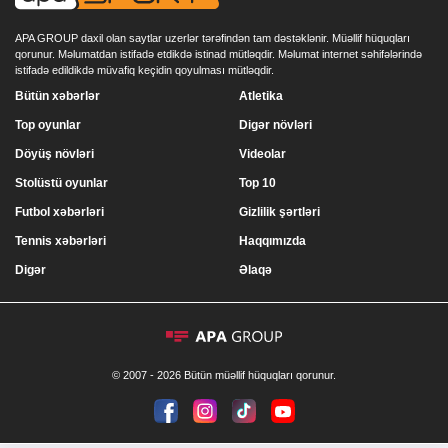
APA GROUP daxil olan saytlar uzerlər tərəfindən tam dəstəklənir. Müəllif hüquqları
qorunur. Məlumatdan istifadə etdikdə istinad mütləqdir. Məlumat internet səhifələrində
istifadə edildikdə müvafiq keçidin qoyulması mütləqdir.
Bütün xəbərlər
Atletika
Top oyunlar
Digər növləri
Döyüş növləri
Videolar
Stolüstü oyunlar
Top 10
Futbol xəbərləri
Gizlilik şərtləri
Tennis xəbərləri
Haqqımızda
Digər
Əlaqə
© 2007 - 2026 Bütün müəllif hüquqları qorunur.