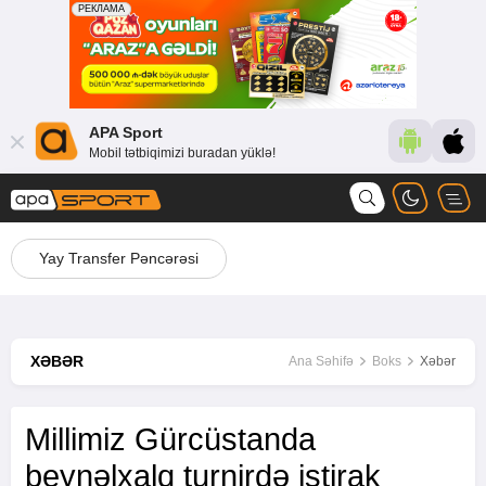
APA Sport
Mobil tətbiqimizi buradan yüklə!
Yay Transfer Pəncərəsi
XƏBƏR
Ana Səhifə
Boks
Xəbər
Millimiz Gürcüstanda
beynəlxalq turnirdə iştirak