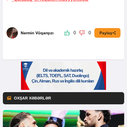
0
0
Nərmin Vüqarqızı
Paylaş
OXŞAR XƏBƏRLƏR