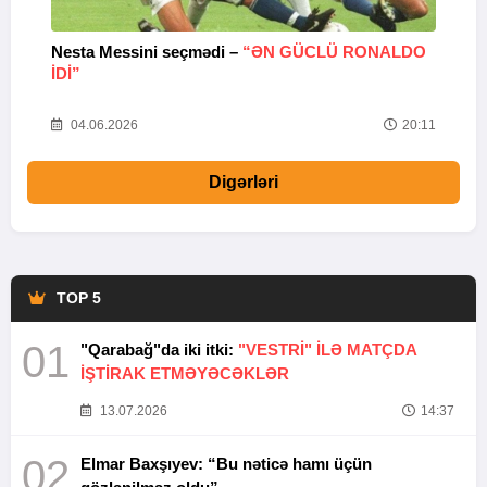
Nesta Messini seçmədi –
“ƏN GÜCLÜ RONALDO
“
IDI”
V
20
04.06.2026
20:11
Digərləri
TOP 5
01
"Qarabağ"da iki itki:
"VESTRİ" İLƏ MATÇDA
İŞTİRAK ETMƏYƏCƏKLƏR
13.07.2026
14:37
02
Elmar Baxşıyev: “Bu nəticə hamı üçün