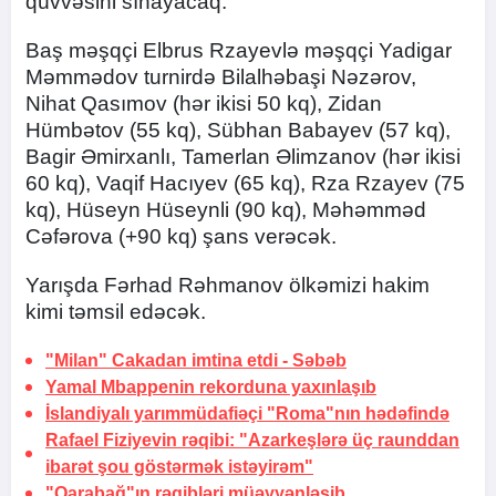
qüvvəsini sınayacaq.
Baş məşqçi Elbrus Rzayevlə məşqçi Yadigar
Məmmədov turnirdə Bilalhəbaşi Nəzərov,
Nihat Qasımov (hər ikisi 50 kq), Zidan
Hümbətov (55 kq), Sübhan Babayev (57 kq),
Bagir Əmirxanlı, Tamerlan Əlimzanov (hər ikisi
60 kq), Vaqif Hacıyev (65 kq), Rza Rzayev (75
kq), Hüseyn Hüseynli (90 kq), Məhəmməd
Cəfərova (+90 kq) şans verəcək.
Yarışda Fərhad Rəhmanov ölkəmizi hakim
kimi təmsil edəcək.
"Milan" Cakadan imtina etdi
- Səbəb
Yamal Mbappenin rekorduna yaxınlaşıb
İslandiyalı yarımmüdafiəçi "Roma"nın hədəfində
Rafael Fiziyevin rəqibi: "Azarkeşlərə üç raunddan
ibarət şou göstərmək istəyirəm"
"Qarabağ"ın rəqibləri müəyyənləşib