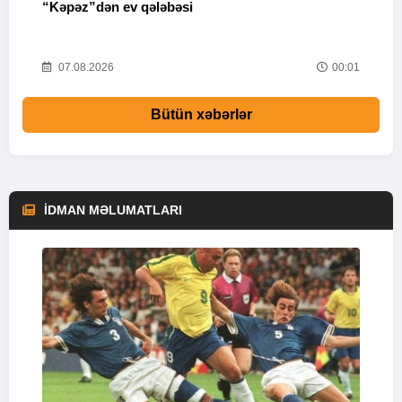
“Kəpəz”dən ev qələbəsi
Q
i
03
07.08.2026
00:01
Bütün xəbərlər
İDMAN MƏLUMATLARI