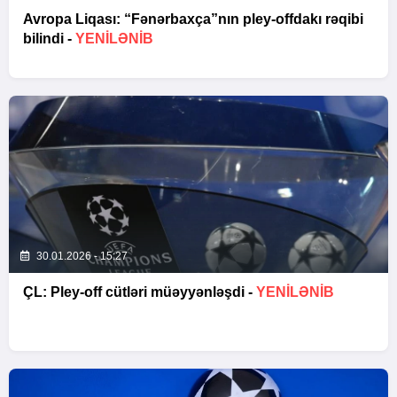
Avropa Liqası: “Fənərbaxça”nın pley-offdakı rəqibi
bilindi -
YENİLƏNİB
30.01.2026 - 15:27
ÇL: Pley-off cütləri müəyyənləşdi -
YENİLƏNİB