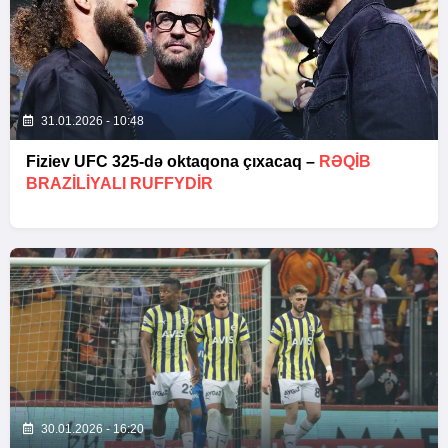
31.01.2026 - 10:48
Fiziev UFC 325-də oktaqona çıxacaq –
RƏQIB
BRAZILIYALI RUFFYDIR
30.01.2026 - 16:20