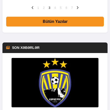
1
2
3
4
5
6
7
Bütün Yazılar
SON XƏBƏRLƏR